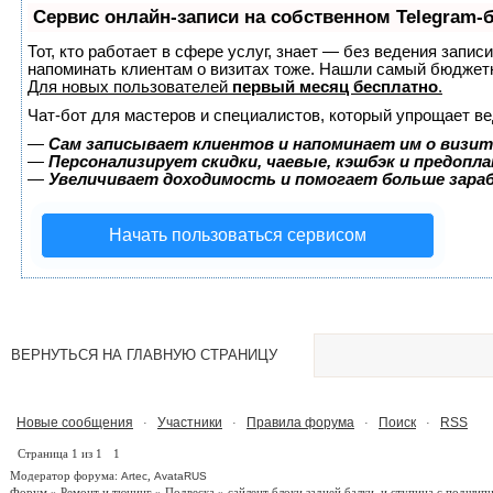
Сервис онлайн-записи на собственном Telegram-
Тот, кто работает в сфере услуг, знает — без ведения запис
напоминать клиентам о визитах тоже. Нашли самый бюджет
Для новых пользователей
первый месяц бесплатно
.
Чат-бот для мастеров и специалистов, который упрощает ве
—
Сам записывает клиентов и напоминает им о визит
—
Персонализирует скидки, чаевые, кэшбэк и предопл
—
Увеличивает доходимость и помогает больше зар
Начать пользоваться сервисом
ВЕРНУТЬСЯ НА ГЛАВНУЮ СТРАНИЦУ
Новые сообщения
Участники
Правила форума
Поиск
RSS
·
·
·
·
Страница
1
из
1
1
Модератор форума:
,
Artec
AvataRUS
Форум
»
Ремонт и тюнинг
»
Подвеска
»
сайлент блоки задней балки. и ступица с подшип