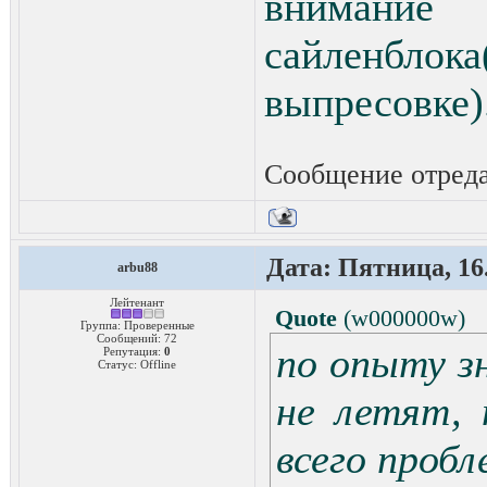
вниман
сайленбло
выпресовке)
Сообщение отред
Дата: Пятница, 16.
arbu88
Лейтенант
Quote
(
w000000w
)
Группа: Проверенные
Сообщений:
72
по опыту з
Репутация:
0
Статус:
Offline
не летят,
всего пробл