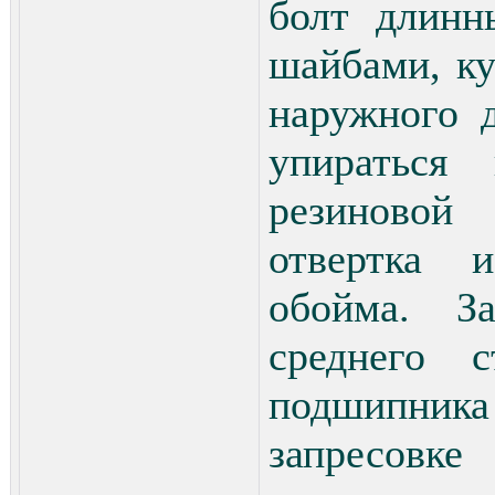
болт длинн
шайбами, к
наружного 
упираться
резиновой
отвертка 
обойма. З
среднего 
подшипник
запресовке