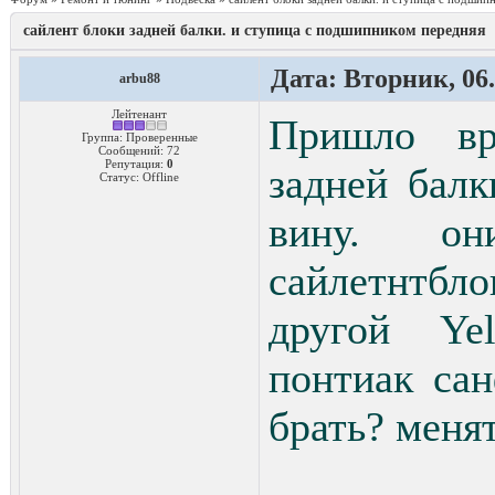
сайлент блоки задней балки. и ступица с подшипником передняя
Дата: Вторник, 06.
arbu88
Лейтенант
Пришло вр
Группа: Проверенные
Сообщений:
72
Репутация:
0
задней балк
Статус:
Offline
вину. о
сайлетнтбло
другой Ye
понтиак сан
брать? меня