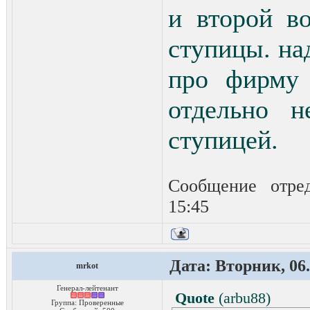
и второй в
ступицы. на
про фирму 
отдельно н
ступицей.
Сообщение отре
15:45
Дата: Вторник, 06.
mrkot
Генерал-лейтенант
Quote
(
arbu88
)
Группа: Проверенные