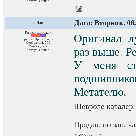
Статус:
Offline
Дата: Вторник, 06.
mrkot
Генерал-лейтенант
Оригинал л
Группа: Проверенные
Сообщений:
500
Репутация:
7
раз выше. Р
Статус:
Offline
У меня ст
подшипнико
Метателю.
Шевроле кавалер,
Продаю по зап. ча