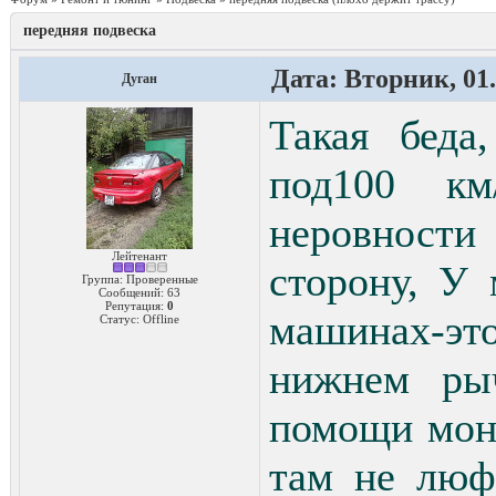
передняя подвеска
Дата: Вторник, 01.
Дуган
Такая беда
под100 к
неровности
Лейтенант
сторону, У
Группа: Проверенные
Сообщений:
63
Репутация:
0
машинах-эт
Статус:
Offline
нижнем ры
помощи мон
там не люф