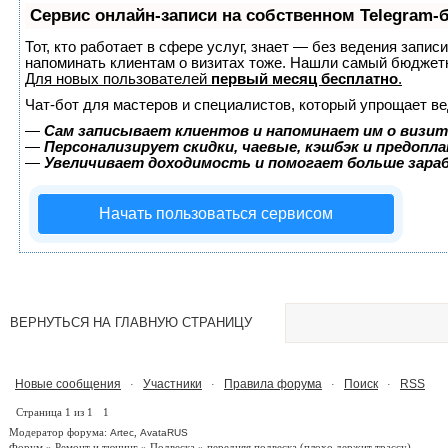
Сервис онлайн-записи на собственном Telegram-
Тот, кто работает в сфере услуг, знает — без ведения запис
напоминать клиентам о визитах тоже. Нашли самый бюджет
Для новых пользователей
первый месяц бесплатно
.
Чат-бот для мастеров и специалистов, который упрощает ве
—
Сам записывает клиентов и напоминает им о визит
—
Персонализирует скидки, чаевые, кэшбэк и предопл
—
Увеличивает доходимость и помогает больше зар
Начать пользоваться сервисом
ВЕРНУТЬСЯ НА ГЛАВНУЮ СТРАНИЦУ
Новые сообщения
Участники
Правила форума
Поиск
RSS
·
·
·
·
Страница
1
из
1
1
Модератор форума:
,
Artec
AvataRUS
Форум
»
Ремонт и тюнинг
»
Подвеска
»
передняя подвеска
(плохо держит трассу)