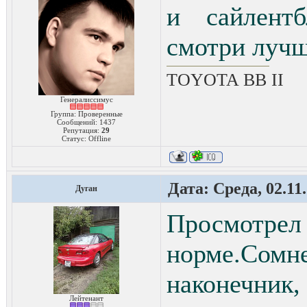
и сайлент
смотри лучш
TOYOTA ВВ II
Генералиссимус
Группа: Проверенные
Сообщений:
1437
Репутация:
29
Статус:
Offline
Дата: Среда, 02.11
Дуган
Просмотрел 
норме.Сомн
наконечник
Лейтенант