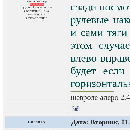
Генералиссимус
сзади посмо
Группа: Проверенные
Сообщений:
1505
Репутация:
7
рулевые нак
Статус:
Offline
и сами тяги
этом случа
влево-впра
будет если
горизонталь
шевроле алеро 2.4 
Дата: Вторник, 01.
GREMLIN