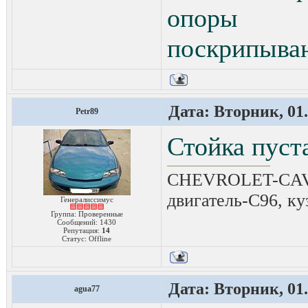
опоры 
поскрипываю
Дата: Вторник, 01.
Petr89
Стойка пуста
CHEVROLET-CAVAL
двигатель-C96, ку
Генералиссимус
Группа: Проверенные
Сообщений:
1430
Репутация:
14
Статус:
Offline
Дата: Вторник, 01.
agua77