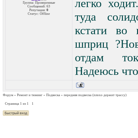
легко ходит
Группа: Проверенные
Сообщений:
63
Репутация:
0
туда солид
Статус:
Offline
кстати во 
шприц ?Нов
отдам то
Надеюсь что
Форум
»
Ремонт и тюнинг
»
Подвеска
»
передняя подвеска
(плохо держит трассу)
Страница
1
из
1
1