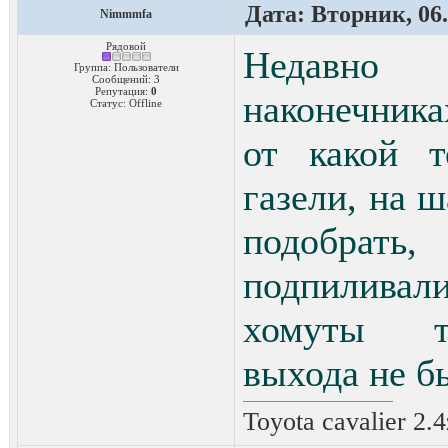
Дата: Вторник, 06.
Nimmmfa
Рядовой
Недавно
Группа: Пользователи
Сообщений:
3
Репутация:
0
наконечник
Статус:
Offline
от какой т
газели, на 
подобрать,
подпиливали
хомуты то
выхода не бы
Toyota cavalier 2.