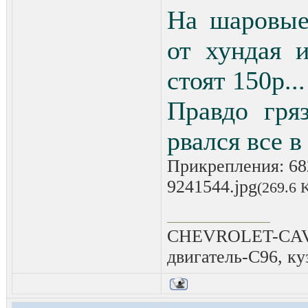
На шаровые
от хундая 
стоят 150р...
Правдо гря
рвался все в
Прикрепления:
68
9241544.jpg
(269.6 
CHEVROLET-CAVAL
двигатель-C96, ку