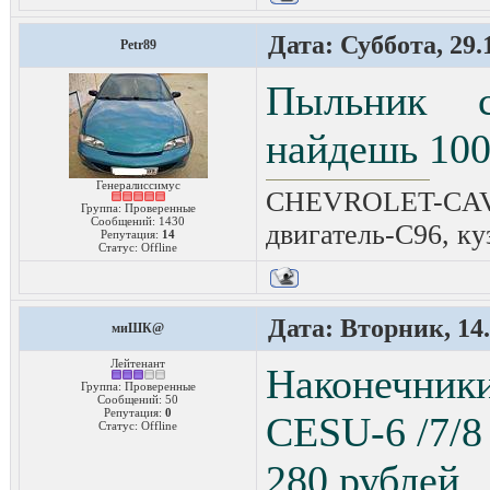
Дата: Суббота, 29.
Petr89
Пыльник 
найдешь 100
Генералиссимус
CHEVROLET-CAVAL
Группа: Проверенные
Сообщений:
1430
двигатель-C96, ку
Репутация:
14
Статус:
Offline
Дата: Вторник, 14.
миШК@
Лейтенант
Наконечник
Группа: Проверенные
Сообщений:
50
Репутация:
0
СЕSU-6 /7/8
Статус:
Offline
280 рублей.