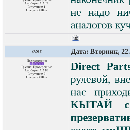
Сообщений:
132
Репутация:
1
не надо ни
Статус:
Offline
аналогов ку
Дата: Вторник, 22.
VASIY
Подполковник
Direct Part
Группа: Проверенные
Сообщений:
118
Репутация:
0
рулевой, вн
Статус:
Offline
нас приход
КЫТАЙ с 
презервати