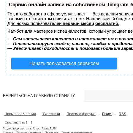
Сервис онлайн-записи на собственном Telegram-
Тот, кто работает в сфере услуг, знает — без ведения запис
напоминать клиентам о визитах тоже. Нашли самый бюджет
Для новых пользователей
первый месяц бесплатно
.
Чат-бот для мастеров и специалистов, который упрощает ве
—
Сам записывает клиентов и напоминает им о визит
—
Персонализирует скидки, чаевые, кэшбэк и предопл
—
Увеличивает доходимость и помогает больше зар
Начать пользоваться сервисом
ВЕРНУТЬСЯ НА ГЛАВНУЮ СТРАНИЦУ
Новые сообщения
Участники
Правила форума
Поиск
RSS
·
·
·
·
Страница
1
из
1
1
Модератор форума:
,
Artec
AvataRUS
Форум
»
Ремонт и тюнинг
»
Подвеска
»
Рулевые наконечники