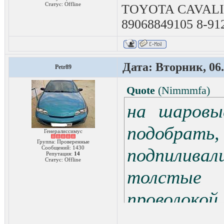
Статус:
Offline
TOYOTA CAVALIER
89068849105 8-91
Дата: Вторник, 06.
Petr89
Quote
(
Nimmmfa
)
на шаровы
подобрать
Генералиссимус
Группа: Проверенные
Сообщений:
1430
подпилива
Репутация:
14
Статус:
Offline
толст
проволокой.