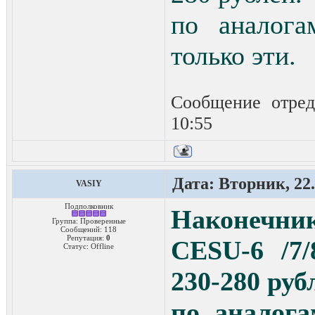
по аналога
только эти.
Сообщение отре
10:55
Дата: Вторник, 22.
VASIY
Подполковник
Наконечник
Группа: Проверенные
Сообщений:
118
Репутация:
0
СЕSU-6 /7/
Статус:
Offline
230-280 руб
по аналога