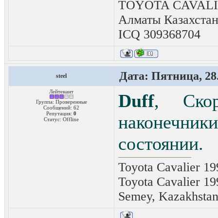
TOYOTA CAVALIER
Алматы Казахста
ICQ 309368704
Дата: Пятница, 28.
steel
Лейтенант
Duff
, Ско
Группа: Проверенные
Сообщений:
62
Репутация:
0
наконечник
Статус:
Offline
состоянии.
Toyota Cavalier 19
Toyota Cavalier 19
Semey, Kazakhsta