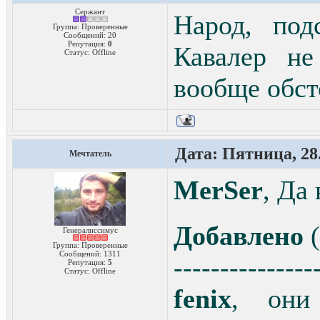
Сержант
Народ, под
Группа: Проверенные
Сообщений:
20
Репутация:
0
Кавалер не
Статус:
Offline
вообще обст
Дата: Пятница, 28.
Мечтатель
MerSer
, Да
Добавлено
(
Генералиссимус
Группа: Проверенные
Сообщений:
1311
---------------
Репутация:
5
Статус:
Offline
fenix
, они