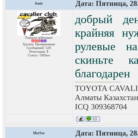
Дата: Пятница, 28.
fenix
добрый де
крайняя ну
Генерал-лейтенант
рулевые на
Группа: Проверенные
Сообщений:
520
Репутация:
3
Статус:
Offline
скиньте к
благодарен
TOYOTA CAVALIER
Алматы Казахста
ICQ 309368704
Дата: Пятница, 28.
MerSer