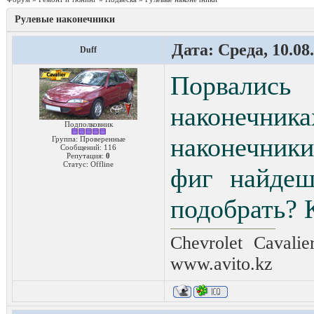
Рулевые наконечники
Дата: Среда, 10.08
Duff
Порвалис
наконечник
Подполковник
наконечники
Группа: Проверенные
Сообщений:
116
Репутация:
0
Статус:
Offline
фиг найдеш
подобрать? 
Chevrolet Cavali
www.avito.kz