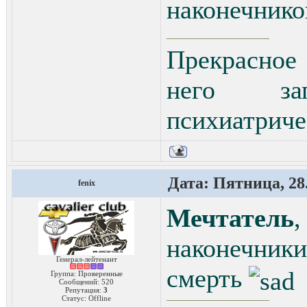
наконечник
Прекрасное
него за
психиатриче
Дата: Пятница, 28.
fenix
Мечтатель
,
наконечники
Генерал-лейтенант
смерть
Группа: Проверенные
Сообщений:
520
Репутация:
3
Статус:
Offline