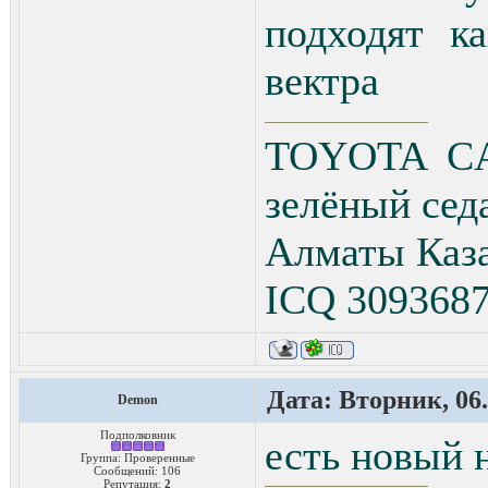
подходят к
вектра
TOYOTA CA
зелёный сед
Алматы Каз
ICQ 309368
Дата: Вторник, 06.
Demon
Подполковник
есть новый 
Группа: Проверенные
Сообщений:
106
Репутация:
2