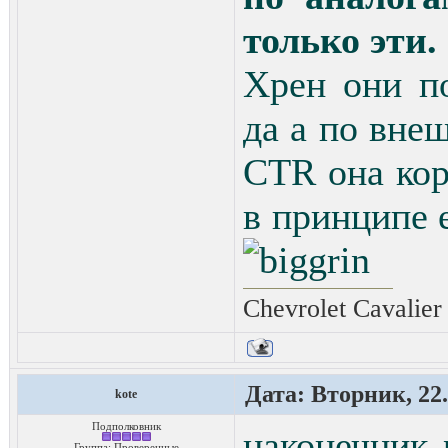
только эти.
Хрен они по
да а по вне
CTR она кор
в принципе 
Chevrolet Cavalier
Дата: Вторник, 22.
kote
Подполковник
наконечник 
Группа: Проверенные