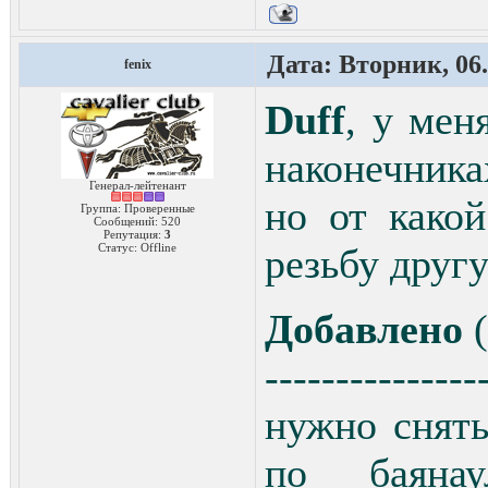
Дата: Вторник, 06.
fenix
Duff
, у мен
наконечника
Генерал-лейтенант
но от како
Группа: Проверенные
Сообщений:
520
Репутация:
3
Статус:
Offline
резьбу друг
Добавлено
(
---------------
нужно снять
по баянау