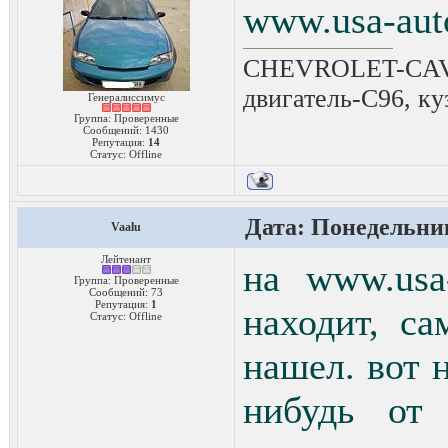
www.usa-auto
CHEVROLET-CAVAL
двигатель-C96, ку
Генералиссимус
Группа: Проверенные
Сообщений:
1430
Репутация:
14
Статус:
Offline
Дата: Понедельник,
Vaalu
Лейтенант
на www.usa
Группа: Проверенные
Сообщений:
73
Репутация:
1
находит, с
Статус:
Offline
нашел. вот н
нибудь от 