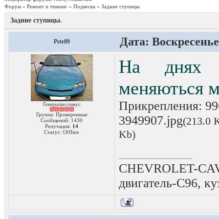
Форум
»
Ремонт и тюнинг
»
Подвеска
»
Задние ступицы.
Задние ступицы.
Дата: Воскресенье,
Petr89
На днях 
меняються ма
Прикрепления:
99
Генералиссимус
Группа: Проверенные
3949907.jpg
(213.0 
Сообщений:
1430
Репутация:
14
Kb)
Статус:
Offline
CHEVROLET-CAVAL
двигатель-C96, ку