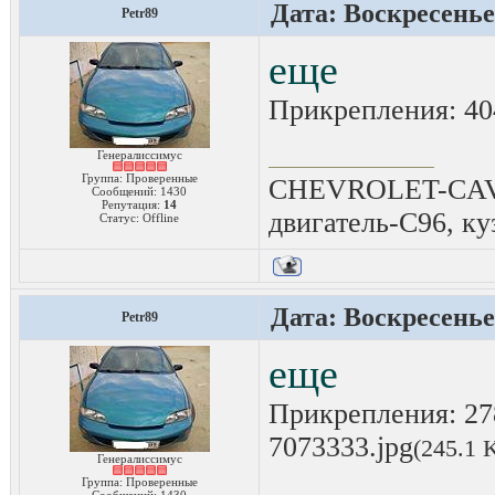
Дата: Воскресенье,
Petr89
еще
Прикрепления:
40
Генералиссимус
Группа: Проверенные
CHEVROLET-CAVAL
Сообщений:
1430
Репутация:
14
двигатель-C96, ку
Статус:
Offline
Дата: Воскресенье,
Petr89
еще
Прикрепления:
27
7073333.jpg
(245.1 
Генералиссимус
Группа: Проверенные