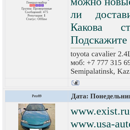
можно новы
Генерал-майор
Группа: Проверенные
ли достави
Сообщений:
475
Репутация:
1
Статус:
Offline
Какова с
Подскажите 
toyota cavalier 2.
моб: +7 777 315 6
Semipalatinsk, Kaz
Дата: Понедельник
Petr89
www.exist.ru
www.usa-aut