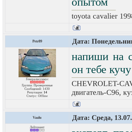
опытом
toyota cavalier 199
Дата: Понедельник,
Petr89
напиши на с
он тебе кучу
Генералиссимус
CHEVROLET-CAVAL
Группа: Проверенные
Сообщений:
1430
двигатель-C96, ку
Репутация:
14
Статус:
Offline
Дата: Среда, 13.07
Vaalu
Лейтенант