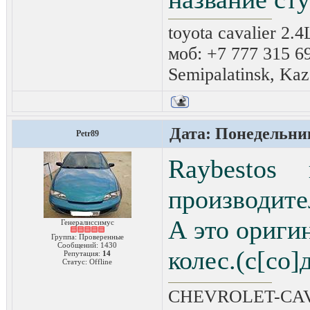
toyota cavalier 2.
моб: +7 777 315 6
Semipalatinsk, Kaz
Дата: Понедельник
Petr89
Raybestos 
производител
А это ориги
Генералиссимус
Группа: Проверенные
Сообщений:
1430
колес.(с[со]
Репутация:
14
Статус:
Offline
CHEVROLET-CAVAL