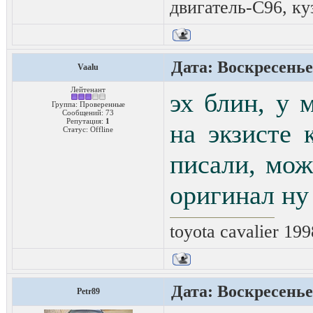
двигатель-C96, ку
Дата: Воскресенье,
Vaalu
Лейтенант
эх блин, у 
Группа: Проверенные
Сообщений:
73
Репутация:
1
на экзисте 
Статус:
Offline
писали, мож
оригинал ну
toyota cavalier 199
Дата: Воскресенье,
Petr89