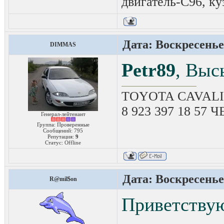
двигатель-C96, ку
Дата: Воскресенье,
DIMMAS
Petr89
, Вы
TOYOTA CAVALIE
8 923 397 18 57
Генерал-лейтенант
Группа: Проверенные
Сообщений:
795
Репутация:
9
Статус:
Offline
Дата: Воскресенье,
R@mil$on
Приветствую