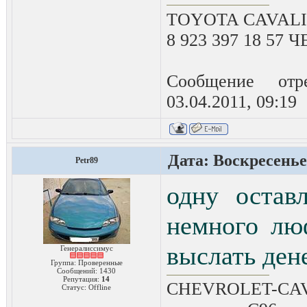
TOYOTA CAVALIE
8 923 397 18 57
Сообщение отр
03.04.2011, 09:19
Дата: Воскресенье,
Petr89
одну остав
немного лю
выслать дене
Генералиссимус
Группа: Проверенные
Сообщений:
1430
Репутация:
14
CHEVROLET-CAVAL
Статус:
Offline