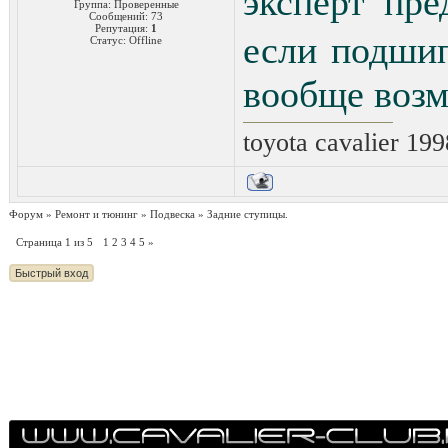
эксперт пр
Группа: Проверенные
Сообщений:
73
Репутация:
1
если подшип
Статус:
Offline
вообще возм
toyota cavalier 199
Форум
»
Ремонт и тюнинг
»
Подвеска
»
Задние ступицы.
Страница
1
из
5
1
2
3
4
5
»