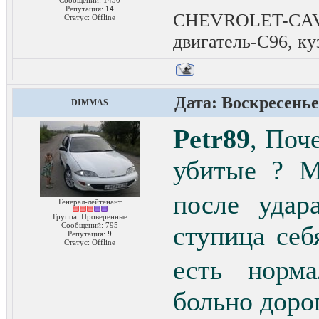
Сообщений:
1430
Репутация:
14
CHEVROLET-CAVAL
Статус:
Offline
двигатель-C96, ку
Дата: Воскресенье,
DIMMAS
Petr89
, Поч
убитые ? 
после удар
Генерал-лейтенант
Группа: Проверенные
Сообщений:
795
ступица себ
Репутация:
9
Статус:
Offline
есть норм
больно доро