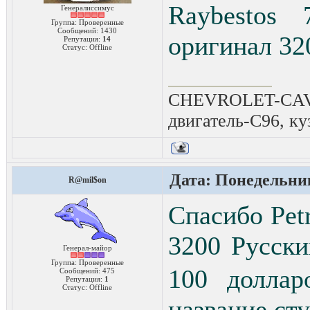
Raybestos 
Генералиссимус
Группа: Проверенные
Сообщений:
1430
оригинал 320
Репутация:
14
Статус:
Offline
CHEVROLET-CAVAL
двигатель-C96, ку
Дата: Понедельник
R@mil$on
Спасибо Pet
3200 Русск
Генерал-майор
Группа: Проверенные
100 доллар
Сообщений:
475
Репутация:
1
Статус:
Offline
название ст