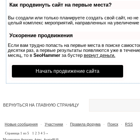
Как продвинуть сайт на первые места?
Вы создали или только планируете создать свой сайт, но не 
целый комплекс мероприятий, направленных на увеличение 
Ускорение продвижения
Если вам трудно попасть на первые места в поиске самост
десятки раз, а первые результаты появляются уже в течение
месяц, то в
SeoHammer
за бустер
вернут деньги.
Начать продвижение сайта
ВЕРНУТЬСЯ НА ГЛАВНУЮ СТРАНИЦУ
Новые сообщения
Участники
Правила форума
Поиск
RSS
·
·
·
·
Страница
1
из
5
1
2
3
4
5
»
Модератор форума:
,
Artec
AvataRUS