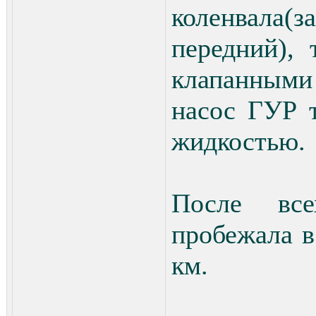
коленвала(з
передний),
клапанными
насос ГУР 
жидкостью.
После вс
пробежала 
км.