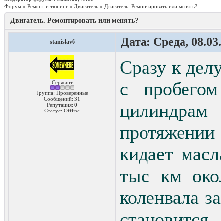
Форум
»
Ремонт и тюнинг
»
Двигатель
»
Двигатель. Ремонтировать или менять?
Двигатель. Ремонтировать или менять?
Дата: Среда, 08.03
stanislav6
Сразу к дел
с пробегом
Сержант
Группа: Проверенные
Сообщений:
31
цилиндрам
Репутация:
0
Статус:
Offline
протяжении
кидает масл
тыс км око
коленвала з
становится.