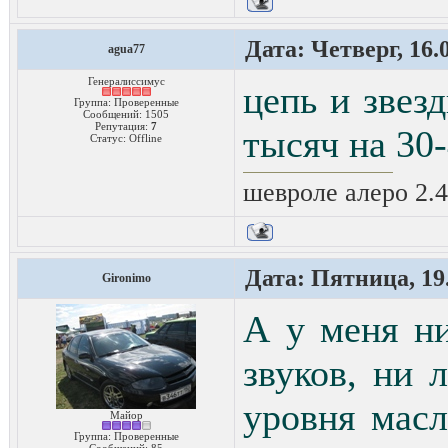
Дата: Четверг, 16.
agua77
Генералиссимус
цепь и звез
Группа: Проверенные
Сообщений:
1505
Репутация:
7
тысяч на 30-
Статус:
Offline
шевроле алеро 2.4 
Дата: Пятница, 19.
Gironimo
А у меня н
звуков, ни 
уровня мас
Майор
Группа: Проверенные