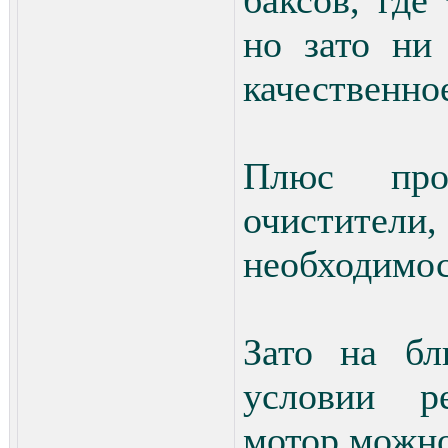
баксов, где
но зато ни
качественно
Плюс про
очистители
необходимос
Зато на б
условии р
мотор можно