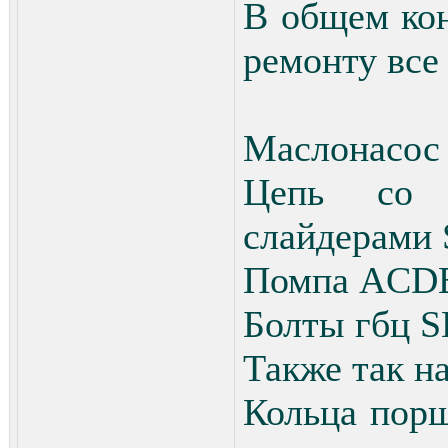
В общем кон
ремонту все
Маслонасо
Цепь со 
слайдерам
Помпа ACD
Болты гбц 
Также так н
Кольца пор