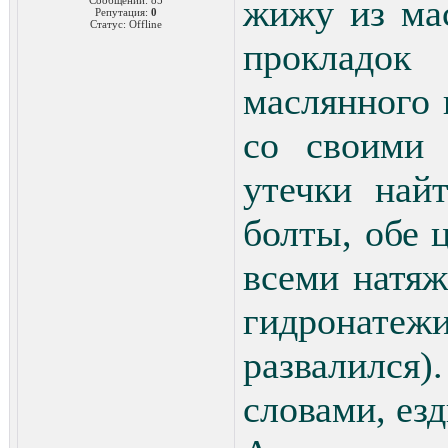
жижу из мас
Сообщений:
85
Репутация:
0
Статус:
Offline
прокладок
маслянного 
со своими 
утечки най
болты, обе 
всеми натяж
гидронате
развалился)
словами, езд