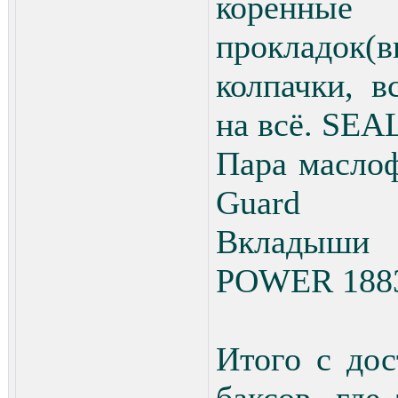
коренны
прокладо
колпачки, в
на всё. SE
Пара масло
Guard
Вкладыш
POWER 18
Итого с до