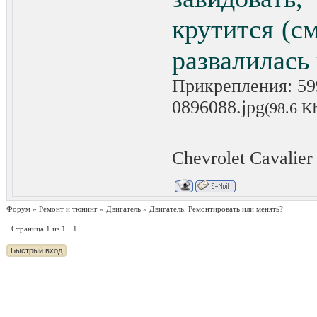
крутится (см
развалилась 
Прикрепления:
59
0896088.jpg
(98.6 K
Chevrolet Cavalier
Форум
»
Ремонт и тюнинг
»
Двигатель
»
Двигатель. Ремонтировать или менять?
Страница
1
из
1
1