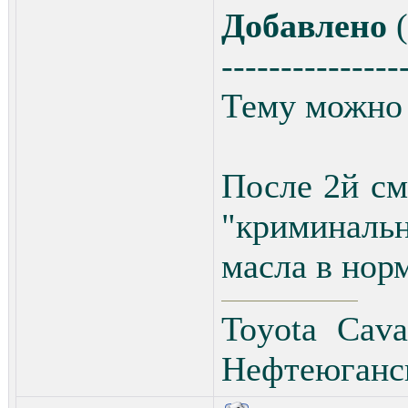
Добавлено
(
---------------
Тему можно 
После 2й с
"криминаль
масла в нор
Toyota Cav
Нефтеюганс