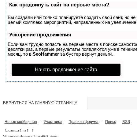
Как продвинуть сайт на первые места?
Вы создали или только планируете создать свой сайт, но не 
целый комплекс мероприятий, направленных на увеличение 
Ускорение продвижения
Если вам трудно попасть на первые места в поиске самост
десятки раз, а первые результаты появляются уже в течение
месяц, то в
SeoHammer
за бустер
вернут деньги.
Начать продвижение сайта
ВЕРНУТЬСЯ НА ГЛАВНУЮ СТРАНИЦУ
Новые сообщения
Участники
Правила форума
Поиск
RSS
·
·
·
·
Страница
1
из
1
1
Модератор форума:
,
AvataRUS
Artec