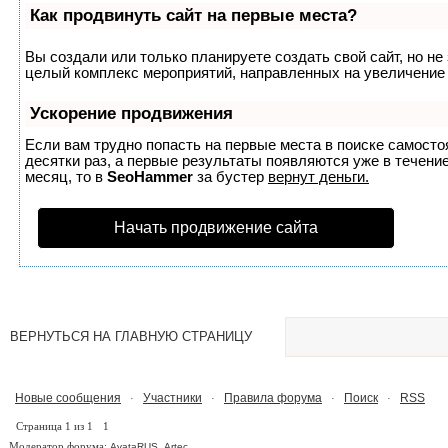
Как продвинуть сайт на первые места?
Вы создали или только планируете создать свой сайт, но не 
целый комплекс мероприятий, направленных на увеличение 
Ускорение продвижения
Если вам трудно попасть на первые места в поиске самост
десятки раз, а первые результаты появляются уже в течение
месяц, то в
SeoHammer
за бустер
вернут деньги.
Начать продвижение сайта
ВЕРНУТЬСЯ НА ГЛАВНУЮ СТРАНИЦУ
Новые сообщения
Участники
Правила форума
Поиск
RSS
·
·
·
·
Страница
1
из
1
1
Модератор форума:
,
AvataRUS
Artec