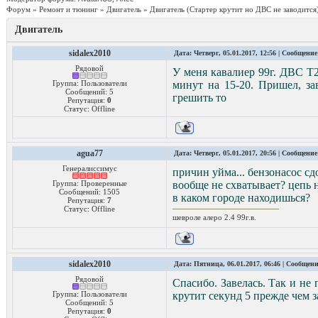
Форум
»
Ремонт и тюнинг
»
Двигатель
»
Двигатель
(Стартер крутит но ДВС не заводится
Двигатель
sidalex2010
Дата: Четверг, 05.01.2017, 12:56 | Сообщени
Рядовой
У меня кавалиер 99г. ДВС Т2
Группа: Пользователи
минут на 15-20. Пришел, зав
Сообщений:
5
грешить то
Репутация:
0
Статус:
Offline
agua77
Дата: Четверг, 05.01.2017, 20:56 | Сообщени
Генералиссимус
причин уйма... бензонасос сдо
Группа: Проверенные
вообще не схватывает? цепь 
Сообщений:
1505
в каком городе находишься?
Репутация:
7
Статус:
Offline
шевроле алеро 2.4 99г.в.
sidalex2010
Дата: Пятница, 06.01.2017, 06:46 | Сообщен
Рядовой
Спасибо. Завелась. Так и не
Группа: Пользователи
крутит секунд 5 прежде чем за
Сообщений:
5
Репутация:
0