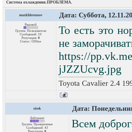
Система охлаждения.ПРОБЛЕМА.
Дата: Суббота, 12.11.2
maxkhlestunov
Рядовой
То есть это н
Группа: Пользователи
Сообщений:
10
Репутация:
0
не заморачиват
Статус:
Offline
https://pp.vk.
jJZZUcvg.jpg
Toyota Cavalier 2.4 1
Дата: Понедельник
sirok
Лейтенант
Всем доброг
Группа: Проверенные
Сообщений:
43
Репутация:
0