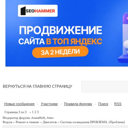
ВЕРНУТЬСЯ НА ГЛАВНУЮ СТРАНИЦУ
Новые сообщения
Участники
Правила форума
Поиск
RSS
·
·
·
·
Страница
3
из
3
«
1
2
3
Модератор форума:
,
AvataRUS
Artec
Форум
»
Ремонт и тюнинг
»
Двигатель
»
Система охлаждения.ПРОБЛЕМА.
(Проблема)