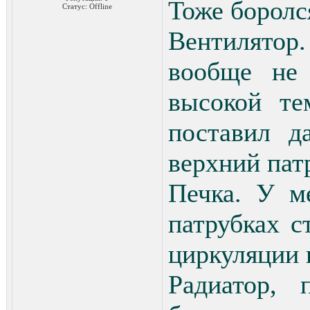
Тоже боролся
Статус:
Offline
Вентилятор.
вообще не
высокой те
поставил д
верхний пат
Печка. У м
патрубках с
циркуляции н
Радиатор, 