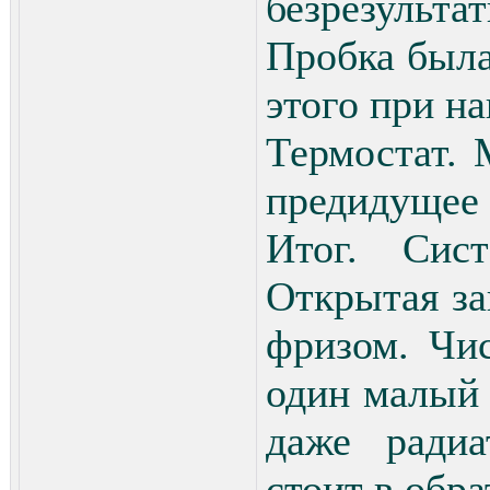
безрезультат
Пробка была
этого при на
Термостат. 
предидущее 
Итог. Сист
Открытая за
фризом. Чис
один малый 
даже радиа
стоит в обра