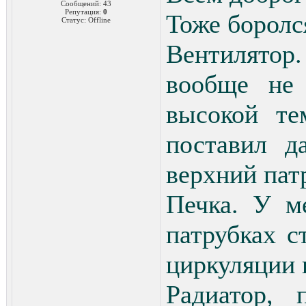
Сообщений:
43
Репутация:
0
Тоже боролся
Статус:
Offline
Вентилятор.
вообще не
высокой те
поставил д
верхний пат
Печка. У м
патрубках с
циркуляции н
Радиатор, 