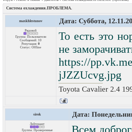
Система охлаждения.ПРОБЛЕМА.
Дата: Суббота, 12.11.2
maxkhlestunov
Рядовой
То есть это н
Группа: Пользователи
Сообщений:
10
Репутация:
0
не заморачиват
Статус:
Offline
https://pp.vk.
jJZZUcvg.jpg
Toyota Cavalier 2.4 1
Дата: Понедельник
sirok
Лейтенант
Всем доброг
Группа: Проверенные