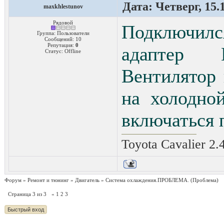
Дата: Четверг, 15.
maxkhlestunov
Рядовой
Подключилс
Группа: Пользователи
Сообщений:
10
Репутация:
0
адаптер 
Статус:
Offline
Вентилятор 
на холодно
включаться 
Toyota Cavalier 2.
Форум
»
Ремонт и тюнинг
»
Двигатель
»
Система охлаждения.ПРОБЛЕМА.
(Проблема)
Страница
3
из
3
«
1
2
3