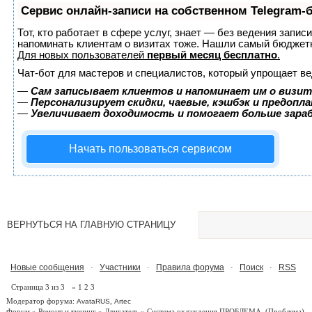
Сервис онлайн-записи на собственном Telegram-
Тот, кто работает в сфере услуг, знает — без ведения запис
напоминать клиентам о визитах тоже. Нашли самый бюджет
Для новых пользователей
первый месяц бесплатно
.
Чат-бот для мастеров и специалистов, который упрощает ве
—
Сам записывает клиентов и напоминает им о визит
—
Персонализирует скидки, чаевые, кэшбэк и предопл
—
Увеличивает доходимость и помогает больше зар
Начать пользоваться сервисом
ВЕРНУТЬСЯ НА ГЛАВНУЮ СТРАНИЦУ
Новые сообщения
Участники
Правила форума
Поиск
RSS
·
·
·
·
Страница
3
из
3
«
1
2
3
Модератор форума:
,
AvataRUS
Artec
Форум
»
Ремонт и тюнинг
»
Двигатель
»
Система охлаждения.ПРОБЛЕМА.
(Проблема)