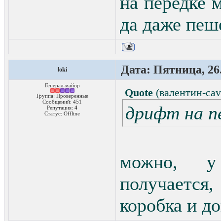
на передке 
да даже пеш
Дата: Пятница, 26.
loki
Генерал-майор
Quote
(
валентин-cav
Группа: Проверенные
Сообщений:
451
дрифт на п
Репутация:
4
Статус:
Offline
можно, у
получается
коробка и д