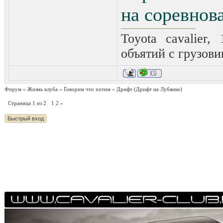
на соревнова
Toyota cavalier,
объятий с грузови
Форум
»
Жизнь клуба
»
Говорим что хотим
»
Дрифт
(Дрифт на Лубянке)
Страница
1
из
2
1
2
»