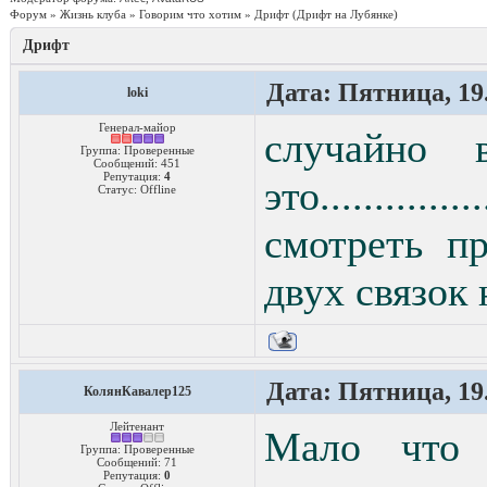
Форум
»
Жизнь клуба
»
Говорим что хотим
»
Дрифт
(Дрифт на Лубянке)
Дрифт
Дата: Пятница, 19.
loki
Генерал-майор
случайно 
Группа: Проверенные
Сообщений:
451
Репутация:
4
это...............
Статус:
Offline
смотреть п
двух связок 
Дата: Пятница, 19.
КолянКавалер125
Лейтенант
Мало что 
Группа: Проверенные
Сообщений:
71
Репутация:
0