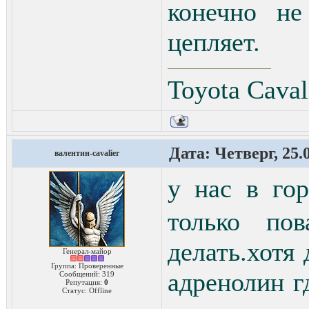
конечно н
цепляет.
Toyota Caval
Дата: Четверг, 25.
валентин-cavalier
у нас в го
только по
делать.хотя
Генерал-майор
Группа: Проверенные
адренолин г
Сообщений:
319
Репутация:
0
Статус:
Offline