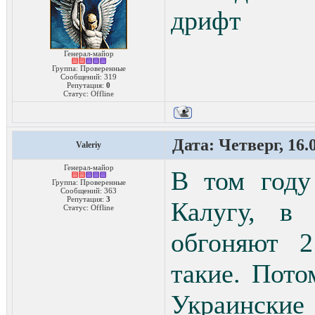
дрифт
Генерал-майор
Группа: Проверенные
Сообщений:
319
Репутация:
0
Статус:
Offline
Дата: Четверг, 16.
Valeriy
Генерал-майор
В том году
Группа: Проверенные
Сообщений:
363
Репутация:
3
Калугу, в 
Статус:
Offline
обгоняют 2
такие. Пото
Украинские