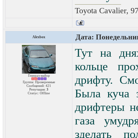
Toyota Cavalier, 9
Дата: Понедельник
Alexbox
Тут на дня
кольце про
дрифту. См
Генерал-майор
Группа: Проверенные
Сообщений:
421
Была куча 
Репутация:
3
Статус:
Offline
дрифтеры н
газа умудр
зделать по