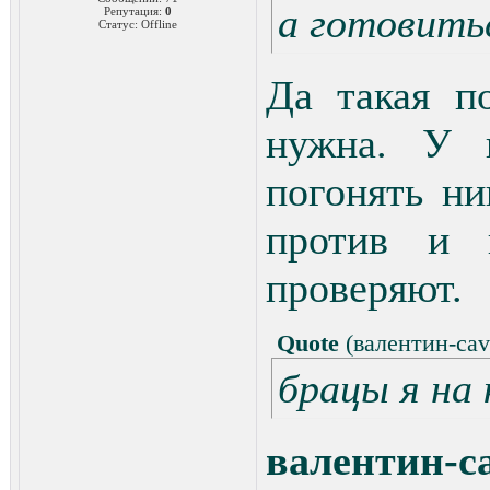
а готовитьс
Репутация:
0
Статус:
Offline
Да такая по
нужна. У 
погонять н
против и 
проверяют.
Quote
(
валентин-cav
брацы я на
валентин-ca