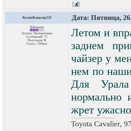
Дата: Пятница, 26.
КолянКавалер125
Лейтенант
Летом и впр
Группа: Проверенные
Сообщений:
71
Репутация:
0
заднем при
Статус:
Offline
чайзер у ме
нем по наши
Для Урала
нормально 
жрет ужасно
Toyota Cavalier, 9