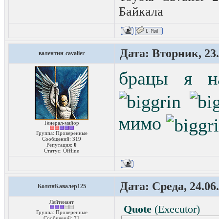
Байкала
Дата: Вторник, 23.
валентин-cavalier
брацы я н
мимо
Генерал-майор
Группа: Проверенные
Сообщений:
319
Репутация:
0
Статус:
Offline
Дата: Среда, 24.06
КолянКавалер125
Лейтенант
Quote
(
Executor
)
Группа: Проверенные
Сообщений:
71