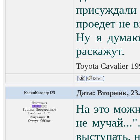
присуждали
проедет не 
Ну я думаю
раскажут.
Toyota Cavalier 1
Дата: Вторник, 23.
КолянКавалер125
Лейтенант
На это можн
Группа: Проверенные
Сообщений:
71
Репутация:
0
не мучай...
Статус:
Offline
выступать, н