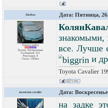
Дата: Пятница, 26.
Alexbox
КолянКава
знакомыми, 
все. Лучше 
Генерал-майор
Группа: Проверенные
Сообщений:
421
и др
Репутация:
3
Статус:
Offline
Toyota Cavalier 1
Дата: Воскресенье,
валентин-cavalier
на задке э