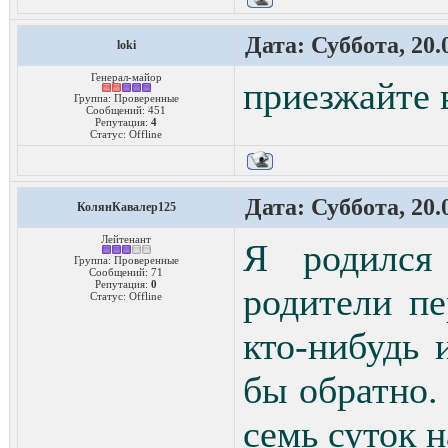
Дата: Суббота, 20.
loki
Генерал-майор
приезжайте 
Группа: Проверенные
Сообщений:
451
Репутация:
4
Статус:
Offline
Дата: Суббота, 20.
КолянКавалер125
Лейтенант
Я родился
Группа: Проверенные
Сообщений:
71
Репутация:
0
родители пе
Статус:
Offline
кто-нибудь 
бы обратно. 
семь суток н