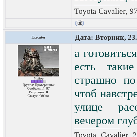
Toyota Cavalier, 9
Дата: Вторник, 23.
Executor
а готовиться
есть такие
страшно по
Майор
Группа: Проверенные
Сообщений:
87
чтоб навстре
Репутация:
0
Статус:
Offline
улице расс
вечером глу
Toyota Cavalier 