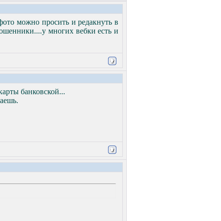
 фото можно просить и редакнуть в
мошенники....у многих вебки есть и
карты банковской...
лаешь.