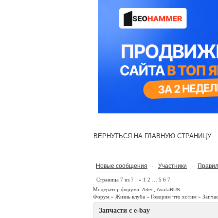
ВЕРНУТЬСЯ НА ГЛАВНУЮ СТРАНИЦУ
Новые сообщения
Участники
Правил
·
·
Страница
7
из
7
«
1
2
…
5
6
7
Модератор форума:
,
Artec
AvataRUS
Форум
»
Жизнь клуба
»
Говорим что хотим
»
Запчас
Запчасти с e-bay