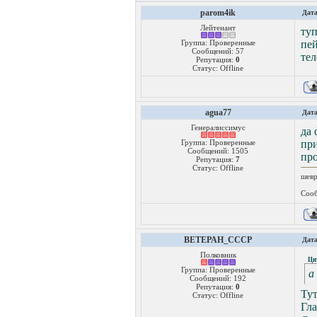
parom4ik
Дата
Лейтенант
туп
Группа: Проверенные
пей
Сообщений:
57
тел
Репутация:
0
Статус:
Offline
agua77
Дата
Генералиссимус
да 
Группа: Проверенные
при
Сообщений:
1505
про
Репутация:
7
Статус:
Offline
шевр
Сооб
BETEPAH_CCCP
Дата
Полковник
Ци
Группа: Проверенные
а
Сообщений:
192
Репутация:
0
Тут
Статус:
Offline
Гла