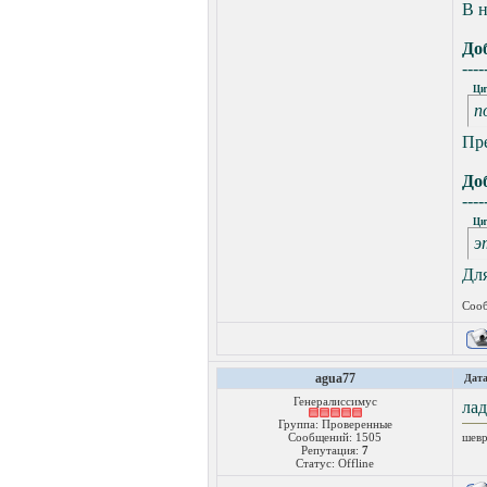
В н
До
----
Ци
п
Пр
До
----
Ци
э
Для
Сооб
agua77
Дата
Генералиссимус
лад
Группа: Проверенные
Сообщений:
1505
шевр
Репутация:
7
Статус:
Offline