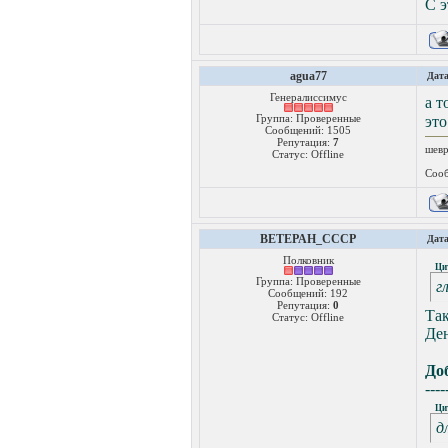
С э
agua77
Дата
Генералиссимус
а т
Группа: Проверенные
это
Сообщений:
1505
Репутация:
7
шевр
Статус:
Offline
Сооб
BETEPAH_CCCP
Дата
Полковник
Ци
Группа: Проверенные
г
Сообщений:
192
Репутация:
0
Так
Статус:
Offline
Ден
До
----
Ци
д