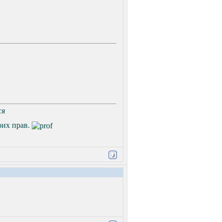
ся
оих прав.