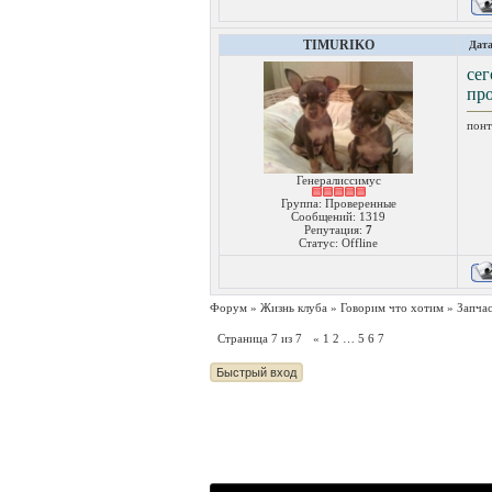
TIMURIKO
Дата
се
про
понт
Генералиссимус
Группа: Проверенные
Сообщений:
1319
Репутация:
7
Статус:
Offline
Форум
»
Жизнь клуба
»
Говорим что хотим
»
Запчас
Страница
7
из
7
«
1
2
…
5
6
7