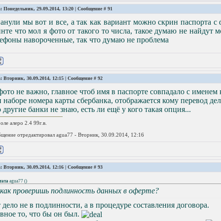
: Понедельник, 29.09.2014, 13:20 | Сообщение #
91
анули мы вот и все, а так как вариант можно скрин паспорта с
нте что мол я фото от такого то числа, такое думаю не найдут 
ефоны навороченные, так что думаю не проблема
: Вторник, 30.09.2014, 12:15 | Сообщение #
92
фото не важно, главное чтоб имя в паспорте совпадало с именем 
 наборе номера карты сбербанка, отображается кому перевод де
 другие банки не знаю, есть ли ещё у кого такая опция...
оле алеро 2.4 99г.в.
щение отредактировал
agua77
-
Вторник, 30.09.2014, 12:16
: Вторник, 30.09.2014, 12:16 | Сообщение #
93
тата
agua77
(
)
 как проверишь подлинность данных в оферте?
 дело не в подлинности, а в процедуре составления договора.
вное то, что бы он был.