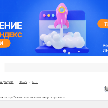
а форума
Поиск
RSS
·
·
ти с e-bay
(Возможность доставить товары с аукциона)