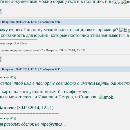
тими документами можно обращаться и в полицию, и в суд.
: Вторник, 30.09.2014, 12:17 | Сообщение #
94
олку от него? по нему можно идентифицировать продавца?
 обязанность для юр.лиц, которые постоянно этим занимаются, а д
оле алеро 2.4 99г.в.
щение отредактировал
agua77
-
Вторник, 30.09.2014, 12:18
: Вторник, 30.09.2014, 12:24 | Сообщение #
95
тата
agua77
(
)
лавное чтоб имя в паспорте совпадало с именем карты банковско
 карта на кого угодно может быть оформлена.
ьги может снять и Иванов и Петров, и Сидоров.
бавлено
(30.09.2014, 12:21)
-----------------------------------------
тата
agua77
(
)
ля разовых сделок не требуется...