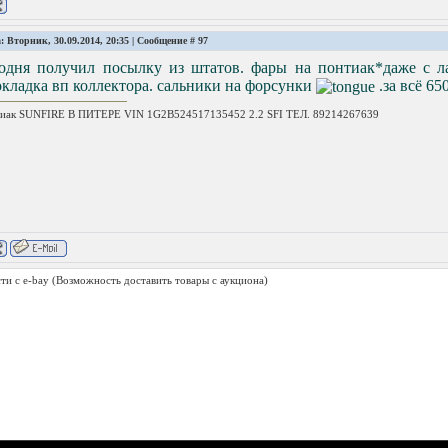
: Вторник, 30.09.2014, 20:35 | Сообщение #
97
годня получил посылку из штатов. фары на понтиак*даже с л
кладка вп коллектора. сальники на форсунки
.за всё 65
иак SUNFIRE В ПИТЕРЕ VIN 1G2B524517135452 2.2 SFI ТЕЛ. 89214267639
ти с e-bay
(Возможность доставить товары с аукциона)