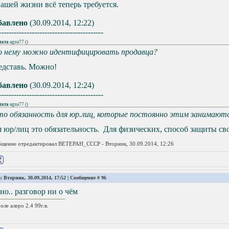
ашей жизни всё теперь требуется.
бавлено
(30.09.2014, 12:22)
-----------------------------------------
тата
agua77
(
)
о нему можно идентифицировать продавца?
едставь. Можно!
бавлено
(30.09.2014, 12:24)
-----------------------------------------
тата
agua77
(
)
то обязанность для юр.лиц, которые постоянно этим занимают
 юр/лиц это обязательность. Для физических, способ защиты св
щение отредактировал
BETEPAH_CCCP
-
Вторник, 30.09.2014, 12:26
: Вторник, 30.09.2014, 17:52 | Сообщение #
96
но.. разговор ни о чём
оле алеро 2.4 99г.в.