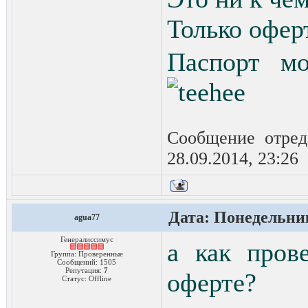
Только офер
Паспорт мо
Сообщение отре
28.09.2014, 23:26
Дата: Понедельник
agua77
Генералиссимус
а как пров
Группа: Проверенные
Сообщений:
1505
Репутация:
7
оферте?
Статус:
Offline