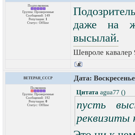
Подполковник
Подозрител
Группа: Проверенные
Сообщений:
149
Репутация:
1
даже на ж.
Статус:
Offline
высылай.
Шевроле кавалер 9
Дата: Воскресенье,
BETEPAH_CCCP
Полковник
Цитата
agua77
(
)
Группа: Проверенные
Сообщений:
192
пусть выс
Репутация:
0
Статус:
Offline
реквизиты 
Это ни к чем