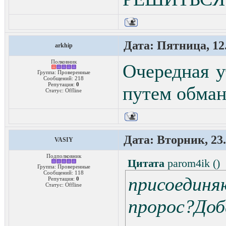
Дата: Пятница, 12.
arkhip
Полковник
Очередная у
Группа: Проверенные
Сообщений:
218
Репутация:
0
путем обман
Статус:
Offline
Дата: Вторник, 23.
VASIY
Подполковник
Цитата
parom4ik
(
)
Группа: Проверенные
Сообщений:
118
присоединя
Репутация:
0
Статус:
Offline
пророс?Доба