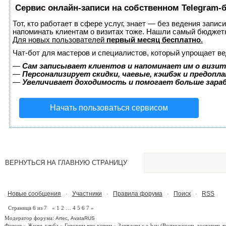
Сервис онлайн-записи на собственном Telegram-
Тот, кто работает в сфере услуг, знает — без ведения запис
напоминать клиентам о визитах тоже. Нашли самый бюджет
Для новых пользователей
первый месяц бесплатно
.
Чат-бот для мастеров и специалистов, который упрощает ве
—
Сам записывает клиентов и напоминает им о визит
—
Персонализирует скидки, чаевые, кэшбэк и предопл
—
Увеличивает доходимость и помогает больше зар
Начать пользоваться сервисом
ВЕРНУТЬСЯ НА ГЛАВНУЮ СТРАНИЦУ
Новые сообщения
Участники
Правила форума
Поиск
RSS
·
·
·
·
Страница
6
из
7
«
1
2
…
4
5
6
7
»
Модератор форума:
,
Artec
AvataRUS
Форум
»
Жизнь клуба
»
Говорим что хотим
»
Запчасти с e-bay
(Возможность доставить т