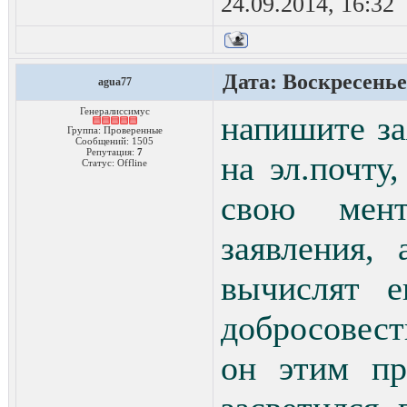
24.09.2014, 16:32
Дата: Воскресенье,
agua77
Генералиссимус
напишите за
Группа: Проверенные
Сообщений:
1505
Репутация:
7
на эл.почту
Статус:
Offline
свою менто
заявления,
вычислят е
добросовест
он этим пр