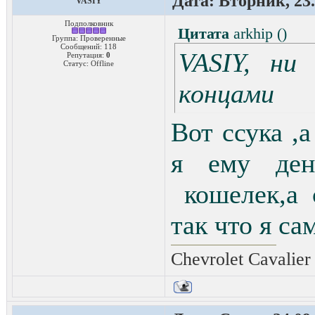
Дата: Вторник, 23.
VASIY
Подполковник
Цитата
arkhip
(
)
Группа: Проверенные
Сообщений:
118
VASIY, ни
Репутация:
0
Статус:
Offline
концами
Вот ссука ,
я ему ден
кошелек,а 
так что я са
Chevrolet Cavalier