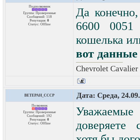
Подполковник
Да конечно,
Группа: Проверенные
Сообщений:
118
Репутация:
0
6600 0051
Статус:
Offline
кошелька ил
вот данные
Chevrolet Cavalier
Дата: Среда, 24.09
BETEPAH_CCCP
Полковник
Уважаемы
Группа: Проверенные
Сообщений:
192
Репутация:
0
доверяете 
Статус:
Offline
хотя бы дог