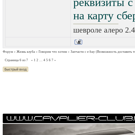
реквизиты с
на карту сб
шевроле алеро 2.4 
Форум
»
Жизнь клуба
»
Говорим что хотим
»
Запчасти с e-bay
(Возможность доставить т
Страница
6
из
7
«
1
2
…
4
5
6
7
»