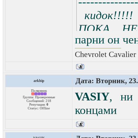
-------------
кидок!!!
ПОКА НЕ
парни он че
НАМИ
Chevrolet Cavalier
Дата: Вторник, 23.
arkhip
Полковник
VASIY
, ни
Группа: Проверенные
Сообщений:
218
Репутация:
0
концами
Статус:
Offline