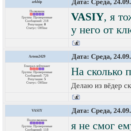
Дата: Среда, 24.09
arkhip
Полковник
VASIY
, я т
Группа: Проверенные
Сообщений:
218
Репутация:
0
у него от кл
Статус:
Offline
Дата: Среда, 24.09
Artem2429
Генерал-лейтенант
На сколько 
Группа: Проверенные
Сообщений:
726
Репутация:
5
Статус:
Offline
Делаю из вёдер ск
Дата: Среда, 24.09
VASIY
Подполковник
я не смог ем
Группа: Проверенные
Сообщений:
118