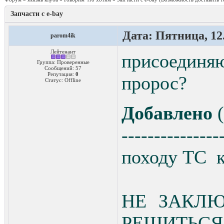
Запчасти с e-bay
Дата: Пятница, 12.
parom4ik
Лейтенант
присоединя
Группа: Проверенные
Сообщений:
57
Репутация:
0
пророс?
Статус:
Offline
Добавлено
(
---------------
походу ТС к
НЕ ЗАКЛЮ
РЕШИТЬСЯ