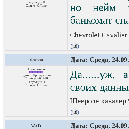
Репутация:
0
но нейм т
Статус:
Offline
банкомат сп
Chevrolet Cavalier
Дата: Среда, 24.09
cheviden
Подполковник
Да......уж,
Группа: Проверенные
Сообщений:
149
Репутация:
1
своих данны
Статус:
Offline
Шевроле кавалер 9
Дата: Среда, 24.09
VASIY