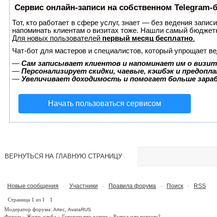
Сервис онлайн-записи на собственном Telegram-
Тот, кто работает в сфере услуг, знает — без ведения запис
напоминать клиентам о визитах тоже. Нашли самый бюджет
Для новых пользователей
первый месяц бесплатно
.
Чат-бот для мастеров и специалистов, который упрощает ве
—
Сам записывает клиентов и напоминает им о визит
—
Персонализирует скидки, чаевые, кэшбэк и предопл
—
Увеличивает доходимость и помогает больше зар
Начать пользоваться сервисом
ВЕРНУТЬСЯ НА ГЛАВНУЮ СТРАНИЦУ
Новые сообщения
Участники
Правила форума
Поиск
RSS
·
·
·
·
Страница
1
из
1
1
Модератор форума:
,
Artec
AvataRUS
Форум
»
Жизнь клуба
»
Говорим что хотим
»
Развод или повезло?