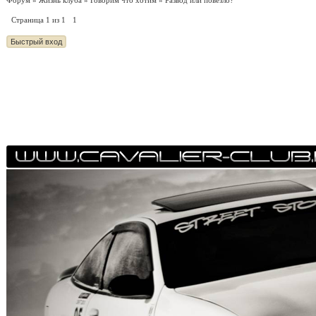
Форум
»
Жизнь клуба
»
Говорим что хотим
»
Развод или повезло?
Страница
1
из
1
1