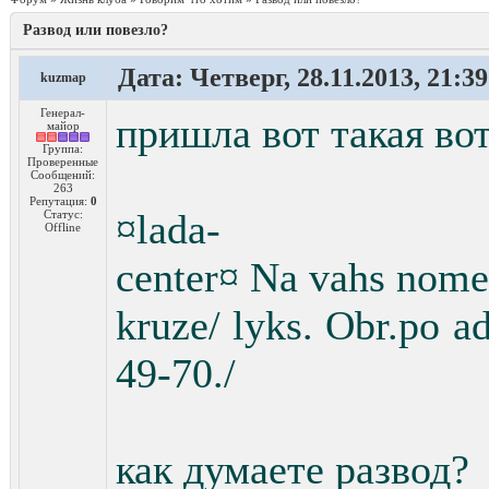
Развод или повезло?
Дата: Четверг, 28.11.2013, 21:3
kuzmap
Генерал-
пришла вот такая во
майор
Группа:
Проверенные
Сообщений:
263
Репутация:
0
¤lada-
Статус:
Offline
center¤ Na vahs nomer 
kruze/ lyks. Obr.po a
49-70./
как думаете развод?