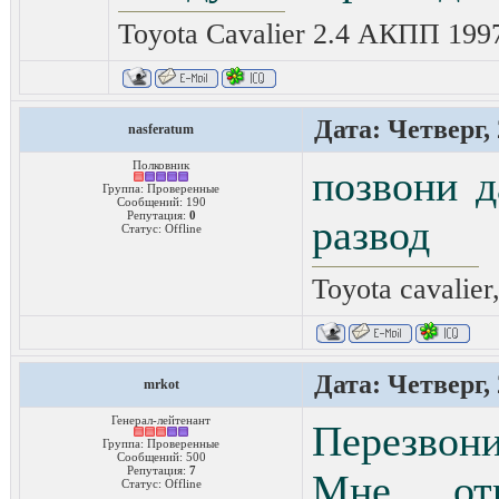
Toyota Cavalier 2.4 АКПП 199
Дата: Четверг, 
nasferatum
Полковник
позвони д
Группа: Проверенные
Сообщений:
190
Репутация:
0
развод
Статус:
Offline
Toyota cavalier
Дата: Четверг, 
mrkot
Генерал-лейтенант
Перезвон
Группа: Проверенные
Сообщений:
500
Репутация:
7
Мне отв
Статус:
Offline