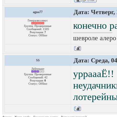
Дата: Четверг, 
agua77
Генералиссимус
конечно ра
Группа: Проверенные
Сообщений:
1505
Репутация:
7
Статус:
Offline
шевроле алеро 
Дата: Среда, 04
SS
Лейтенант
урраааЁ!!
Группа: Проверенные
Сообщений:
42
Репутация:
0
неудачни
Статус:
Offline
лотерейны