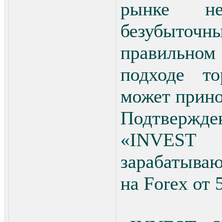
рынке не
безубыточн
правильном
подходе т
может прино
Подтвержде
«INVEST
зарабатыва
на Forex от 