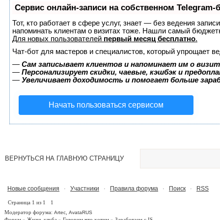
Сервис онлайн-записи на собственном Telegram-
Тот, кто работает в сфере услуг, знает — без ведения запис
напоминать клиентам о визитах тоже. Нашли самый бюджет
Для новых пользователей
первый месяц бесплатно
.
Чат-бот для мастеров и специалистов, который упрощает ве
—
Сам записывает клиентов и напоминает им о визит
—
Персонализирует скидки, чаевые, кэшбэк и предопл
—
Увеличивает доходимость и помогает больше зар
Начать пользоваться сервисом
ВЕРНУТЬСЯ НА ГЛАВНУЮ СТРАНИЦУ
Новые сообщения
Участники
Правила форума
Поиск
RSS
·
·
·
·
Страница
1
из
1
1
Модератор форума:
,
Artec
AvataRUS
Форум
»
Жизнь клуба
»
Говорим что хотим
»
Заработаем с IS