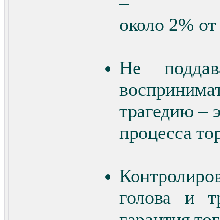
–
около 2% от
Не поддав
восприним
трагедию – э
процесса тор
Контролир
голова и т
гарантия тог