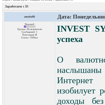
Заработаем с IS
Дата: Понедельник
amrita66
Рядовой
INVEST SY
Группа: Пользователи
Сообщений:
1
Репутация:
0
успеха
Статус:
Offline
О валютн
наслышаны
Интернет
изобилует 
доходы бе