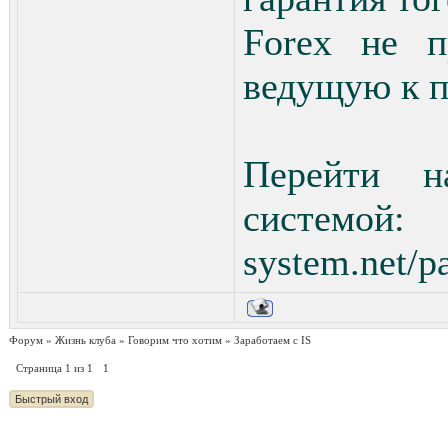
Forex не п
ведущую к п
Перейти н
систем
system.net/p
Форум
»
Жизнь клуба
»
Говорим что хотим
»
Заработаем с IS
Страница
1
из
1
1