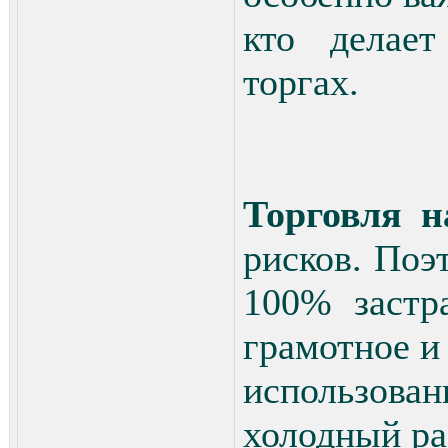
кто делае
торгах.
Торговля н
рисков. Поэ
100% застр
грамотное и
использова
холодный ра