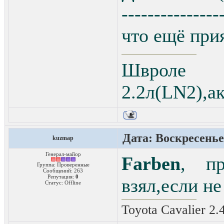
---------------
что ещё прия
Швроле 
2.2л(LN2),а
Дата: Воскресенье,
kuzmap
Генерал-майор
Farben
, пр
Группа: Проверенные
Сообщений:
263
Репутация:
0
взял,если не
Статус:
Offline
Toyota Cavalier 2