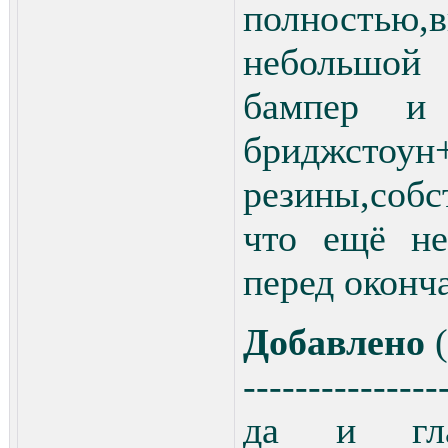
полностью,
небольшой 
бампер и 
бриджстоу
резины,собс
что ещё не
перед оконч
Добавлено
(
---------------
да и гла