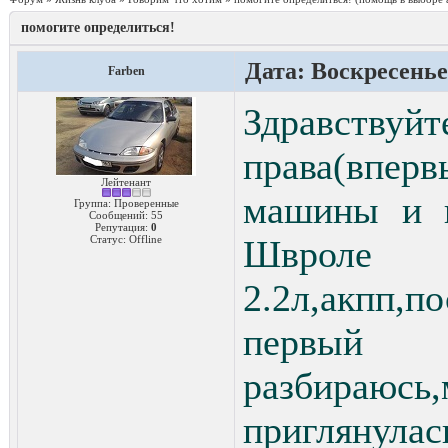
помогите определиться!
Дата: Воскресенье,
Farben
Здравству
права(вперв
Лейтенант
машины и в
Группа: Проверенные
Сообщений:
55
Репутация:
0
Статус:
Offline
Швроле 
2.2л,акпп
первый 
разбир
приглянула