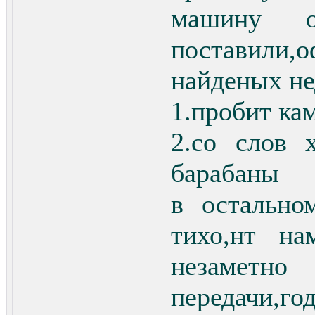
машину о
поставили,о
найденых не
1.пробит ка
2.со слов 
барабаны
в остально
тихо,нт на
незаметно
передачи,г