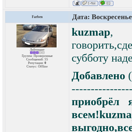
Дата: Воскресенье,
Farben
kuzmap
, 
говорить,с
Лейтенант
субботу над
Группа: Проверенные
Сообщений:
55
Репутация:
0
Статус:
Offline
Добавлено
(
---------------
приобрёл я
всем!k
выгодно,все