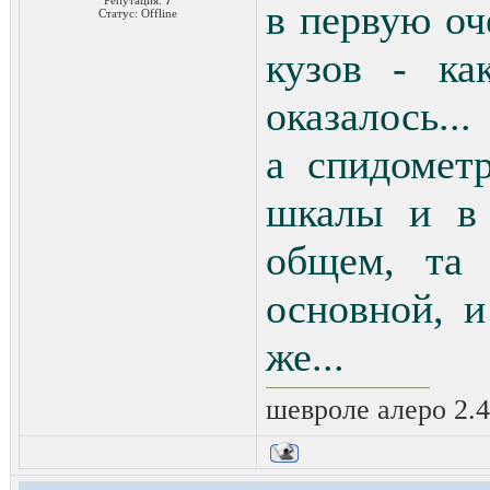
Репутация:
7
в первую оч
Статус:
Offline
кузов - ка
оказалось...
а спидомет
шкалы и в 
общем, та 
основной, 
же...
шевроле алеро 2.4 