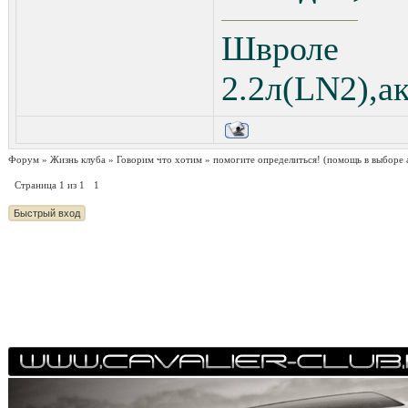
Швроле 
2.2л(LN2),а
Форум
»
Жизнь клуба
»
Говорим что хотим
»
помогите определиться!
(помощь в выборе 
Страница
1
из
1
1