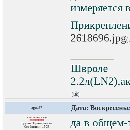
измеряется 
Прикреплен
2618696.jpg
(
Швроле 
2.2л(LN2),а
Дата: Воскресенье,
agua77
Генералиссимус
да в общем-
Группа: Проверенные
Сообщений:
1505