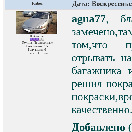
Дата: Воскресенье,
Farben
agua77
, бл
замечено,та
Лейтенант
том,что 
Группа: Проверенные
Сообщений:
55
Репутация:
0
Статус:
Offline
отрывать н
багажника 
решил покра
покраски,вр
качественно
Добавлено
(