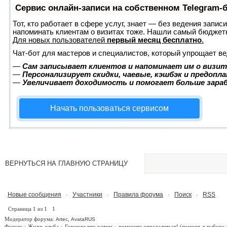
Сервис онлайн-записи на собственном Telegram-
Тот, кто работает в сфере услуг, знает — без ведения запис
напоминать клиентам о визитах тоже. Нашли самый бюджет
Для новых пользователей
первый месяц бесплатно
.
Чат-бот для мастеров и специалистов, который упрощает ве
—
Сам записывает клиентов и напоминает им о визит
—
Персонализирует скидки, чаевые, кэшбэк и предопл
—
Увеличивает доходимость и помогает больше зар
Начать пользоваться сервисом
ВЕРНУТЬСЯ НА ГЛАВНУЮ СТРАНИЦУ
Новые сообщения
Участники
Правила форума
Поиск
RSS
·
·
·
·
Страница
1
из
1
1
Модератор форума:
,
Artec
AvataRUS
Форум
»
Жизнь клуба
»
Говорим что хотим
»
помогите определиться!
(помощь в выборе 