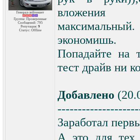
вложения 
Генерал-лейтенант
Группа: Проверенные
максимальн
Сообщений:
795
Репутация:
9
Статус:
Offline
экономишь.
Попадайте на т
тест драйв ни к
Добавлено
(20.
--------------------
Заработал перв
А это для тех 