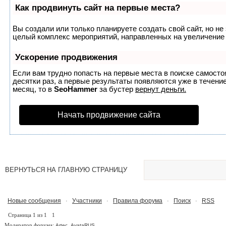
Как продвинуть сайт на первые места?
Вы создали или только планируете создать свой сайт, но не 
целый комплекс мероприятий, направленных на увеличение 
Ускорение продвижения
Если вам трудно попасть на первые места в поиске самост
десятки раз, а первые результаты появляются уже в течение
месяц, то в
SeoHammer
за бустер
вернут деньги.
Начать продвижение сайта
ВЕРНУТЬСЯ НА ГЛАВНУЮ СТРАНИЦУ
Новые сообщения
Участники
Правила форума
Поиск
RSS
·
·
·
·
Страница
1
из
1
1
Модератор форума:
,
Artec
AvataRUS