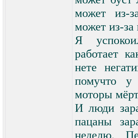
может из-з
может из-за
Я успокои
работает ка
нете негат
помучто у
моторы мёрт
И люди зар
пацаны зар
неделю. П