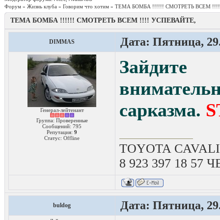
Форум
»
Жизнь клуба
»
Говорим что хотим
»
ТЕМА БОМБА !!!!!! СМОТРЕТЬ ВСЕМ !!!
ТЕМА БОМБА !!!!!! СМОТРЕТЬ ВСЕМ !!!! УСПЕВАЙТЕ,
Дата: Пятница, 29.
DIMMAS
Зайди
внимательн
сарказма.
S
Генерал-лейтенант
Группа: Проверенные
Сообщений:
795
Репутация:
9
Статус:
Offline
TOYOTA CAVALIE
8 923 397 18 57
Дата: Пятница, 29.
buldog