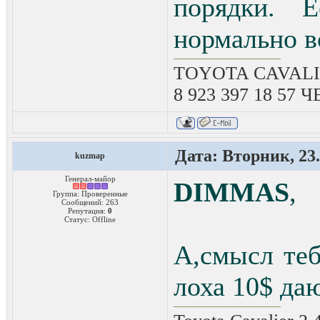
порядки. 
нормально в
TOYOTA CAVALIE
8 923 397 18 57
Дата: Вторник, 23.
kuzmap
Генерал-майор
DIMMAS
,
Группа: Проверенные
Сообщений:
263
Репутация:
0
Статус:
Offline
А,смысл теб
лоха 10$ да