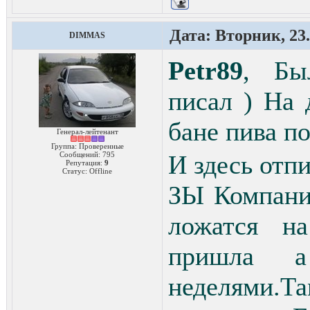
Дата: Вторник, 23.
DIMMAS
Petr89
, Был
писал ) На 
бане пива 
Генерал-лейтенант
Группа: Проверенные
Сообщений:
795
И здесь отп
Репутация:
9
Статус:
Offline
ЗЫ Компани
ложатся на
пришла а
неделями.Та