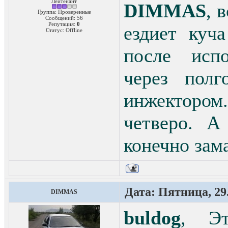
Лейтенант
DIMMAS
, 
Группа: Проверенные
Сообщений:
56
Репутация:
0
ездиет куч
Статус:
Offline
после испо
через полг
инжекторо
четверо. А
конечно зама
Дата: Пятница, 29.
DIMMAS
buldog
, Эт