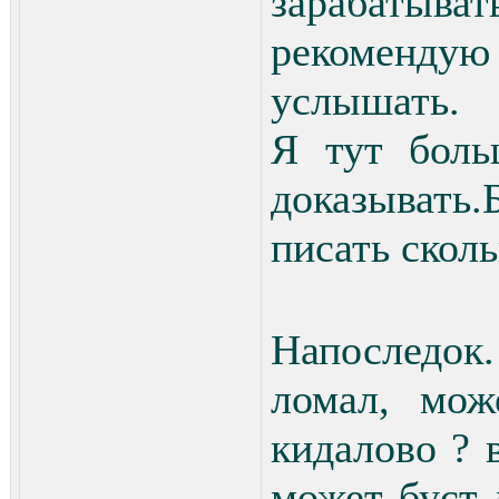
зарабатыва
рекомендую
услышать.
Я тут боль
доказывать.
писать скол
Напоследок
ломал, мож
кидалово ? 
может буст 