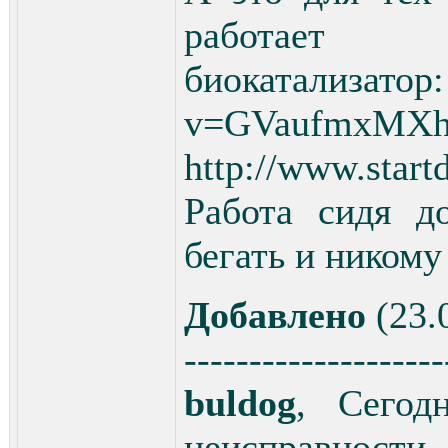
работает
биокатализатор:
v=GVaufmxMX
http://www.start
Работа сидя д
бегать и никому
Добавлено
(23.
--------------------
buldog
, Сегодн
неисправности