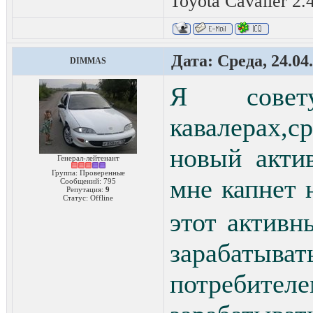
Toyota Cavalier 2
Дата: Среда, 24.04
DIMMAS
Я совет
кавалерах,с
новый акти
Генерал-лейтенант
Группа: Проверенные
мне капнет
Сообщений:
795
Репутация:
9
Статус:
Offline
этот активн
зарабаты
потребите