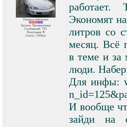
работает.
Экономят на
Генерал-лейтенант
Группа: Проверенные
литров со с
Сообщений:
795
Репутация:
9
Статус:
Offline
месяц. Всё 
в теме и за
люди. Набер
Для инфы: w
n_id=125&p
И вообще чт
зайди на 