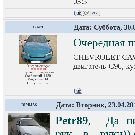
03:51
Дата: Суббота, 30.
Petr89
Очередная п
CHEVROLET-CAVAL
двигатель-C96, ку
Генералиссимус
Группа: Проверенные
Сообщений:
1430
Репутация:
14
Статус:
Offline
Дата: Вторник, 23.04.20
DIMMAS
Petr89
, Да пир
рук в руки)),