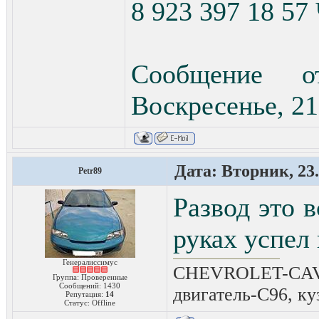
8 923 397 18 
Сообщение о
Воскресенье, 21
Дата: Вторник, 23.
Petr89
Развод это в
руках успел
Генералиссимус
CHEVROLET-CAVAL
Группа: Проверенные
Сообщений:
1430
двигатель-C96, ку
Репутация:
14
Статус:
Offline