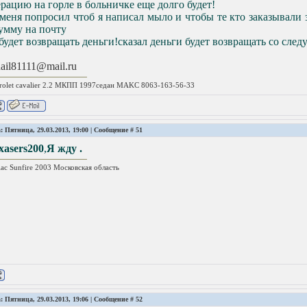
рацию на горле в больничке еще долго будет!
меня попросил чтоб я написал мыло и чтобы те кто заказывали
сумму на почту
будет возвращать деньги!сказал деньги будет возвращать со сле
ail81111@mail.ru
rolet cavalier 2.2 МКПП 1997седан MAKC 8063-163-56-33
: Пятница, 29.03.2013, 19:00 | Сообщение #
51
xasers200
,
Я жду .
iac Sunfire 2003 Московская область
: Пятница, 29.03.2013, 19:06 | Сообщение #
52