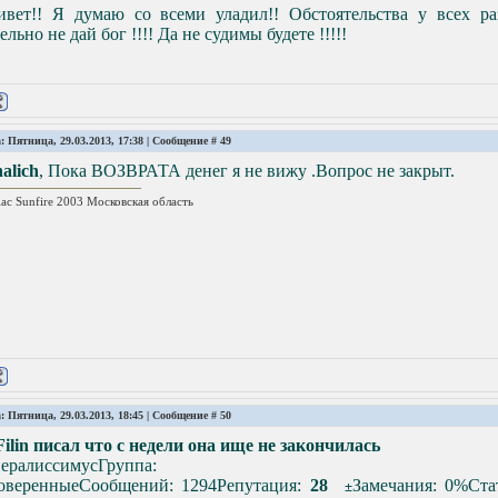
ивет!! Я думаю со всеми уладил!! Обстоятельства у всех ра
ельно не дай бог !!!! Да не судимы будете !!!!!
: Пятница, 29.03.2013, 17:38 | Сообщение #
49
alich
, Пока ВОЗВРАТА денег я не вижу .Вопрос не закрыт.
iac Sunfire 2003 Московская область
: Пятница, 29.03.2013, 18:45 | Сообщение #
50
ilin писал что с недели она ище не закончилась
нералиссимус
Группа:
оверенныеСообщений: 1294Репутация:
28
Замечания: 0%Стат
±