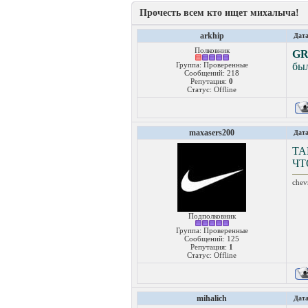
Прочесть всем кто ищет михалыча!
arkhip
Дата
Полковник
GR
Группа: Проверенные
был
Сообщений:
218
Репутация:
0
Статус:
Offline
maxasers200
Дата
ТА
ЧТ
chev
Подполковник
Группа: Проверенные
Сообщений:
125
Репутация:
1
Статус:
Offline
mihalich
Дата