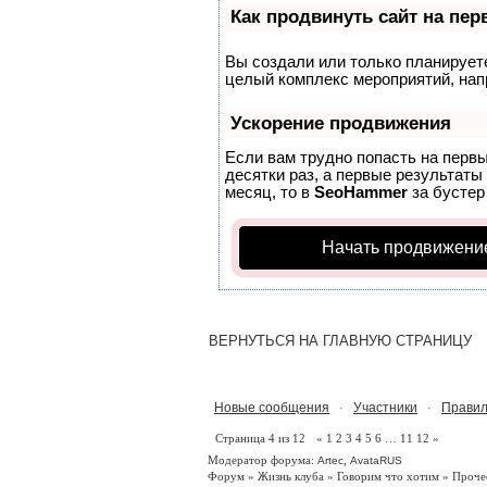
Как продвинуть сайт на пе
Вы создали или только планируете 
целый комплекс мероприятий, нап
Ускорение продвижения
Если вам трудно попасть на перв
десятки раз, а первые результаты
месяц, то в
SeoHammer
за бусте
Начать продвижени
ВЕРНУТЬСЯ НА ГЛАВНУЮ СТРАНИЦУ
Новые сообщения
Участники
Правил
·
·
Страница
4
из
12
«
1
2
3
4
5
6
…
11
12
»
Модератор форума:
,
Artec
AvataRUS
Форум
»
Жизнь клуба
»
Говорим что хотим
»
Проче