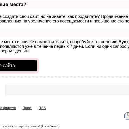
рвые места?
создать свой сайт, но не знаете, как продвигать? Продвижение 
равленных на увеличение его посещаемости и повышение его по
ые места в поиске самостоятельно, попробуйте технологию
Буст
 появляются уже в течение первых 7 дней. Если ни один запрос у
р
вернут деньги.
е сайта
а форума
Поиск
RSS
·
·
сть всем кто ищет михалыча!
(Он заболел!)