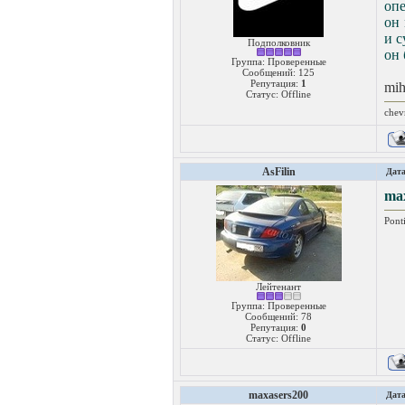
опе
он 
и 
Подполковник
он 
Группа: Проверенные
Сообщений:
125
Репутация:
1
mih
Статус:
Offline
chev
AsFilin
Дата
ma
Pont
Лейтенант
Группа: Проверенные
Сообщений:
78
Репутация:
0
Статус:
Offline
maxasers200
Дата