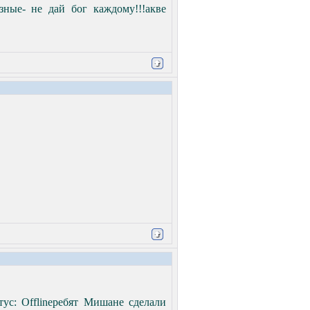
зные- не дай бог каждому!!!акве
ус: Offline
ребят Мишане сделали