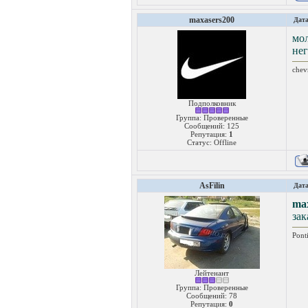
maxasers200
Дата
мол
нег
chev
Подполковник
Группа: Проверенные
Сообщений:
125
Репутация:
1
Статус:
Offline
AsFilin
Дата
ma
зак
Pont
Лейтенант
Группа: Проверенные
Сообщений:
78
Репутация:
0