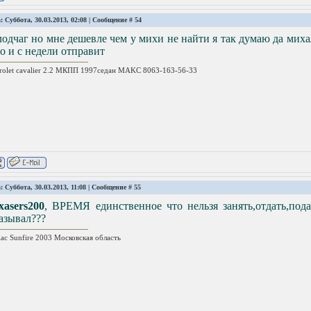
: Суббота, 30.03.2013, 02:08 | Сообщение #
54
одчаг но мне дешевле чем у михи не найти я так думаю да мих
о и с недели отправит
rolet cavalier 2.2 МКПП 1997седан MAKC 8063-163-56-33
: Суббота, 30.03.2013, 11:08 | Сообщение #
55
xasers200
, ВРЕМЯ единственное что нельзя занять,отдать,пода
азывал???
iac Sunfire 2003 Московская область