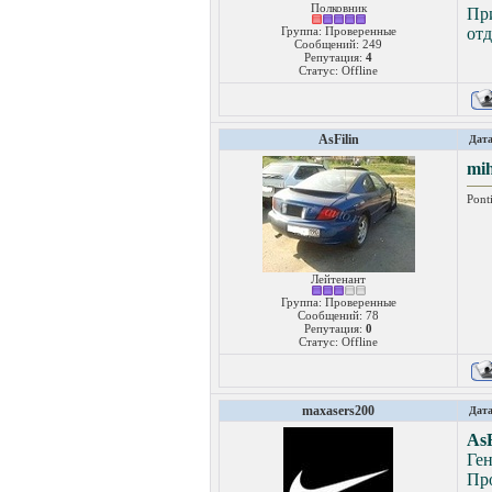
Полковник
Пр
Группа: Проверенные
отд
Сообщений:
249
Репутация:
4
Статус:
Offline
AsFilin
Дата
mih
Pont
Лейтенант
Группа: Проверенные
Сообщений:
78
Репутация:
0
Статус:
Offline
maxasers200
Дата
AsF
Ге
Пр