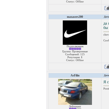
Статус:
Offline
maxasers200
Дата
да 
бы
chev
Сооб
Подполковник
Группа: Проверенные
Сообщений:
125
Репутация:
1
Статус:
Offline
AsFilin
Дата
Я с
Pont
Лейтенант