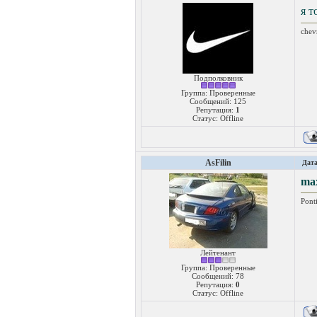
я т
chev
Подполковник
Группа: Проверенные
Сообщений:
125
Репутация:
1
Статус:
Offline
AsFilin
Дата
ma
Pont
Лейтенант
Группа: Проверенные
Сообщений:
78
Репутация:
0
Статус:
Offline