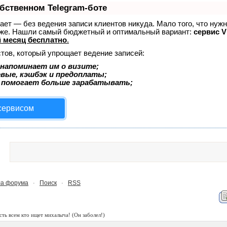
обственном Telegram-боте
знает — без ведения записи клиентов никуда. Мало того, что нуж
тоже. Нашли самый бюджетный и оптимальный вариант:
сервис Vi
 месяц бесплатно
.
тов, который упрощает ведение записей:
напоминает им о визите;
евые, кэшбэк и предоплаты;
 помогает больше зарабатывать;
 сервисом
а форума
Поиск
RSS
·
·
сть всем кто ищет михалыча!
(Он заболел!)