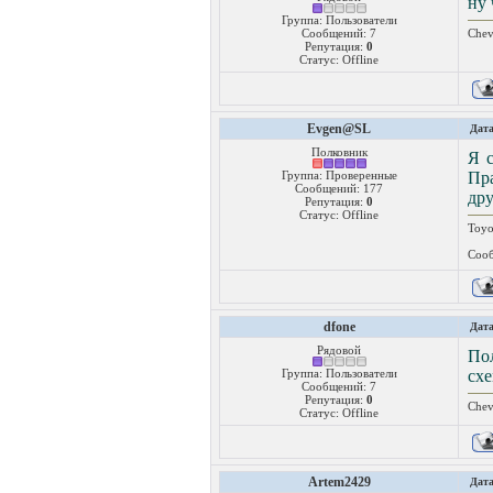
ну 
Группа: Пользователи
Сообщений:
7
Chev
Репутация:
0
Статус:
Offline
Evgen@SL
Дата
Полковник
Я с
Группа: Проверенные
Пра
Сообщений:
177
дру
Репутация:
0
Статус:
Offline
Toyo
Сооб
dfone
Дата
Рядовой
По
Группа: Пользователи
сх
Сообщений:
7
Репутация:
0
Chev
Статус:
Offline
Artem2429
Дата