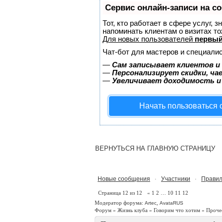
Сервис онлайн-записи на с
Тот, кто работает в сфере услуг, 
напоминать клиентам о визитах 
Для новых пользователей
первый
Чат-бот для мастеров и специалис
—
Сам записывает клиентов и 
—
Персонализирует скидки, ча
—
Увеличивает доходимость и
Начать пользоваться
ВЕРНУТЬСЯ НА ГЛАВНУЮ СТРАНИЦУ
Новые сообщения
Участники
Правил
·
·
Страница
12
из
12
«
1
2
…
10
11
12
Модератор форума:
,
Artec
AvataRUS
Форум
»
Жизнь клуба
»
Говорим что хотим
»
Проче