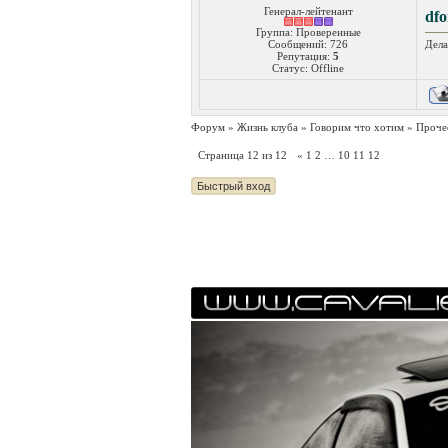
Генерал-лейтенант
dfo
Группа: Проверенные
Сообщений:
726
Дела
Репутация:
5
Статус:
Offline
Форум
»
Жизнь клуба
»
Говорим что хотим
»
Проче
Страница
12
из
12
«
1
2
…
10
11
12