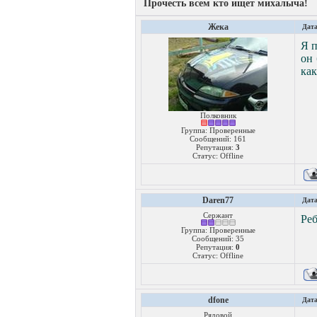
Прочесть всем кто ищет михалыча!
Жека
Дата
Я п
он 
как
Полковник
Группа: Проверенные
Сообщений:
161
Репутация:
3
Статус:
Offline
Daren77
Дата
Сержант
Реб
Группа: Проверенные
Сообщений:
35
Репутация:
0
Статус:
Offline
dfone
Дата
Рядовой