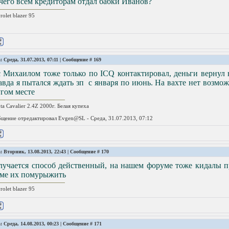
чего всем кредиторам отдал бабки Иванов?
rolet blazer 95
: Среда, 31.07.2013, 07:11 | Сообщение #
169
 Михаилом тоже только по ICQ контактировал, деньги вернул в
вда я пытался ждать зп с января по июнь. На вахте нет возможн
гом месте
ta Cavalier 2.4Z 2000г. Белая купеха
щение отредактировал
Evgen@SL
-
Среда, 31.07.2013, 07:12
: Вторник, 13.08.2013, 22:43 | Сообщение #
170
лучается способ действенный, на нашем форуме тоже кидалы п
еме их помурыжить
rolet blazer 95
: Среда, 14.08.2013, 00:23 | Сообщение #
171