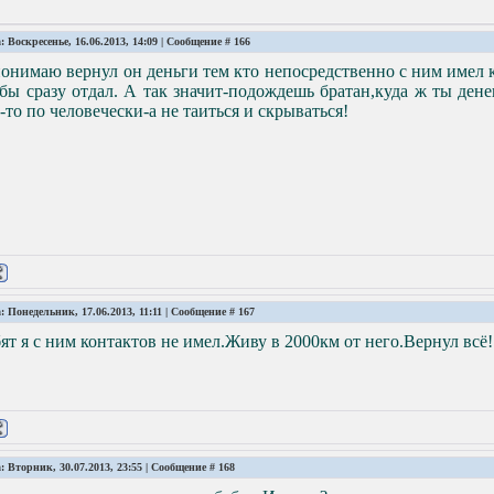
: Воскресенье, 16.06.2013, 14:09 | Сообщение #
166
онимаю вернул он деньги тем кто непосредственно с ним имел к
бы сразу отдал. А так значит-подождешь братан,куда ж ты ден
-то по человечески-а не таиться и скрываться!
: Понедельник, 17.06.2013, 11:11 | Сообщение #
167
ят я с ним контактов не имел.Живу в 2000км от него.Вернул всё!
: Вторник, 30.07.2013, 23:55 | Сообщение #
168