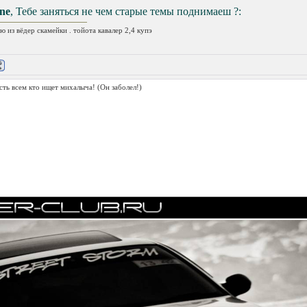
ne
, Тебе заняться не чем старые темы поднимаеш ?:
ю из вёдер скамейки . тойота кавалер 2,4 купэ
сть всем кто ищет михалыча!
(Он заболел!)