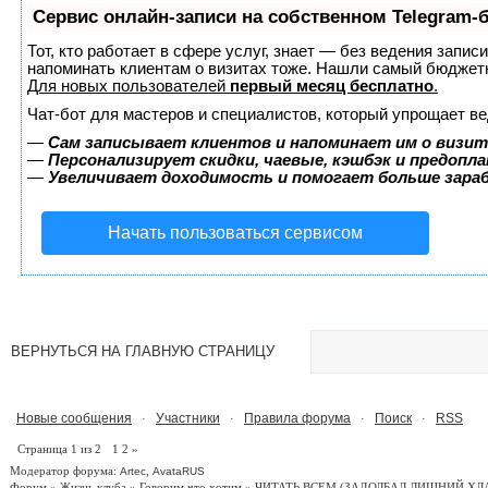
Сервис онлайн-записи на собственном Telegram-
Тот, кто работает в сфере услуг, знает — без ведения запис
напоминать клиентам о визитах тоже. Нашли самый бюджет
Для новых пользователей
первый месяц бесплатно
.
Чат-бот для мастеров и специалистов, который упрощает ве
—
Сам записывает клиентов и напоминает им о визит
—
Персонализирует скидки, чаевые, кэшбэк и предопл
—
Увеличивает доходимость и помогает больше зар
Начать пользоваться сервисом
ВЕРНУТЬСЯ НА ГЛАВНУЮ СТРАНИЦУ
Новые сообщения
Участники
Правила форума
Поиск
RSS
·
·
·
·
Страница
1
из
2
1
2
»
Модератор форума:
,
Artec
AvataRUS
Форум
»
Жизнь клуба
»
Говорим что хотим
»
ЧИТАТЬ ВСЕМ
(ЗАДОЛБАЛ ЛИШНИЙ ХЛ