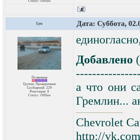
Статус:
Offline
Дата: Суббота, 02.
Lyu
единогласно
Добавлено
(
---------------
Полковник
а что они с
Группа: Проверенные
Сообщений:
229
Репутация:
1
Статус:
Offline
Гремлин... ак
Chevrolet Cav
http://vk.co