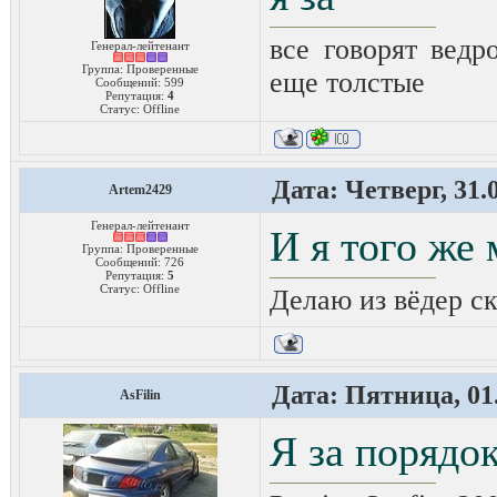
все говорят ведро
Генерал-лейтенант
Группа: Проверенные
еще толстые
Сообщений:
599
Репутация:
4
Статус:
Offline
Дата: Четверг, 31.
Artem2429
Генерал-лейтенант
И я того же
Группа: Проверенные
Сообщений:
726
Репутация:
5
Статус:
Offline
Делаю из вёдер ск
Дата: Пятница, 01.
AsFilin
Я за порядо