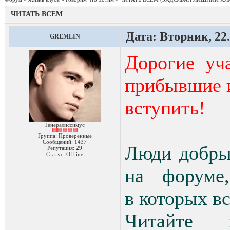
ЧИТАТЬ ВСЕМ
Дата: Вторник, 22.
GREMLIN
Дорогие уч
прибывшие 
вступить!
Генералиссимус
Группа: Проверенные
Сообщений:
1437
Люди добры
Репутация:
29
Статус:
Offline
на форуме,
в которых в
Читайте 