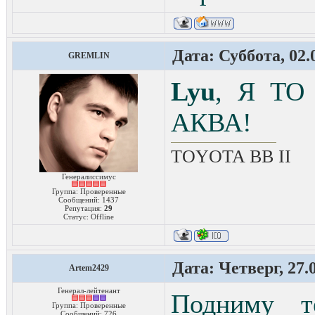
Дата: Суббота, 02.
GREMLIN
Lyu
, Я Т
АКВА!
TOYOTA ВВ II
Генералиссимус
Группа: Проверенные
Сообщений:
1437
Репутация:
29
Статус:
Offline
Дата: Четверг, 27.
Artem2429
Генерал-лейтенант
Подниму т
Группа: Проверенные
Сообщений:
726