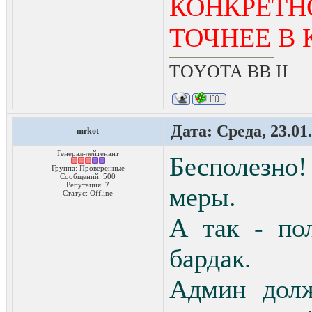
КОНКРЕТ
ТОЧНЕЕ В 
TOYOTA ВВ II
Дата: Среда, 23.01
mrkot
Генерал-лейтенант
Бесполезно
Группа: Проверенные
Сообщений:
500
Репутация:
7
меры.
Статус:
Offline
А так - по
бардак.
Админ долж