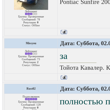
Pontiac Sunfire 2
Лейтенант
Группа: Проверенные
Сообщений:
78
Репутация:
0
Статус:
Offline
Дата: Суббота, 02.
Missyou
Лейтенант
за
Группа: Проверенные
Сообщений:
73
Репутация:
2
Статус:
Offline
Тойота Кавалер. К
Дата: Суббота, 02.
Rust02
Подполковник
полностью 
Группа: Проверенные
Сообщений:
128
Репутация:
0