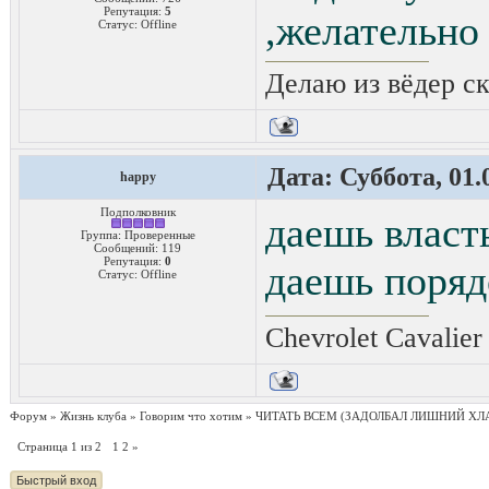
Репутация:
5
,желательно 
Статус:
Offline
Делаю из вёдер ск
Дата: Суббота, 01.
happy
Подполковник
даешь власть
Группа: Проверенные
Сообщений:
119
Репутация:
0
даешь поряд
Статус:
Offline
Chevrolet Cavalie
Форум
»
Жизнь клуба
»
Говорим что хотим
»
ЧИТАТЬ ВСЕМ
(ЗАДОЛБАЛ ЛИШНИЙ ХЛ
Страница
1
из
2
1
2
»