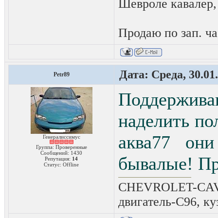
Шевроле кавалер,
Продаю по зап. ча
Дата: Среда, 30.01
Petr89
Поддержив
наделить по
аква77 он
Генералиссимус
Группа: Проверенные
Сообщений:
1430
бывалые! Пр
Репутация:
14
Статус:
Offline
CHEVROLET-CAVAL
двигатель-C96, ку