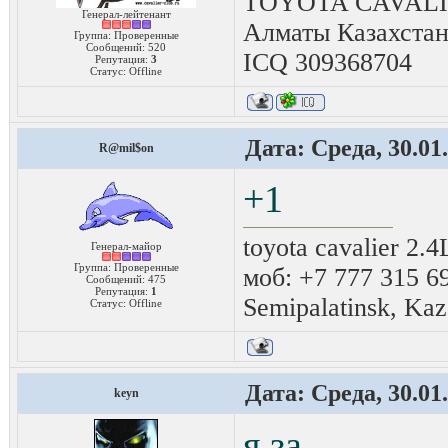
TOYOTA CAVALIER
Генерал-лейтенант
Алматы Казахста
Группа: Проверенные
Сообщений:
520
ICQ 309368704
Репутация:
3
Статус:
Offline
Дата: Среда, 30.01
R@mil$on
+1
toyota cavalier 2.
Генерал-майор
Группа: Проверенные
моб: +7 777 315 6
Сообщений:
475
Репутация:
1
Semipalatinsk, Kaz
Статус:
Offline
Дата: Среда, 30.01
keyn
я за