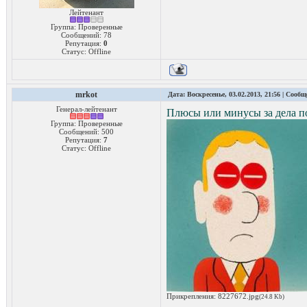
Лейтенант
Группа: Проверенные
Сообщений:
78
Репутация:
0
Статус:
Offline
mrkot
Дата: Воскресенье, 03.02.2013, 21:56 | Сооб
Генерал-лейтенант
Плюсы или минусы за дела п
Группа: Проверенные
Сообщений:
500
Репутация:
7
Статус:
Offline
Прикрепления:
8227672.jpg
(24.8 Kb)