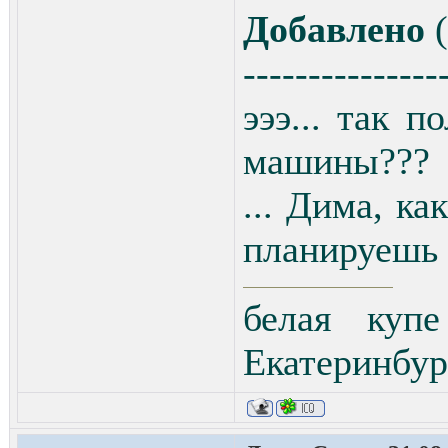
Добавлено
(
---------------
эээ... так 
машины???
... Дима, ка
планируешь 
белая купе
Екатеринбу