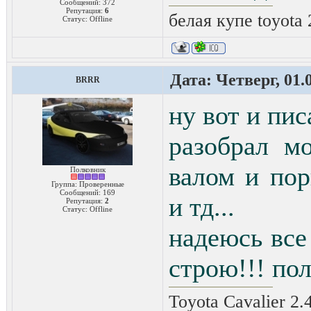
Сообщений:
372
Репутация:
6
белая купе toyota
Статус:
Offline
Дата: Четверг, 01.
BRRR
ну вот и пис
разобрал м
валом и по
Полковник
Группа: Проверенные
Сообщений:
169
и тд...
Репутация:
2
Статус:
Offline
надеюсь все
строю!!! по
Toyota Cavalier 2.