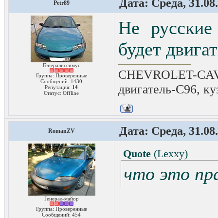
Дата: Среда, 31.08
Petr89
Не русские
будет двига
Генералиссимус
CHEVROLET-CAVAL
Группа: Проверенные
Сообщений:
1430
двигатель-C96, ку
Репутация:
14
Статус:
Offline
Дата: Среда, 31.08
RomanZV
Quote
(
Lexxy
)
что это пр
Генерал-майор
Группа: Проверенные
Сообщений:
454