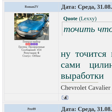
Дата: Среда, 31.08
RomanZV
Quote
(
Lexxy
)
точить чт
Генерал-майор
Группа: Проверенные
Сообщений:
454
ну точится
Репутация:
6
Статус:
Offline
сами цили
выработки
Chevrolet Cavalie
Дата: Среда, 31.08
Petr89