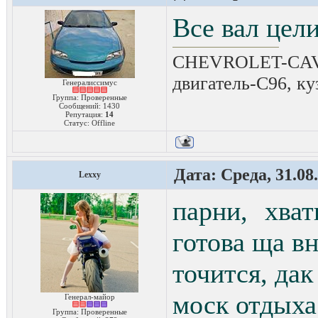
Все вал цели
CHEVROLET-CAVAL
двигатель-C96, ку
Генералиссимус
Группа: Проверенные
Сообщений:
1430
Репутация:
14
Статус:
Offline
Дата: Среда, 31.08
Lexxy
парни, хват
готова ща вн
точится, дак 
моск отдыха 
Генерал-майор
Группа: Проверенные