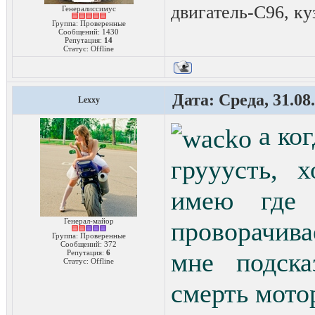
двигатель-C96, ку
Генералиссимус
Группа: Проверенные
Сообщений:
1430
Репутация:
14
Статус:
Offline
Дата: Среда, 31.08
Lexxy
а ког
грууусть, 
имею где
Генерал-майор
проворачива
Группа: Проверенные
Сообщений:
372
мне подска
Репутация:
6
Статус:
Offline
смерть мотор