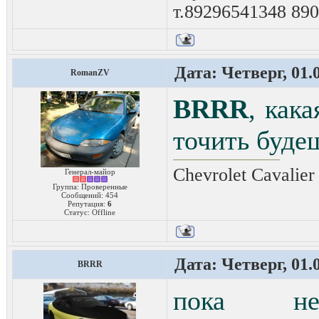
т.89296541348 89
Дата: Четверг, 01.
RomanZV
BRRR
, как
точить буде
Chevrolet Cavalie
Генерал-майор
Группа: Проверенные
Сообщений:
454
Репутация:
6
Статус:
Offline
Дата: Четверг, 01.
BRRR
пока не