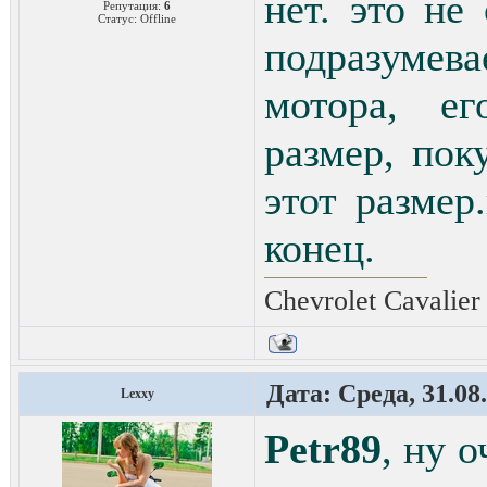
нет. это не
Репутация:
6
Статус:
Offline
подразумева
мотора, е
размер, по
этот размер
конец.
Chevrolet Cavalie
Дата: Среда, 31.08
Lexxy
Petr89
, ну 