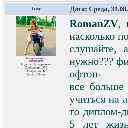
Дата: Среда, 31.08
Lexxy
RomanZV
,
насколько п
слушайте, 
нужно??? фиг
Генерал-майор
Группа: Проверенные
Сообщений:
372
офтоп-
Репутация:
6
Статус:
Offline
все больше
учиться на а
то диплом-д
5 лет жиз