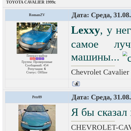
TOYOTA CAVALIER 1999г.
Дата: Среда, 31.08
RomanZV
Lexxy
, у н
самое лу
машины...
Генерал-майор
Группа: Проверенные
Сообщений:
454
Репутация:
6
Chevrolet Cavalie
Статус:
Offline
Дата: Среда, 31.08
Petr89
Я бы сказал
CHEVROLET-CAVAL