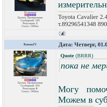
измерительн
Полковник
Toyota Cavalier 2.
Группа: Проверенные
Сообщений:
169
т.89296541348 89
Репутация:
2
Статус:
Offline
Дата: Четверг, 01.
RomanZV
Quote
(
BRRR
)
пока не мер
Генерал-майор
Группа: Проверенные
Сообщений:
454
Могу помоч
Репутация:
6
Статус:
Offline
Можем в суб