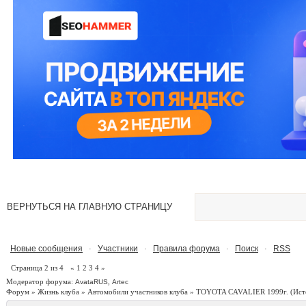
ВЕРНУТЬСЯ НА ГЛАВНУЮ СТРАНИЦУ
Новые сообщения
Участники
Правила форума
Поиск
RSS
·
·
·
·
Страница
2
из
4
«
1
2
3
4
»
Модератор форума:
,
AvataRUS
Artec
Форум
»
Жизнь клуба
»
Автомобили участников клуба
»
TOYOTA CAVALIER 1999г.
(Ист