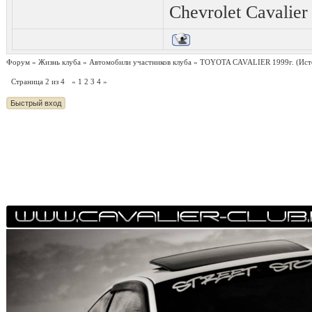
Chevrolet Cavalie
Форум
»
Жизнь клуба
»
Автомобили участников клуба
»
TOYOTA CAVALIER 1999г.
(Ист
Страница
2
из
4
«
1
2
3
4
»