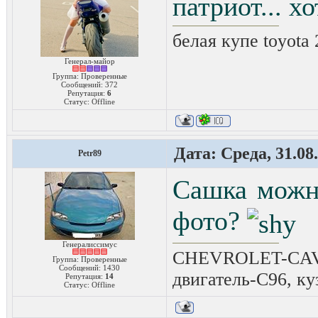
патриот... хо
белая купе toyota
Генерал-майор
Группа: Проверенные
Сообщений:
372
Репутация:
6
Статус:
Offline
Дата: Среда, 31.08
Petr89
Сашка можно
фото?
Генералиссимус
CHEVROLET-CAVAL
Группа: Проверенные
Сообщений:
1430
двигатель-C96, ку
Репутация:
14
Статус:
Offline