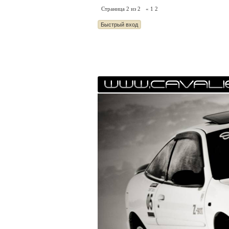
Страница
2
из
2
«
1
2