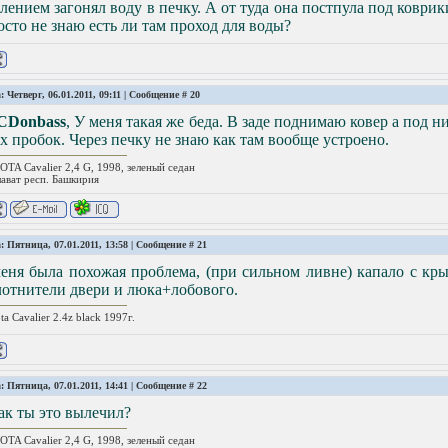
лением загонял воду в печку. А от туда она постпула под коври
сто не знаю есть ли там проход для воды?
: Четверг, 06.01.2011, 09:11 | Сообщение #
20
CDonbass
, У меня такая же беда. В заде поднимаю ковер а под 
х пробок. Через печку не знаю как там вообще устроено.
TA Cavalier 2,4 G, 1998, зеленый седан
лават респ. Башкирия
: Пятница, 07.01.2011, 13:58 | Сообщение #
21
еня была похожая проблема, (при сильном ливне) капало с кр
лотнители двери и люка+лобового.
ta Cavalier 2.4z black 1997г.
: Пятница, 07.01.2011, 14:41 | Сообщение #
22
ак ты это вылечил?
TA Cavalier 2,4 G, 1998, зеленый седан