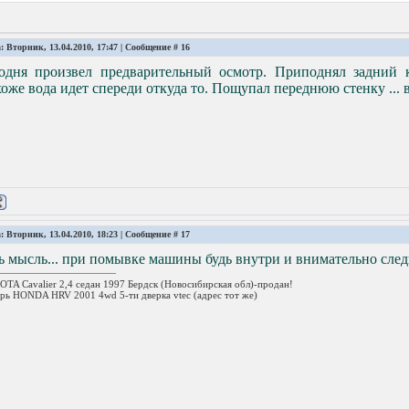
: Вторник, 13.04.2010, 17:47 | Сообщение #
16
годня произвел предварительный осмотр. Приподнял задний 
оже вода идет спереди откуда то. Пощупал переднюю стенку ... в
: Вторник, 13.04.2010, 18:23 | Сообщение #
17
ь мысль... при помывке машины будь внутри и внимательно сле
TA Cavalier 2,4 седан 1997 Бердск (Новосибирская обл)-продан!
рь HONDA HRV 2001 4wd 5-ти дверка vtec (адрес тот же)