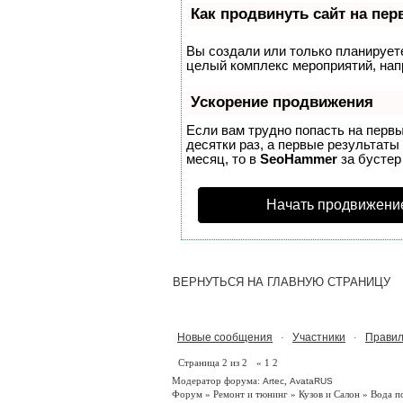
Как продвинуть сайт на пе
Вы создали или только планируете 
целый комплекс мероприятий, нап
Ускорение продвижения
Если вам трудно попасть на перв
десятки раз, а первые результаты
месяц, то в
SeoHammer
за бусте
Начать продвижени
ВЕРНУТЬСЯ НА ГЛАВНУЮ СТРАНИЦУ
Новые сообщения
Участники
Правил
·
·
Страница
2
из
2
«
1
2
Модератор форума:
,
Artec
AvataRUS
Форум
»
Ремонт и тюнинг
»
Кузов и Салон
»
Вода п