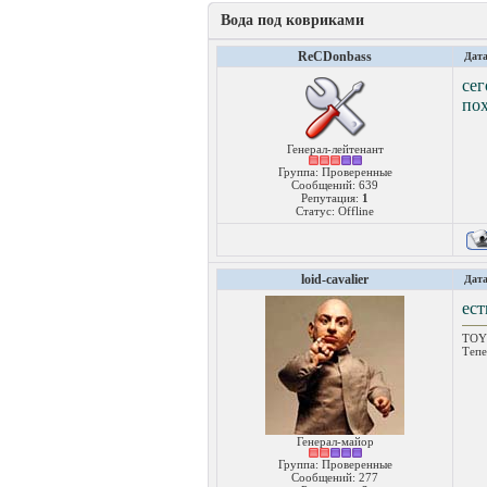
Вода под ковриками
ReCDonbass
Дата
се
пох
Генерал-лейтенант
Группа: Проверенные
Сообщений:
639
Репутация:
1
Статус:
Offline
loid-cavalier
Дата
ест
TOYO
Тепе
Генерал-майор
Группа: Проверенные
Сообщений:
277