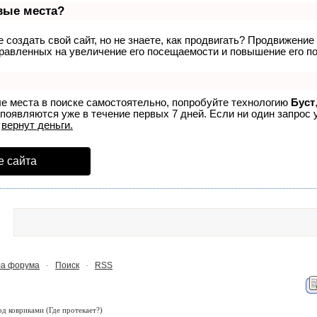
рвые места?
создать свой сайт, но не знаете, как продвигать? Продвижение 
равленных на увеличение его посещаемости и повышение его по
ые места в поиске самостоятельно, попробуйте технологию
Буст
 появляются уже в течение первых 7 дней. Если ни один запрос у
р
вернут деньги.
е сайта
а форума
Поиск
RSS
·
·
од ковриками
(Где протекает?)