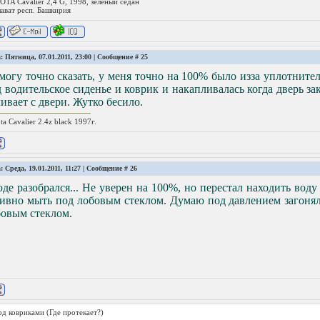
TA Cavalier 2,4 G, 1998, зеленый седан
лават респ. Башкирия
: Пятница, 07.01.2011, 23:00 | Сообщение #
25
могу точно сказать, у меня точно на 100% было изза уплотните
 водительское сиденье и коврик и накапливалась когда дверь за
ивает с двери. Жутко бесило.
ta Cavalier 2.4z black 1997г.
: Среда, 19.01.2011, 11:27 | Сообщение #
26
де разобрался... Не уверен на 100%, но перестал находить воду
ивно мыть под лобовым стеклом. Думаю под давлением загонял 
бовым стеклом.
од ковриками
(Где протекает?)