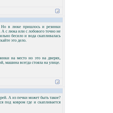
. Но в люке пришлось и резинки
. А с люка или с лобового точно не
ильно бесило и вода скапливалась
кайте это дело.
зинки на место но это на дверях,
й, машина всегда стояла на улице.
ерей. А из печки может быть такое?
ся под ковром где и скапливается