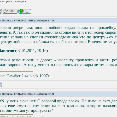
лават респ. Башкирия
: Пятница, 07.01.2011, 19:16 | Сообщение #
23
оклеил двери сам, люк и лобовое отдал челам на проклейку
енять. А так текло оч сильно по стойке вниз и итог ковер сырой
снил капала на кнопки стеклоподъемника что по центру - оч с
центру лобового аж обивка сырая была потолка. Вопчем не запус
бавлено
(07.01.2011, 19:16)
-----------------------------------------
стрый ремонт если в дороге - изоленту проклеять и вжать ре
жит хорошо. А так у меня это появилось из-за жары летом сильно
ota Cavalier 2.4z black 1997г.
: Пятница, 07.01.2011, 22:27 | Сообщение #
24
oN
, у меня люка нет. С лобовой вроде все ок. Не знаю на счет дв
еня еще смутное сомнения на счет клапанов, которые находят
га, они же могут пропускать?