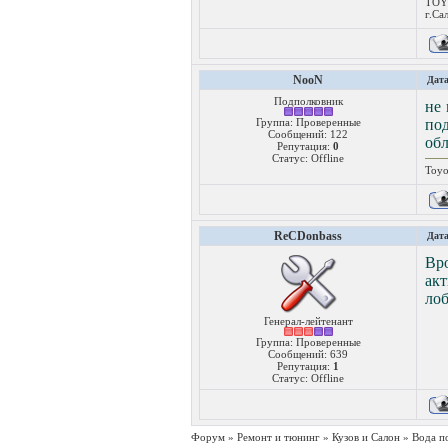
TOYO
г.Са
NooN
Дата
Подполковник
не 
Группа: Проверенные
под
Сообщений:
122
обл
Репутация:
0
Статус:
Offline
Toyo
ReCDonbass
Дата
Вро
акт
ло
Генерал-лейтенант
Группа: Проверенные
Сообщений:
639
Репутация:
1
Статус:
Offline
Форум
»
Ремонт и тюнинг
»
Кузов и Салон
»
Вода п