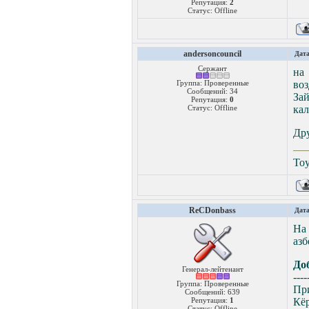
Репутация:
2
Статус:
Offline
andersoncouncil
Дата
Сержант
на
Группа: Проверенные
воз
Сообщений:
34
Зай
Репутация:
0
Статус:
Offline
кал
Дру
Toy
ReCDonbass
Дата
На 
азб
До
Генерал-лейтенант
----
Группа: Проверенные
Пр
Сообщений:
639
Репутация:
1
Кёр
Статус:
Offline