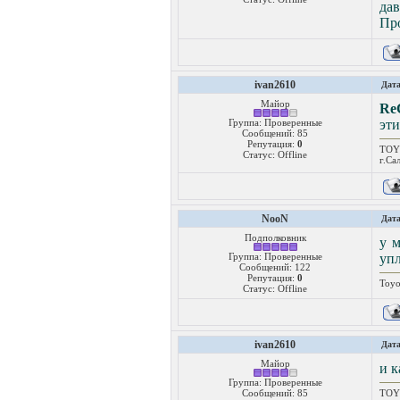
дав
Про
ivan2610
Дата
Майор
Re
Группа: Проверенные
эти
Сообщений:
85
Репутация:
0
TOYO
Статус:
Offline
г.Са
NooN
Дата
Подполковник
у м
Группа: Проверенные
уп
Сообщений:
122
Репутация:
0
Toyo
Статус:
Offline
ivan2610
Дата
Майор
и к
Группа: Проверенные
Сообщений:
85
TOYO