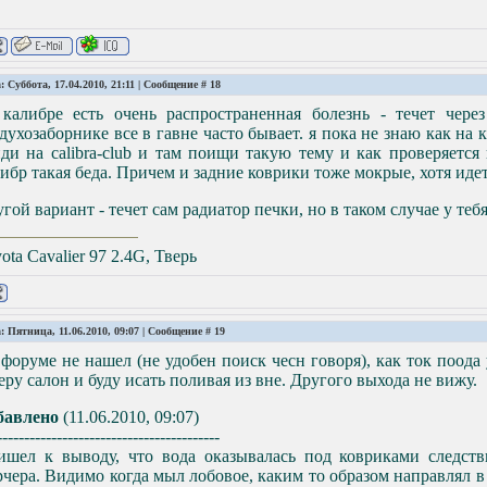
: Суббота, 17.04.2010, 21:11 | Сообщение #
18
 калибре есть очень распространенная болезнь - течет чер
духозаборнике все в гавне часто бывает. я пока не знаю как на к
ди на calibra-club и там поищи такую тему и как проверяется
ибр такая беда. Причем и задние коврики тоже мокрые, хотя идет
гой вариант - течет сам радиатор печки, но в таком случае у те
ota Cavalier 97 2.4G, Тверь
: Пятница, 11.06.2010, 09:07 | Сообщение #
19
форуме не нашел (не удобен поиск чесн говоря), как ток поода 
еру салон и буду исать поливая из вне. Другого выхода не вижу.
бавлено
(11.06.2010, 09:07)
-----------------------------------------
ишел к выводу, что вода оказывалась под ковриками след
чера. Видимо когда мыл лобовое, каким то образом направлял в