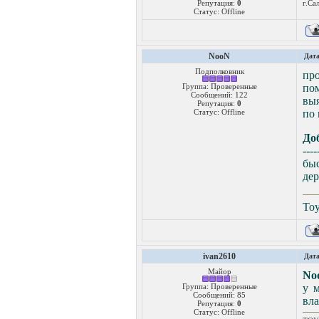
Репутация:
0
г.Са
Статус:
Offline
NooN
Дата
Подполковник
пр
Группа: Проверенные
пом
Сообщений:
122
выя
Репутация:
0
Статус:
Offline
по 
До
----
бы
дер
Toy
ivan2610
Дата
Майор
No
Группа: Проверенные
у м
Сообщений:
85
вла
Репутация:
0
Статус:
Offline