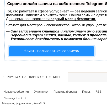
Сервис онлайн-записи на собственном Telegram-
Тот, кто работает в сфере услуг, знает — без ведения запис
напоминать клиентам о визитах тоже. Нашли самый бюджет
Для новых пользователей
первый месяц бесплатно
.
Чат-бот для мастеров и специалистов, который упрощает ве
—
Сам записывает клиентов и напоминает им о визит
—
Персонализирует скидки, чаевые, кэшбэк и предопл
—
Увеличивает доходимость и помогает больше зар
Начать пользоваться сервисом
ВЕРНУТЬСЯ НА ГЛАВНУЮ СТРАНИЦУ
Новые сообщения
Участники
Правила форума
Поиск
RSS
·
·
·
·
Страница
1
из
1
1
Модератор форума:
,
Artec
AvataRUS