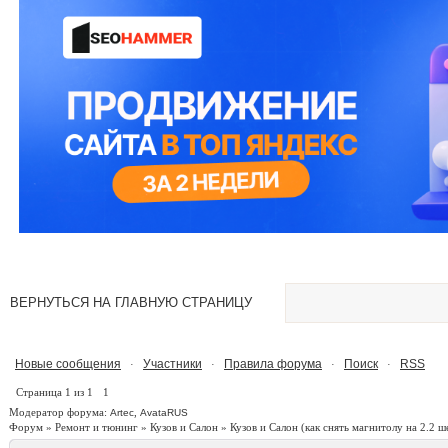
ВЕРНУТЬСЯ НА ГЛАВНУЮ СТРАНИЦУ
Новые сообщения
Участники
Правила форума
Поиск
RSS
·
·
·
·
Страница
1
из
1
1
Модератор форума:
,
Artec
AvataRUS
Форум
»
Ремонт и тюнинг
»
Кузов и Салон
»
Кузов и Салон
(как снять магнитолу на 2.2 ш