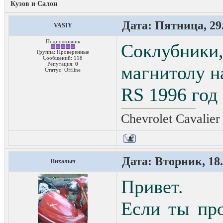
Кузов и Салон
Дата: Пятница, 29.
VASIY
Подполковник
Соклубник
Группа: Проверенные
Сообщений:
118
Репутация:
0
магнитолу на
Статус:
Offline
RS 1996 год
Chevrolet Cavalier
Дата: Вторник, 18.
Пихалыч
Привет.
Если ты про