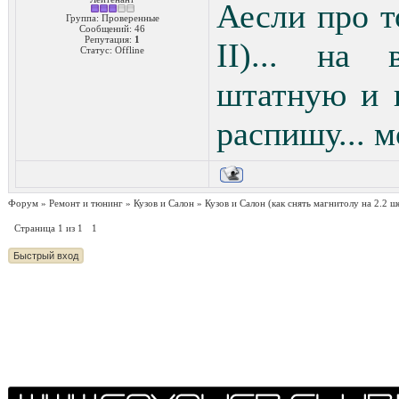
Аесли про т
Группа: Проверенные
Сообщений:
46
Репутация:
1
II)... на
Статус:
Offline
штатную и к
распишу... м
Форум
»
Ремонт и тюнинг
»
Кузов и Салон
»
Кузов и Салон
(как снять магнитолу на 2.2 ш
Страница
1
из
1
1