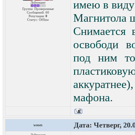
имею в виду
Лейтенант
Группа: Проверенные
Сообщений:
60
Магнитола ш
Репутация:
0
Статус:
Offline
Снимается в
освободи в
под ним то
пластиков
аккуратнее
мафона.
Дата: Четверг, 20.
woses
Лейтенант