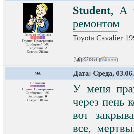
Student
, А 
ремонтом
Генерал-лейтенант
Toyota Cavalier 1
Группа: Проверенные
Сообщений:
503
Репутация:
2
Статус:
Offline
Дата: Среда, 03.06
Mik
Полковник
У меня пра
Группа: Проверенные
Сообщений:
190
Репутация:
0
через пень 
Статус:
Offline
вот закрыв
все, мертв