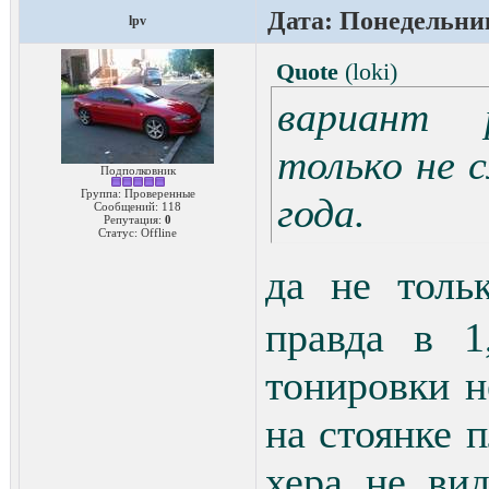
Дата: Понедельник
lpv
Quote
(
loki
)
вариант р
только не с
Подполковник
Группа: Проверенные
года.
Сообщений:
118
Репутация:
0
Статус:
Offline
да не толь
правда в 1
тонировки н
на стоянке 
хера не вид