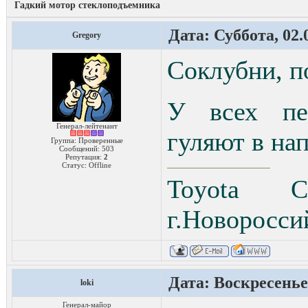
Гадкий мотор стеклоподъемника
Дата: Суббота, 02.
Gregory
Соклубни, п
У всех пер
Генерал-лейтенант
гуляют в на
Группа: Проверенные
Сообщений:
503
Репутация:
2
Статус:
Offline
Toyota C
г.Новоросси
Дата: Воскресенье,
loki
Генерал-майор