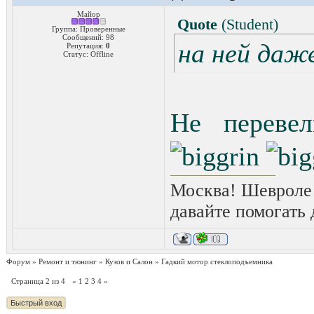
Майор
Quote
(
Student
)
Группа: Проверенные
Сообщений:
98
на ней даже
Репутация:
0
Статус:
Offline
Не переве
Москва! Шевроле 
давайте помогать 
Форум
»
Ремонт и тюнинг
»
Кузов и Салон
»
Гадкий мотор стеклоподъемника
Страница
2
из
4
«
1
2
3
4
»