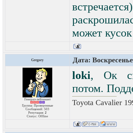
встречае
раскрошила
может кусок
Дата: Воскресенье,
Gregory
loki
, Ок с
потом. Подд
Генерал-лейтенант
Toyota Cavalier 1
Группа: Проверенные
Сообщений:
503
Репутация:
2
Статус:
Offline