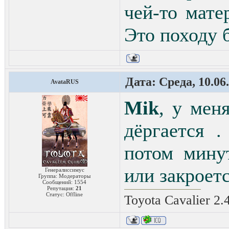
чей-то мате
Это походу б
Дата: Среда, 10.06
AvataRUS
Mik
, у мен
дёргается 
потом мину
или закроет
Генералиссимус
Группа: Модераторы
Сообщений:
1554
Репутация:
21
Статус:
Offline
Toyota Cavalier 2