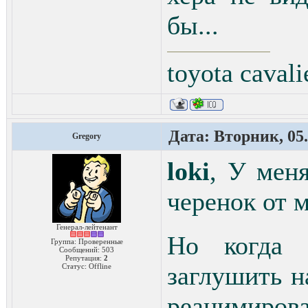
бы...
toyota caval
Дата: Вторник, 05.
Gregory
loki
, У меня
черенок от 
Генерал-лейтенант
Но когда 
Группа: Проверенные
Сообщений:
503
Репутация:
2
заглушить 
Статус:
Offline
реанимиро