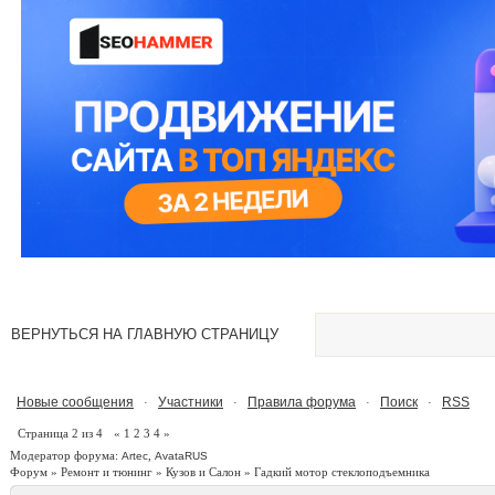
ВЕРНУТЬСЯ НА ГЛАВНУЮ СТРАНИЦУ
Новые сообщения
Участники
Правила форума
Поиск
RSS
·
·
·
·
Страница
2
из
4
«
1
2
3
4
»
Модератор форума:
,
Artec
AvataRUS
Форум
»
Ремонт и тюнинг
»
Кузов и Салон
»
Гадкий мотор стеклоподъемника