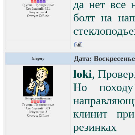
да нет все 
Группа: Проверенные
Сообщений:
451
Репутация:
4
болт на на
Статус:
Offline
стеклоподъ
Дата: Воскресенье,
Gregory
loki
, Провер
Но походу
направляющ
Генерал-лейтенант
Группа: Проверенные
Сообщений:
503
клинит при
Репутация:
2
Статус:
Offline
резинках