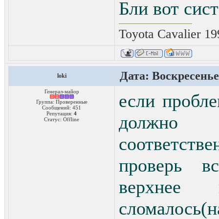
Бли вот сис
Toyota Cavalier 1
Дата: Воскресенье,
loki
Генерал-майор
если пробле
Группа: Проверенные
Сообщений:
451
Репутация:
4
должно 
Статус:
Offline
соответств
проверь в
верхнее 
сломалось