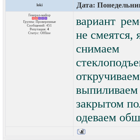
Дата: Понедельник
loki
Генерал-майор
вариант рем
Группа: Проверенные
Сообщений:
451
Репутация:
4
не смеятся, 
Статус:
Offline
снимаем
стеклоподъе
откручиваем
выпиливаем 
закрытом п
одеваем об