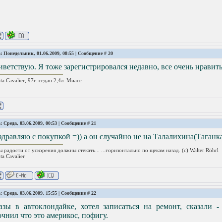
: Понедельник, 01.06.2009, 08:55 | Сообщение #
20
ветствую. Я тоже зарегистрировался недавно, все очень нравить
ta Cavalier, 97г. седан 2,4л. Миасс
: Среда, 03.06.2009, 00:53 | Сообщение #
21
дравляю с покупкой =)) а он случайно не на Талалихина(Таганка
ы радости от ускорения должны стекать... ...горизонтально по щекам назад. (с) Walter Röhrl
ta Сavalier
: Среда, 03.06.2009, 15:55 | Сообщение #
22
разы в автоклондайке, хотел записаться на ремонт, сказали 
чнил что это америкос, пофигу.