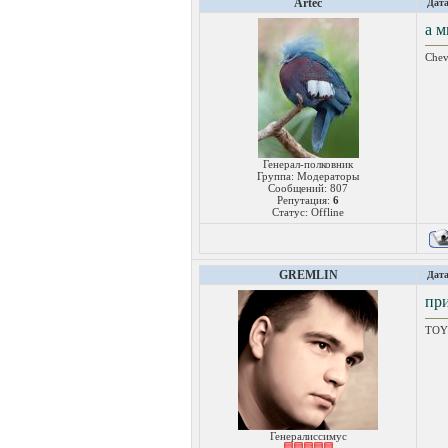
Artec
Дата
а м
Chev
Генерал-полковник
Группа: Модераторы
Сообщений:
807
Репутация:
6
Статус:
Offline
GREMLIN
Дата
при
TOY
Генералиссимус