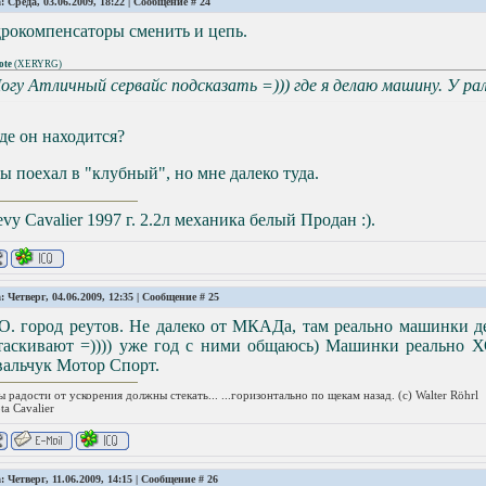
: Среда, 03.06.2009, 18:22 | Сообщение #
24
рокомпенсаторы сменить и цепь.
ote
(
XERYRG
)
огу Атличный сервайс подсказать =))) где я делаю машину. У ра
де он находится?
ы поехал в "клубный", но мне далеко туда.
vy Cavalier 1997 г. 2.2л механика белый Продан :).
: Четверг, 04.06.2009, 12:35 | Сообщение #
25
. город реутов. Не далеко от МКАДа, там реально машинки де
таскивают =)))) уже год с ними общаюсь) Машинки реально 
вальчук Мотор Спорт.
ы радости от ускорения должны стекать... ...горизонтально по щекам назад. (с) Walter Röhrl
ta Сavalier
: Четверг, 11.06.2009, 14:15 | Сообщение #
26