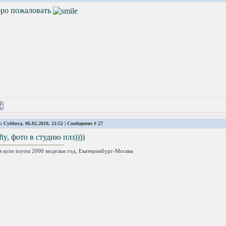
бро пожаловать
: Суббота, 06.02.2010, 21:52 | Сообщение #
27
fty, фото в студию плз))))
я купе toyota 2000 модельн год, Екатеринбург-Москва