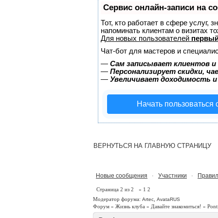
Сервис онлайн-записи на с
Тот, кто работает в сфере услуг, 
напоминать клиентам о визитах 
Для новых пользователей
первый
Чат-бот для мастеров и специалис
—
Сам записывает клиентов и 
—
Персонализирует скидки, ча
—
Увеличивает доходимость и
Начать пользоваться
ВЕРНУТЬСЯ НА ГЛАВНУЮ СТРАНИЦУ
Новые сообщения
Участники
Правил
·
·
Страница
2
из
2
«
1
2
Модератор форума:
,
Artec
AvataRUS
Форум
»
Жизнь клуба
»
Давайте знакомиться!
»
Pont