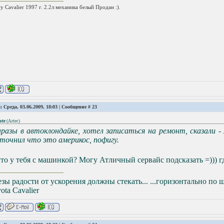
y Cavalier 1997 г. 2.2л механика белый Продан :).
: Среда, 03.06.2009, 18:03 | Сообщение #
23
ote
(
Artec
)
аразы в автоклондайке, хотел записаться на ремонт, сказали 
точнил что это америкос, пофигу.
то у тебя с машинкой? Могу Атличный сервайс подсказать =))) г
зы радости от ускорения должны стекать... ...горизонтально по ще
ota Сavalier