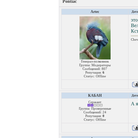
Pontiac
Artec
Дата
это
Ве
Кст
Chev
Генерал-полковник
Группа: Модераторы
Сообщений:
807
Репутация:
6
Статус:
Offline
КАБАН
Дата
Сержант
А я
Группа: Проверенные
Сообщений:
24
Репутация:
0
Статус:
Offline