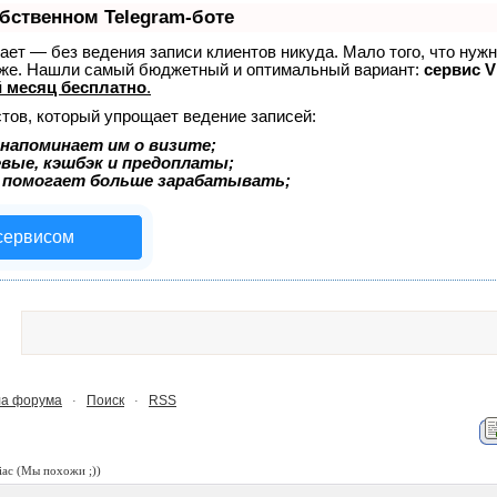
обственном Telegram-боте
знает — без ведения записи клиентов никуда. Мало того, что нуж
тоже. Нашли самый бюджетный и оптимальный вариант:
сервис Vi
 месяц бесплатно
.
тов, который упрощает ведение записей:
напоминает им о визите;
евые, кэшбэк и предоплаты;
 помогает больше зарабатывать;
 сервисом
а форума
Поиск
RSS
·
·
iac
(Мы похожи ;))