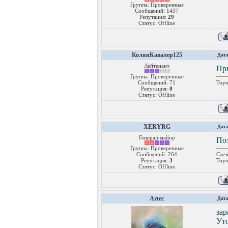
Группа: Проверенные
Сообщений:
1437
Репутация:
29
Статус:
Offline
КолянКавалер125
Дата
Лейтенант
При
Группа: Проверенные
Сообщений:
71
Toyo
Репутация:
0
Статус:
Offline
XERYRG
Дата
Генерал-майор
Поз
Группа: Проверенные
Сообщений:
264
Слез
Репутация:
3
Toyo
Статус:
Offline
Artec
Дата
за
Уто