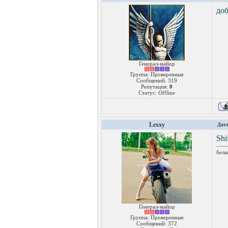
до
Генерал-майор
Группа: Проверенные
Сообщений:
319
Репутация:
0
Статус:
Offline
Lexxy
Дата
Shi
бела
Генерал-майор
Группа: Проверенные
Сообщений:
372