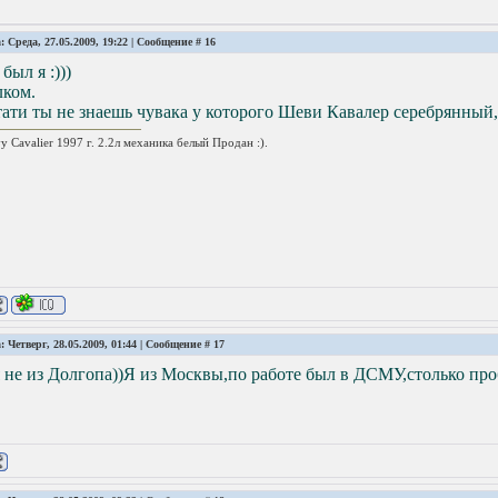
: Среда, 27.05.2009, 19:22 | Сообщение #
16
 был я :)))
лком.
ати ты не знаешь чувака у которого Шеви Кавалер серебрянный,
y Cavalier 1997 г. 2.2л механика белый Продан :).
: Четверг, 28.05.2009, 01:44 | Сообщение #
17
 не из Долгопа))Я из Москвы,по работе был в ДСМУ,столько про