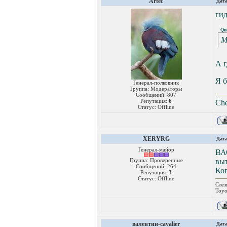
Artec
Дата
гид
Qu
М
А г
Я б
Генерал-полковник
Группа: Модераторы
Сообщений:
807
Репутация:
6
Che
Статус:
Offline
XERYRG
Дата
Генерал-майор
ВАО
Группа: Проверенные
вы
Сообщений:
264
Ко
Репутация:
3
Статус:
Offline
Слез
Toyo
валентин-cavalier
Дата