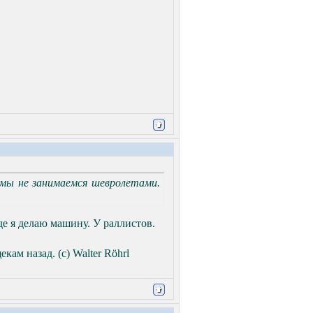
- мы не занимаемся шевролетами.
де я делаю машину. У раллистов.
кам назад. (с) Walter Röhrl