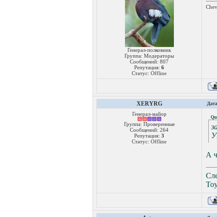
Chev
Генерал-полковник
Группа: Модераторы
Сообщений:
807
Репутация:
6
Статус:
Offline
XERYRG
Дата
Генерал-майор
Qu
Группа: Проверенные
з
Сообщений:
264
У
Репутация:
3
Статус:
Offline
А ч
Сле
Toy