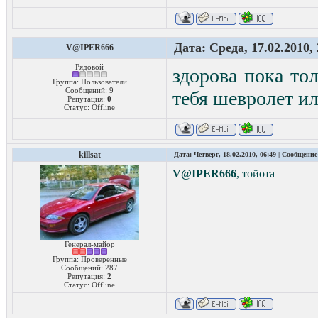
Дата: Среда, 17.02.2010,
V@IPER666
Рядовой
здорова пока то
Группа: Пользователи
Сообщений:
9
тебя шевролет и
Репутация:
0
Статус:
Offline
killsat
Дата: Четверг, 18.02.2010, 06:49 | Сообщени
V@IPER666
, тойота
Генерал-майор
Группа: Проверенные
Сообщений:
287
Репутация:
2
Статус:
Offline