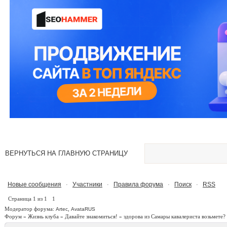
ВЕРНУТЬСЯ НА ГЛАВНУЮ СТРАНИЦУ
Новые сообщения
Участники
Правила форума
Поиск
RSS
·
·
·
·
Страница
1
из
1
1
Модератор форума:
,
Artec
AvataRUS
Форум
»
Жизнь клуба
»
Давайте знакомиться!
»
здорова из Самары кавалериста возьмете?