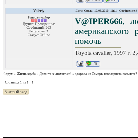
Valeriy
Дата: Среда, 10.03.2010, 11:11 | Сообщение #
Генерал-майор
V@IPER666
, л
Группа: Проверенные
Сообщений:
363
американского 
Репутация:
3
Статус:
Offline
помочь
Toyota cavalier, 1997 г. 
Форум
»
Жизнь клуба
»
Давайте знакомиться!
»
здорова из Самары кавалериста возьмете?
Страница
1
из
1
1