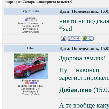
здорова из Самары кавалериста возьмете?
Дата: Понедельник, 15.0
V@IPER666
Рядовой
никто не подскаж
Группа: Пользователи
Сообщений:
9
Репутация:
0
Статус:
Offline
Дата: Понедельник, 15.0
killsat
Здорова земляк!
Ну наконец 
зарегистрировал
Генерал-майор
Группа: Проверенные
Добавлено
(15.0
Сообщений:
287
Репутация:
2
Статус:
Offline
----------------------
А те вообще каку