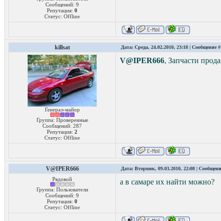
Сообщений:
9
Репутация:
0
Статус:
Offline
killsat
Дата: Среда, 24.02.2010, 23:18 | Сообщение 
V@IPER666
, Запчасти прод
Генерал-майор
Группа: Проверенные
Сообщений:
287
Репутация:
2
Статус:
Offline
V@IPER666
Дата: Вторник, 09.03.2010, 22:08 | Сообщен
Рядовой
а в самаре их найти можно?
Группа: Пользователи
Сообщений:
9
Репутация:
0
Статус:
Offline