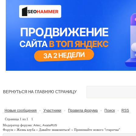
ВЕРНУТЬСЯ НА ГЛАВНУЮ СТРАНИЦУ
Новые сообщения
Участники
Правила форума
Поиск
RSS
·
·
·
·
Страница
1
из
1
1
Модератор форума:
,
Artec
AvataRUS
Форум
»
Жизнь клуба
»
Давайте знакомиться!
»
Принимайте нового "старичка"