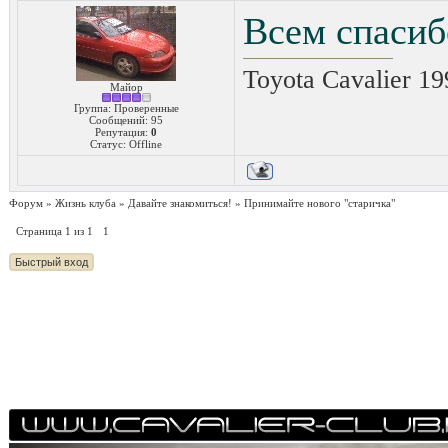
Всем спасиб
Toyota Cavalier 19
Майор
Группа: Проверенные
Сообщений:
95
Репутация:
0
Статус:
Offline
Форум
»
Жизнь клуба
»
Давайте знакомиться!
»
Принимайте нового "старичка"
Страница
1
из
1
1