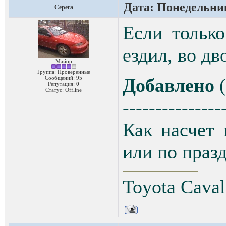
Дата: Понедельник
Серега
Если тольк
ездил, во дв
Майор
Группа: Проверенные
Сообщений:
95
Добавлено
(
Репутация:
0
Статус:
Offline
---------------
Как насчет 
или по праз
Toyota Caval