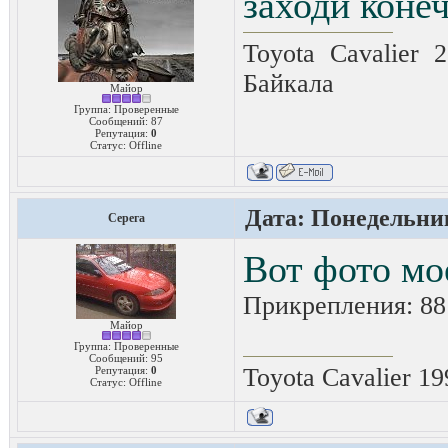
заходи коне
Toyota Cavalier 
Байкала
Майор
Группа: Проверенные
Сообщений:
87
Репутация:
0
Статус:
Offline
Дата: Понедельник
Серега
Вот фото м
Прикрепления:
88
Майор
Группа: Проверенные
Сообщений:
95
Toyota Cavalier 19
Репутация:
0
Статус:
Offline