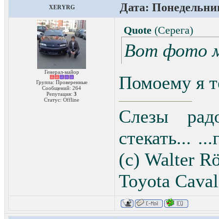
Дата: Понедельник
XERYRG
Quote
(
Серега
)
Вот фото 
Генерал-майор
Помоему я те
Группа: Проверенные
Сообщений:
264
Репутация:
3
Статус:
Offline
Слезы рад
стекать... .
(с) Walter Rö
Toyota Сaval