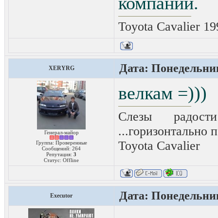
компании.
Toyota Cavalier 19
Дата: Понедельник
XERYRG
велкам =)))
Слезы радост
...горизонтально п
Генерал-майор
Toyota Сavalier
Группа: Проверенные
Сообщений:
264
Репутация:
3
Статус:
Offline
Дата: Понедельник
Executor