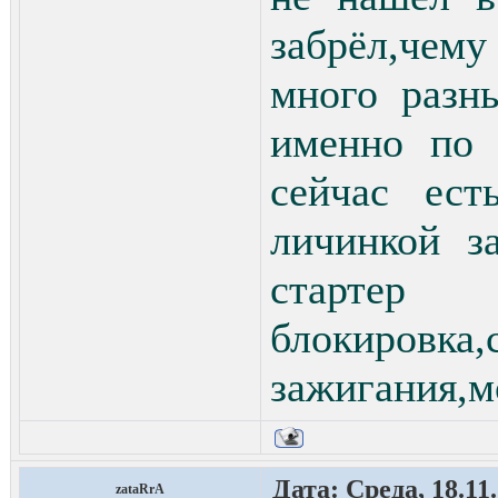
забрёл,чем
много разн
именно по 
сейчас ест
личинкой 
стартер
блокировка
зажигания,м
Дата: Среда, 18.11
zataRrA