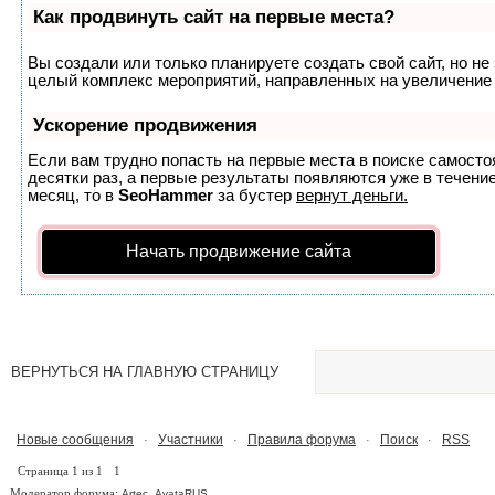
Как продвинуть сайт на первые места?
Вы создали или только планируете создать свой сайт, но не 
целый комплекс мероприятий, направленных на увеличение 
Ускорение продвижения
Если вам трудно попасть на первые места в поиске самост
десятки раз, а первые результаты появляются уже в течение
месяц, то в
SeoHammer
за бустер
вернут деньги.
Начать продвижение сайта
ВЕРНУТЬСЯ НА ГЛАВНУЮ СТРАНИЦУ
Новые сообщения
Участники
Правила форума
Поиск
RSS
·
·
·
·
Страница
1
из
1
1
Модератор форума:
,
Artec
AvataRUS