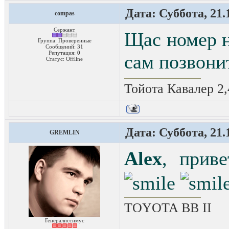
Дата: Суббота, 21.
compas
Сержант
Щас номер н
Группа: Проверенные
Сообщений:
31
Репутация:
0
сам позвони
Статус:
Offline
Тойота Кавалер 2,
Дата: Суббота, 21.
GREMLIN
Alex
, прив
TOYOTA ВВ II
Генералиссимус