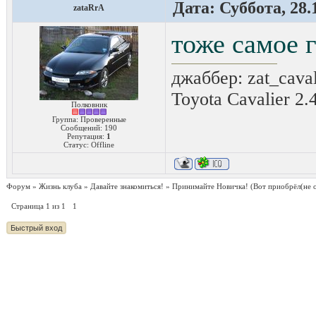
Дата: Суббота, 28.
zataRrA
тоже самое г
джаббер: zat_cava
Toyota Cavalier 2.
Полковник
Группа: Проверенные
Сообщений:
190
Репутация:
1
Статус:
Offline
Форум
»
Жизнь клуба
»
Давайте знакомиться!
»
Принимайте Новичка!
(Вот приобрёл(не 
Страница
1
из
1
1