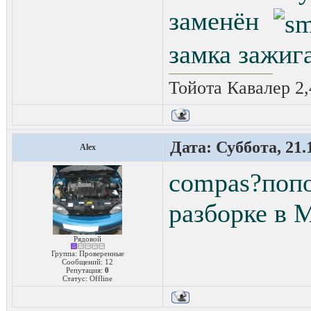
заменён
замка зажиг
Тойота Кавалер 2,
Дата: Суббота, 21.
Alex
compas?по
разборке в 
Рядовой
Группа: Проверенные
Сообщений:
12
Репутация:
0
Статус:
Offline