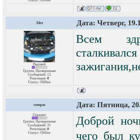
Статус:
Offline
Дата: Четверг, 19.
Alex
Всем здр
сталкива
зажигания,н
Рядовой
Группа: Проверенные
Сообщений:
12
Репутация:
0
Статус:
Offline
Дата: Пятница, 20.
compas
Сержант
Доброй но
Группа: Проверенные
Сообщений:
31
Репутация:
0
чего был к
Статус:
Offline