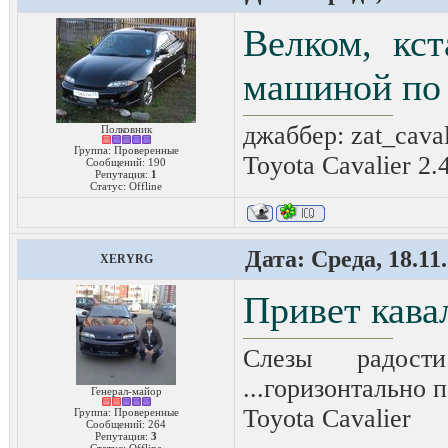
Велком, кс
машиной по 
джаббер: zat_cava
Полковник
Группа: Проверенные
Toyota Cavalier 2.
Сообщений:
190
Репутация:
1
Статус:
Offline
Дата: Среда, 18.11
XERYRG
Привет кава
Слезы радост
...горизонтально п
Генерал-майор
Toyota Сavalier
Группа: Проверенные
Сообщений:
264
Репутация:
3