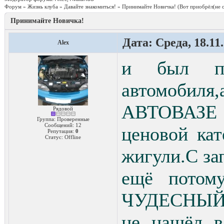
Форум
»
Жизнь клуба
»
Давайте знакомиться!
»
Принимайте Новичка!
(Вот приобрёл(не 
Принимайте Новичка!
Дата: Среда, 18.11
Alex
и был пр
автомобиля
АВТОВАЗЕ е
Рядовой
Группа: Проверенные
Сообщений:
12
ценовой кат
Репутация:
0
Статус:
Offline
жигули.С за
ещё потому
ЧУДЕСНЫЙ 
не нашёл в