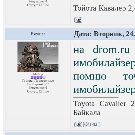
Репутация:
0
Статус:
Offline
Тойота Кавалер 2,
Дата: Вторник, 24.
Executor
на drom.ru
имобилайзер.
помню то
Майор
Группа: Проверенные
Сообщений:
87
имобилайзер
Репутация:
0
Статус:
Offline
Toyota Cavalier 
Байкала