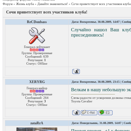
Форум
»
Жизнь клуба
»
Давайте знакомиться!
»
Сочи приветствует всех участников клуба
Сочи приветствует всех участников клуба!
ReCDonbass
Дата: Воскресенье, 30.08.2009, 14:07 | Сооб
Случайно нашол Ваш клуб 
присоединяюсь!
Генерал-лейтенант
Группа: Проверенные
Сообщений:
639
Репутация:
1
Статус:
Offline
XERYRG
Дата: Воскресенье, 30.08.2009, 23:15 | Сооб
Генерал-майор
Велкам в нашу небольшую э
Группа: Проверенные
Сообщений:
264
Слезы радости от ускорения должны стекать
Репутация:
3
Toyota Сavalier
Статус:
Offline
zataRrA
Дата: Понедельник, 31.08.2009, 14:07 | Соо
Привет привет - +1 к форуму