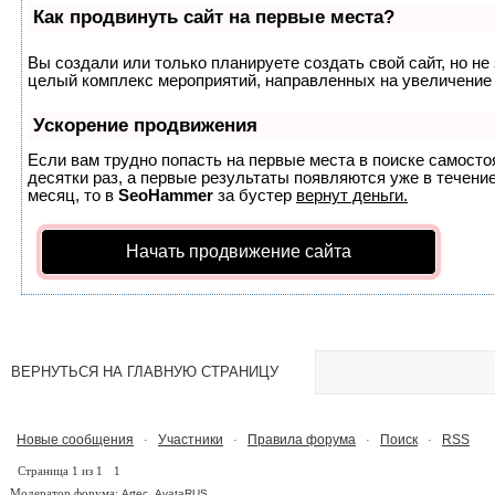
Как продвинуть сайт на первые места?
Вы создали или только планируете создать свой сайт, но не 
целый комплекс мероприятий, направленных на увеличение 
Ускорение продвижения
Если вам трудно попасть на первые места в поиске самост
десятки раз, а первые результаты появляются уже в течение
месяц, то в
SeoHammer
за бустер
вернут деньги.
Начать продвижение сайта
ВЕРНУТЬСЯ НА ГЛАВНУЮ СТРАНИЦУ
Новые сообщения
Участники
Правила форума
Поиск
RSS
·
·
·
·
Страница
1
из
1
1
Модератор форума:
,
Artec
AvataRUS