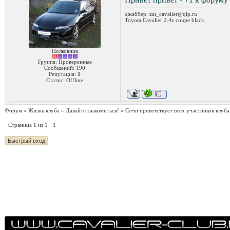
джаббер: zat_cavalier@qip.ru
Toyota Cavalier 2.4z coupe black
Полковник
Группа: Проверенные
Сообщений:
190
Репутация:
1
Статус:
Offline
Форум
»
Жизнь клуба
»
Давайте знакомиться!
»
Сочи приветствует всех участников клуба
Страница
1
из
1
1