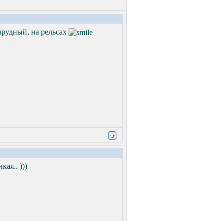
прудный, на рельсах
кая.. )))