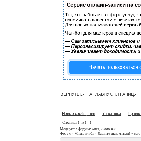
Сервис онлайн-записи на с
Тот, кто работает в сфере услуг, 
напоминать клиентам о визитах 
Для новых пользователей
первый
Чат-бот для мастеров и специалис
—
Сам записывает клиентов и 
—
Персонализирует скидки, ча
—
Увеличивает доходимость и
Начать пользоваться
ВЕРНУТЬСЯ НА ГЛАВНУЮ СТРАНИЦУ
Новые сообщения
Участники
Правил
·
·
Страница
1
из
1
1
Модератор форума:
,
Artec
AvataRUS
Форум
»
Жизнь клуба
»
Давайте знакомиться!
»
сего