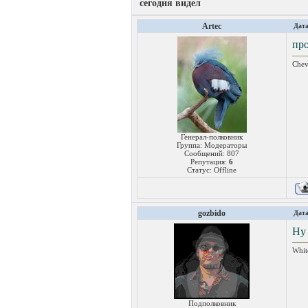
сегодня видел
Artec
Дата
про
Chev
Генерал-полковник
Группа: Модераторы
Сообщений:
807
Репутация:
6
Статус:
Offline
gozbido
Дата
Ну 
Whit
Подполковник