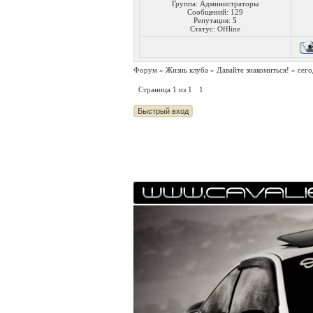
Группа: Администраторы
Сообщений:
129
Репутация:
5
Статус:
Offline
Форум
»
Жизнь клуба
»
Давайте знакомиться!
»
сего
Страница
1
из
1
1