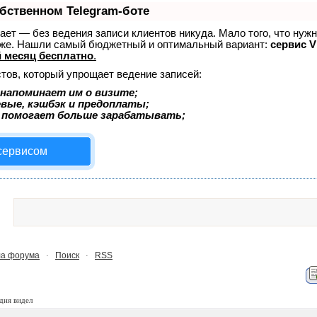
обственном Telegram-боте
знает — без ведения записи клиентов никуда. Мало того, что нуж
тоже. Нашли самый бюджетный и оптимальный вариант:
сервис Vi
 месяц бесплатно
.
тов, который упрощает ведение записей:
напоминает им о визите;
евые, кэшбэк и предоплаты;
 помогает больше зарабатывать;
 сервисом
а форума
Поиск
RSS
·
·
дня видел