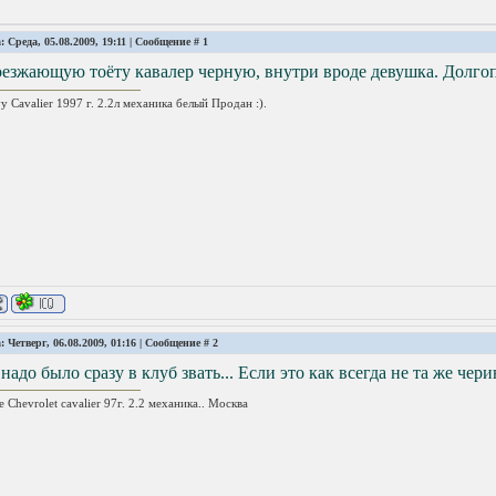
: Среда, 05.08.2009, 19:11 | Сообщение #
1
езжающую тоёту кавалер черную, внутри вроде девушка. Долго
y Cavalier 1997 г. 2.2л механика белый Продан :).
: Четверг, 06.08.2009, 01:16 | Сообщение #
2
надо было сразу в клуб звать... Если это как всегда не та же черин
e Chevrolet cavalier 97г. 2.2 механика.. Москва