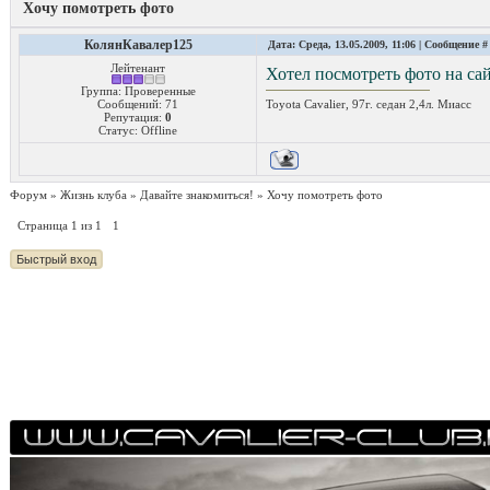
Хочу помотреть фото
КолянКавалер125
Дата: Среда, 13.05.2009, 11:06 | Сообщение 
Лейтенант
Хотел посмотреть фото на сай
Группа: Проверенные
Сообщений:
71
Toyota Cavalier, 97г. седан 2,4л. Миасс
Репутация:
0
Статус:
Offline
Форум
»
Жизнь клуба
»
Давайте знакомиться!
»
Хочу помотреть фото
Страница
1
из
1
1