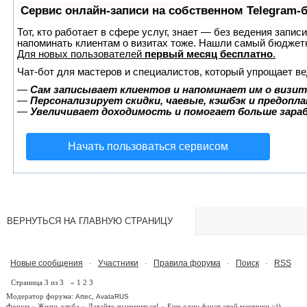
Сервис онлайн-записи на собственном Telegram-
Тот, кто работает в сфере услуг, знает — без ведения запис
напоминать клиентам о визитах тоже. Нашли самый бюджет
Для новых пользователей
первый месяц бесплатно
.
Чат-бот для мастеров и специалистов, который упрощает ве
—
Сам записывает клиентов и напоминает им о визит
—
Персонализирует скидки, чаевые, кэшбэк и предопл
—
Увеличивает доходимость и помогает больше зар
Начать пользоваться сервисом
ВЕРНУТЬСЯ НА ГЛАВНУЮ СТРАНИЦУ
Новые сообщения
Участники
Правила форума
Поиск
RSS
·
·
·
·
Страница
3
из
3
«
1
2
3
Модератор форума:
,
Artec
AvataRUS
Форум
»
Жизнь клуба
»
Давайте знакомиться!
»
Еще один фанат этой машинки =))