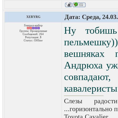
Дата: Среда, 24.03
XERYRG
Генерал-майор
Ну тобиш
Группа: Проверенные
Сообщений:
264
Репутация:
3
пельмешку)
Статус:
Offline
вешняках 
Андрюха уж
совпадаю
кавалеристы 
Слезы радост
...горизонтально п
Toyota Сavalier