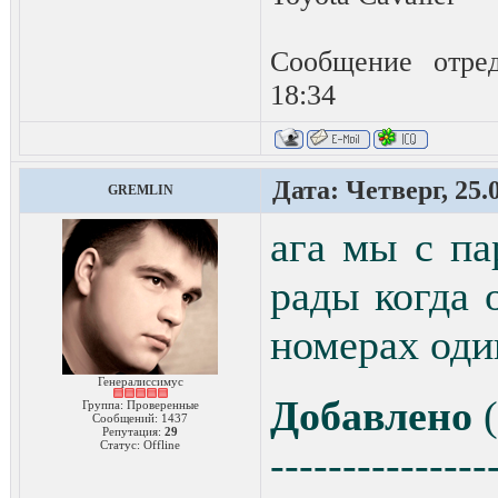
Сообщение отре
18:34
Дата: Четверг, 25.
GREMLIN
ага мы с п
рады когда 
номерах од
Генералиссимус
Добавлено
(
Группа: Проверенные
Сообщений:
1437
Репутация:
29
Статус:
Offline
---------------