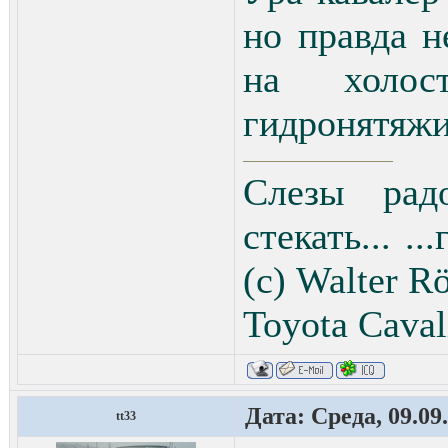
но правда н
на холо
гидронятяжи
Слезы рад
стекать... .
(с) Walter Rö
Toyota Сaval
Дата: Среда, 09.09
tt33