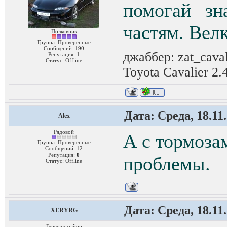
помогай зн
частям. Вел
Полковник
Группа: Проверенные
Сообщений:
190
джаббер: zat_cava
Репутация:
1
Статус:
Offline
Toyota Cavalier 2.
Дата: Среда, 18.11
Alex
Рядовой
А с тормоза
Группа: Проверенные
Сообщений:
12
Репутация:
0
проблемы.
Статус:
Offline
Дата: Среда, 18.11
XERYRG
Генерал-майор