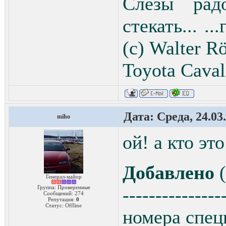
Слезы рад
стекать... .
(с) Walter Rö
Toyota Сaval
Дата: Среда, 24.03
miho
ой! а кто эт
Добавлено
(
Генерал-майор
Группа: Проверенные
---------------
Сообщений:
274
Репутация:
0
Статус:
Offline
номера спец