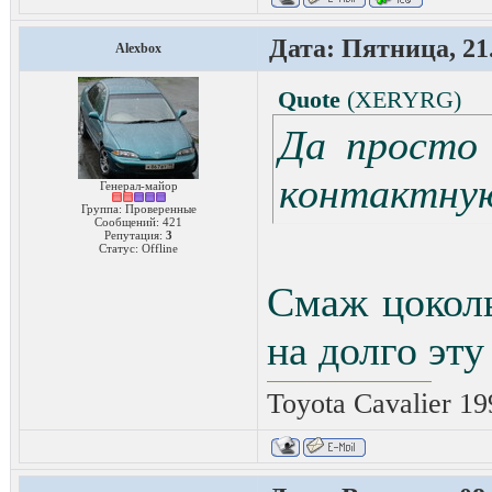
Дата: Пятница, 21.
Alexbox
Quote
(
XERYRG
)
Да просто 
контактную
Генерал-майор
Группа: Проверенные
Сообщений:
421
Репутация:
3
Статус:
Offline
Смаж цокол
на долго эту
Toyota Cavalier 1