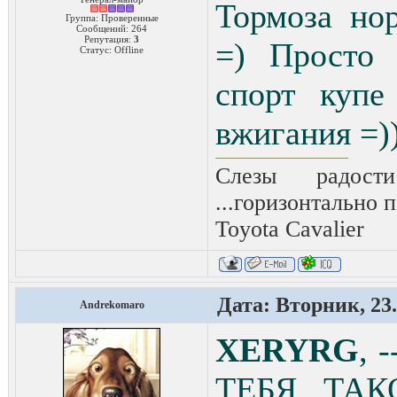
Тормоза но
Группа: Проверенные
Сообщений:
264
Репутация:
3
=) Просто 
Статус:
Offline
спорт куп
вжигания =)
Слезы радост
...горизонтально п
Toyota Сavalier
Дата: Вторник, 23.
Andrekomaro
XERYRG
, 
ТЕБЯ ТА