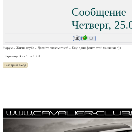
Сообщение
Четверг, 25.
Форум
»
Жизнь клуба
»
Давайте знакомиться!
»
Еще один фанат этой машинки =))
Страница
3
из
3
«
1
2
3