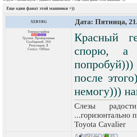
Еще один фанат этой машинки =))
Дата: Пятница, 21.
XERYRG
Генерал-майор
Красный ге
Группа: Проверенные
Сообщений:
264
Репутация:
3
спорю, а 
Статус:
Offline
попробуй)))
после этого
немогу))) н
Слезы радост
...горизонтально п
Toyota Сavalier