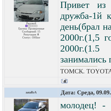
Привет из
дружба-1й к
день(брал н
Рядовой
Группа: Проверенные
Сообщений:
15
2000г.(1,5 
Репутация:
0
Статус:
Offline
2000г.(1.5
занимались 
ТОМСК. TOYOTA Ca
Дата: Среда, 09.09
zataRrA
молодец! -