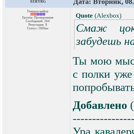
Дата: Вторник, 08.
XERYRG
Генерал-майор
Quote
(
Alexbox
)
Группа: Проверенные
Сообщений:
264
Смаж цок
Репутация:
3
Статус:
Offline
забудешь на
Ты мою мысл
с полки уже
попробывать
Добавлено
(
---------------
Ура кавалер