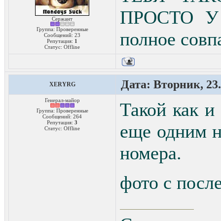
ПРОСТО У 
Сержант
Группа: Проверенные
полное совп
Сообщений:
23
Репутация:
1
Статус:
Offline
Дата: Вторник, 23.
XERYRG
Генерал-майор
Такой как и
Группа: Проверенные
Сообщений:
264
Репутация:
3
еще одним 
Статус:
Offline
номера.
фото с посл