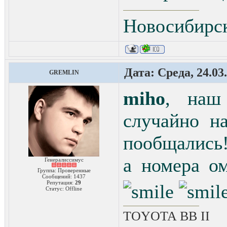
Новосибирс
Дата: Среда, 24.03
GREMLIN
miho
, наш
случайно н
пообщались!
а номера о
Генералиссимус
Группа: Проверенные
Сообщений:
1437
Репутация:
29
Статус:
Offline
TOYOTA ВВ II