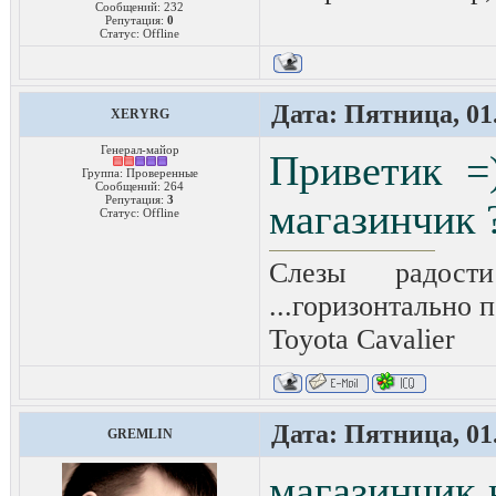
Сообщений:
232
Репутация:
0
Статус:
Offline
Дата: Пятница, 01.
XERYRG
Генерал-майор
Приветик =
Группа: Проверенные
Сообщений:
264
Репутация:
3
магазинчик ?
Статус:
Offline
Слезы радост
...горизонтально п
Toyota Сavalier
Дата: Пятница, 01.
GREMLIN
магазинчик 