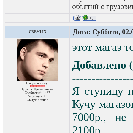
объятий с грузови
Дата: Суббота, 02.
GREMLIN
этот магаз т
Добавлено
(
---------------
Генералиссимус
Я ступицу 
Группа: Проверенные
Сообщений:
1437
Репутация:
29
Кучу магазов
Статус:
Offline
7000р., не
2100р..