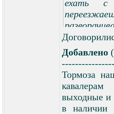
ехать с 
переезж
разворачив
сторону!ед
Договорились
левой сто
Добавлено
(
его,едешь 
---------------
разворач
Тормоза на
обратную 
кавалерам 
проезжаеш
выходные и 
угловом дом
в наличии 