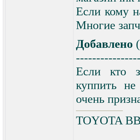
Если кому н
Многие запч
Добавлено
(
---------------
Если кто з
куппить не
очень призн
TOYOTA ВВ 