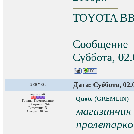
TOYOTA ВВ 
Сообщение
Суббота, 02.
Дата: Суббота, 02.
XERYRG
Генерал-майор
Quote
(
GREMLIN
)
Группа: Проверенные
Сообщений:
264
магазин
Репутация:
3
Статус:
Offline
пролетарк