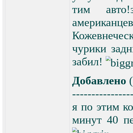
тим авто!
американце
Кожевнечес
чурики задн
забил!
Добавлено
(
---------------
я по этим к
минут 40 п