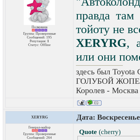
"Автоколон
правда там
тойоту не вс
Полковник
Группа: Проверенные
Сообщений:
195
XERYRG
, 
Репутация:
1
Статус:
Offline
или они пом
здесь был Toyota 
ГОЛУБОЙ ЖОПЕЛ
Королев - Москва
Дата: Воскресенье,
XERYRG
Генерал-майор
Quote
(
cherry
)
Группа: Проверенные
Сообщений:
264