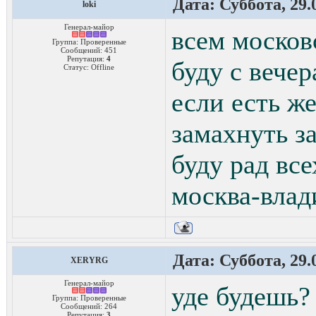
Дата: Суббота, 29.
loki
Генерал-майор
всем москов
Группа: Проверенные
Сообщений:
451
Репутация:
4
буду с вечер
Статус:
Offline
если есть же
замахнуть з
буду рад все
москва-влад
Дата: Суббота, 29.
XERYRG
Генерал-майор
уде будешь? 
Группа: Проверенные
Сообщений:
264
Репутация:
3