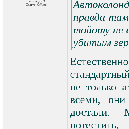
Автоколонд
Репутация:
3
Статус:
Offline
правда там
тойоту не 
убитым зер
Естествен
стандартный
не только 
всеми, они
достали. 
потестить,