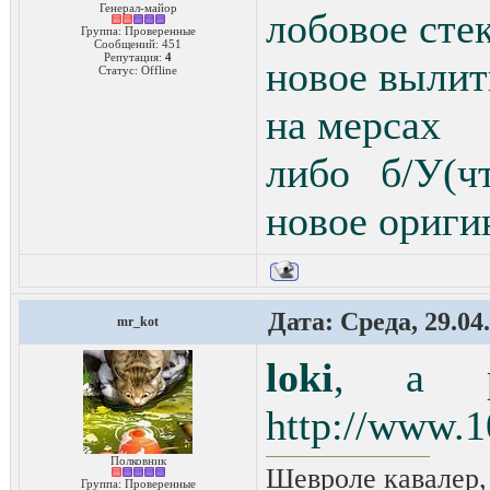
Генерал-майор
лобовое сте
Группа: Проверенные
Сообщений:
451
Репутация:
4
новое вылит
Статус:
Offline
на мерсах
либо б/У(ч
новое ориги
Дата: Среда, 29.04
mr_kot
loki
, а р
http://www.10
Полковник
Шевроле кавалер,
Группа: Проверенные