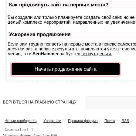
Как продвинуть сайт на первые места?
Вы создали или только планируете создать свой сайт, но не 
целый комплекс мероприятий, направленных на увеличение 
Ускорение продвижения
Если вам трудно попасть на первые места в поиске самост
десятки раз, а первые результаты появляются уже в течение
месяц, то в
SeoHammer
за бустер
вернут деньги.
Начать продвижение сайта
ВЕРНУТЬСЯ НА ГЛАВНУЮ СТРАНИЦУ
Новые сообщения
Участники
Правила форума
Поиск
RSS
·
·
·
·
Страница
1
из
1
1
Модератор форума:
,
Artec
AvataRUS