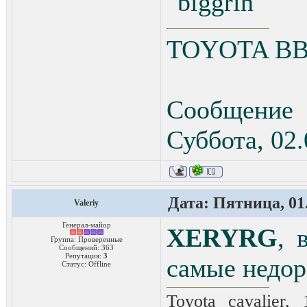
TOYOTA ВВ 
Сообщение
Суббота, 02.
Дата: Пятница, 01.
Valeriy
Генерал-майор
XERYRG
, 
Группа: Проверенные
Сообщений:
363
Репутация:
3
самые недор
Статус:
Offline
Toyota cavalier,