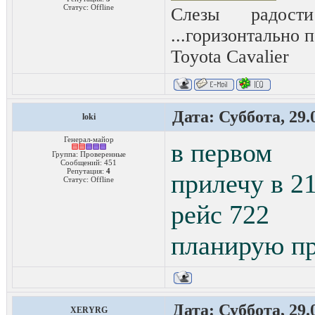
Статус:
Offline
Слезы радост
...горизонтально п
Toyota Сavalier
Дата: Суббота, 29.
loki
Генерал-майор
в первом
Группа: Проверенные
Сообщений:
451
Репутация:
4
прилечу в 2
Статус:
Offline
рейс 722
планирую пр
Дата: Суббота, 29.
XERYRG