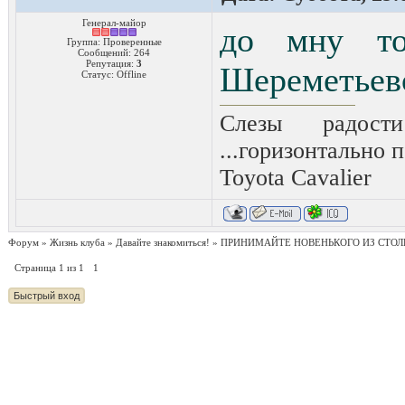
Генерал-майор
до мну то
Группа: Проверенные
Сообщений:
264
Репутация:
3
Шереметьево
Статус:
Offline
Слезы радост
...горизонтально п
Toyota Сavalier
Форум
»
Жизнь клуба
»
Давайте знакомиться!
»
ПРИНИМАЙТЕ НОВЕНЬКОГО ИЗ СТО
Страница
1
из
1
1