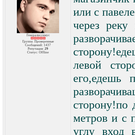
или с павел
через реку
разворачив
Генералиссимус
Группа: Проверенные
Сообщений:
1437
сторону!ед
Репутация:
29
Статус:
Offline
левой стор
его,едешь 
разворачив
сторону!по 
метров и с 
углу вход 