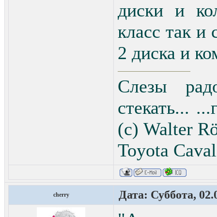
магазин
диски и ко
занимаются
класс так и 
телефон 23
2 диска и ко
вражек дом
Слезы рад
ступици не 
стекать... .
(с) Walter Rö
Toyota Сaval
Дата: Суббота, 02.
cherry