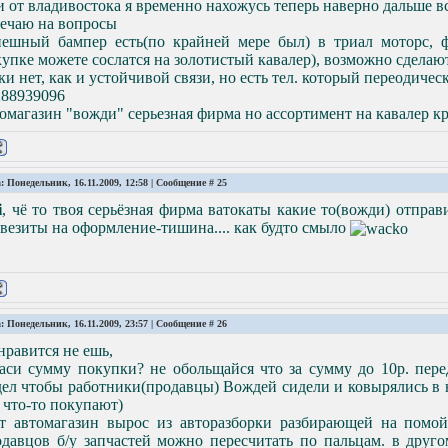
и от владивостока я временно нахожусь теперь наверно дальше в
вечаю на вопросы
пешный бампер есть(по крайней мере был) в триал моторс, 
упке можете сослатся на золотистый кавалер), возможно сделают
ки нет, как и устойчивой связи, но есть тел. который переодиче
288939096
омагазин "вожди" серьезная фирма но ассортимент на кавалер к
: Понедельник, 16.11.2009, 12:58 | Сообщение #
25
i
, чё то твоя серьёзная фирма ватокаты какие то(вожди) отправ
везиты на оформление-тишина.... как будто смыло
: Понедельник, 16.11.2009, 23:57 | Сообщение #
26
нравится не ешь,
аси сумму покупки? не обольщайся что за сумму до 10р. перед
ел чтобы работники(продавцы) Вождей сидели и ковырялись в н
 что-то покупают)
от автомагазин вырос из авторазборки разбирающей на помой
одавцов б/у запчастей можно пересчитать по пальцам. в друг