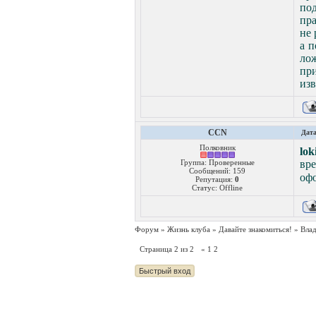
под
пра
не 
а п
ло
пр
изв
CCN
Дата
Полковник
lok
Группа: Проверенные
вр
Сообщений:
159
оф
Репутация:
0
Статус:
Offline
Форум
»
Жизнь клуба
»
Давайте знакомиться!
»
Вла
Страница
2
из
2
«
1
2