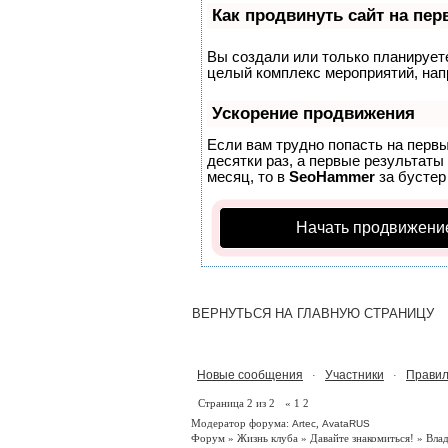
Как продвинуть сайт на пе
Вы создали или только планируете 
целый комплекс мероприятий, нап
Ускорение продвижения
Если вам трудно попасть на перв
десятки раз, а первые результаты
месяц, то в
SeoHammer
за бусте
Начать продвижени
ВЕРНУТЬСЯ НА ГЛАВНУЮ СТРАНИЦУ
Новые сообщения
Участники
Правил
·
·
Страница
2
из
2
«
1
2
Модератор форума:
,
Artec
AvataRUS
Форум
»
Жизнь клуба
»
Давайте знакомиться!
»
Вла