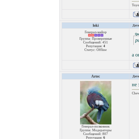
Toyo
loki
Дата
Генерал-майор
Qu
Группа: Проверенные
р
Сообщений:
451
Репутация:
4
Статус:
Offline
а о
Artec
Дата
не 
Chev
Генерал-полковник
Группа: Модераторы
Сообщений:
807
Репутация:
6