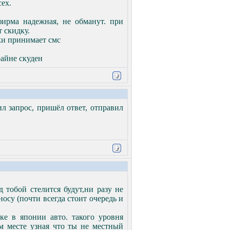
сех.
фирма надежная, не обманут. при
 скидку.
ски принимает смс
райне скуден
ил запрос, пришёл ответ, отправил
 тобой стелится будут,ни разу не
осу (почти всегда стоит очередь и
ке в японии авто. такого уровня
ом месте узная что ты не местный