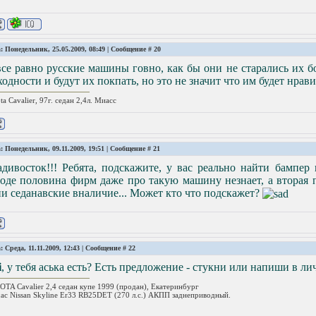
: Понедельник, 25.05.2009, 08:49 | Сообщение #
20
се равно русские машины говно, как бы они не старались их б
одности и будут их покпать, но это не значит что им будет нрави
ta Cavalier, 97г. седан 2,4л. Миасс
: Понедельник, 09.11.2009, 19:51 | Сообщение #
21
дивосток!!! Ребята, подскажите, у вас реально найти бампер 
оде половина фирм даже про такую машину незнает, а вторая 
и седанавские вналичие... Может кто что подскажет?
: Среда, 11.11.2009, 12:43 | Сообщение #
22
i
, у тебя аська есть? Есть предложение - стукни или напиши в лич
TA Cavalier 2,4 седан купе 1999 (продан), Екатеринбург
ас Nissan Skyline Er33 RB25DET (270 л.с.) АКПП заднеприводный.