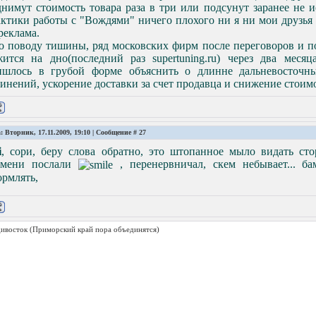
нимут стоимость товара раза в три или подсунут заранее не и
ктики работы с "Вождями" ничего плохого ни я ни мои друзья 
реклама.
о поводу тишины, ряд московских фирм после переговоров и по
жится на дно(последний раз supertuning.ru) через два мес
ишлось в грубой форме объяснить о длинне дальневосточны
инений, ускорение доставки за счет продавца и снижение стоим
: Вторник, 17.11.2009, 19:10 | Сообщение #
27
i
, сори, беру слова обратно, это штопанное мыло видать ст
емени послали
, перенервничал, скем небывает... ба
ормлять,
дивосток
(Приморский край пора объединятся)