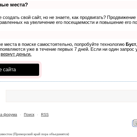
рвые места?
создать свой сайт, но не знаете, как продвигать? Продвижение 
равленных на увеличение его посещаемости и повышение его по
ые места в поиске самостоятельно, попробуйте технологию
Буст
 появляются уже в течение первых 7 дней. Если ни один запрос у
р
вернут деньги.
е сайта
а форума
Поиск
RSS
·
·
дивосток
(Приморский край пора объединятся)