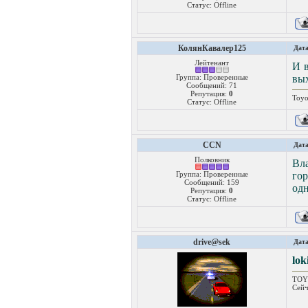
Статус:
Offline
КолянКавалер125
Дата
Лейтенант
И в
Группа: Проверенные
вых
Сообщений:
71
Репутация:
0
Toyo
Статус:
Offline
CCN
Дата
Полковник
Вла
Группа: Проверенные
гор
Сообщений:
159
одн
Репутация:
0
Статус:
Offline
drive@sek
Дата
lok
TOYO
Сейч