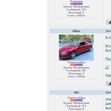
Полковник
Группа: Проверенные
Сообщений:
224
Репутация:
1
Статус:
Offline
killsat
Дата
КА
Кто
Кот
Про
Генерал-майор
Группа: Проверенные
Сообщений:
287
Репутация:
2
За
Статус:
Offline
loki
Дата
Генерал-майор
ува
Группа: Проверенные
да
Сообщений:
451
мо
Репутация:
4