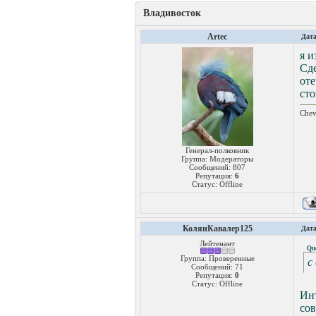
Владивосток
Artec
Дата
я и
Сд
от
ст
Chev
Генерал-полковник
Группа: Модераторы
Сообщений:
807
Репутация:
6
Статус:
Offline
КолянКавалер125
Дата
Лейтенант
Qu
Группа: Проверенные
с
Сообщений:
71
Репутация:
0
Статус:
Offline
Ин
сов