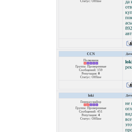
Статус:
Offline
да 
от
ку
пок
ась
89
авт
CCN
Дата
Полковник
lok
Группа: Проверенные
рек
Сообщений:
159
Репутация:
0
Статус:
Offline
loki
Дата
Генерал-майор
не 
Группа: Проверенные
огл
Сообщений:
451
вид
Репутация:
4
Статус:
Offline
все
эт
пр