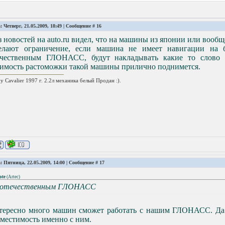
: Четверг, 21.05.2009, 18:49 | Сообщение #
16
з новостей на auto.ru видел, что на машины из японии или вооб
елают ограничение, если машина не имеет навигации на б
ечественным ГЛОНАСС, будут накладывать какие то слово 
оимость растоможки такой машины прилично поднимется.
y Cavalier 1997 г. 2.2л механика белый Продан :).
: Пятница, 22.05.2009, 14:00 | Сообщение #
17
ote
(
Artec
)
 отечественным ГЛОНАСС
тересно много машин сможет работать с нашим ГЛОНАСС. Да 
местимость именно с ним.