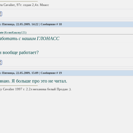
ta Cavalier, 97г. седан 2,4л. Миасс
: Пятница, 22.05.2009, 14:22 | Сообщение #
18
ote
(
КолянКавалер125
)
аботать с нашим ГЛОНАСС
н вообще работает?
: Пятница, 22.05.2009, 15:09 | Сообщение #
19
знаю. Я больше про это не читал.
y Cavalier 1997 г. 2.2л механика белый Продан :).