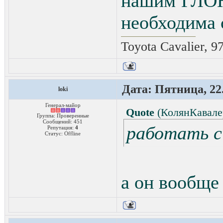
нашим ГЛОН
необходима 
Toyota Cavalier, 9
Дата: Пятница, 22.
loki
Генерал-майор
Quote
(
КолянКавале
Группа: Проверенные
Сообщений:
451
работать 
Репутация:
4
Статус:
Offline
а он вообще