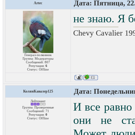
Дата: Пятница, 22.
Artec
не знаю. Я б
Chevy Cavalier 19
Генерал-полковник
Группа: Модераторы
Сообщений:
807
Репутация:
6
Статус:
Offline
Дата: Понедельник
КолянКавалер125
Лейтенант
И все равно
Группа: Проверенные
Сообщений:
71
Репутация:
0
они не ста
Статус:
Offline
Может люди 