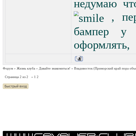
недумаю чт
, пер
бампер у 
оформлять,
Форум
»
Жизнь клуба
»
Давайте знакомиться!
»
Владивосток
(Приморский край пора объ
Страница
2
из
2
«
1
2