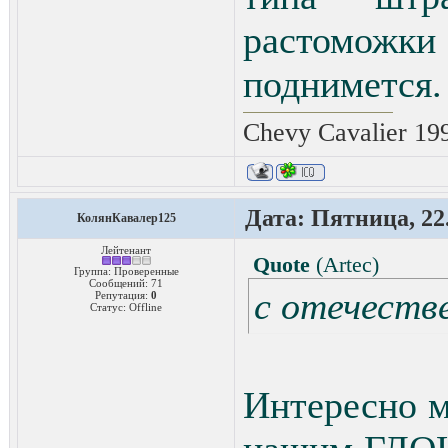
растоможк
поднимется.
Chevy Cavalier 19
Дата: Пятница, 22.
КолянКавалер125
Лейтенант
Quote
(
Artec
)
Группа: Проверенные
Сообщений:
71
с отечест
Репутация:
0
Статус:
Offline
Интересно м