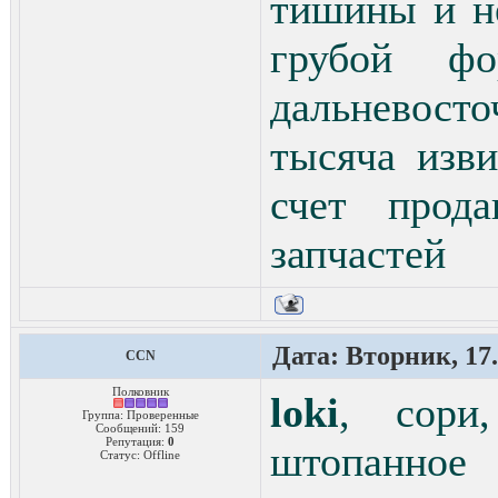
тишины и н
грубой ф
дальневост
тысяча изви
счет прод
запчастей
Дата: Вторник, 17.
CCN
Полковник
loki
, сори
Группа: Проверенные
Сообщений:
159
Репутация:
0
штопанное
Статус:
Offline