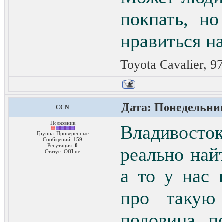
покпать, н
нравиться на
Toyota Cavalier, 9
Дата: Понедельник
CCN
Полковник
Владивосток
Группа: Проверенные
Сообщений:
159
Репутация:
0
реально най
Статус:
Offline
а то у нас
про такую
половина п