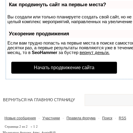
Как продвинуть сайт на первые места?
Вы создали или только планируете создать свой сайт, но не 
целый комплекс мероприятий, направленных на увеличение 
Ускорение продвижения
Если вам трудно попасть на первые места в поиске самост
десятки раз, а первые результаты появляются уже в течение
месяц, то в
SeoHammer
за бустер
вернут деньги.
Начать продвижение сайта
ВЕРНУТЬСЯ НА ГЛАВНУЮ СТРАНИЦУ
Новые сообщения
Участники
Правила форума
Поиск
RSS
·
·
·
·
Страница
2
из
2
«
1
2
Модератор форума:
,
Artec
AvataRUS