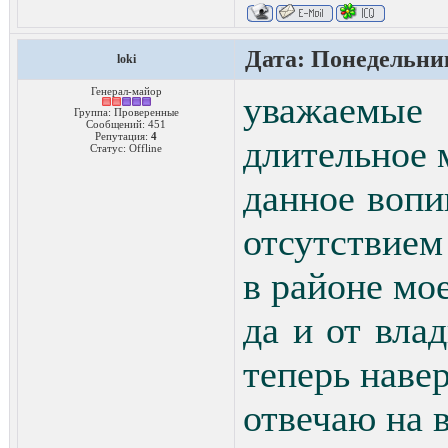
Дата: Понедельник
loki
Генерал-майор
уважаемые 
Группа: Проверенные
Сообщений:
451
Репутация:
4
длительное 
Статус:
Offline
данное вопи
отсутствие
в районе мо
да и от вла
теперь наве
отвечаю на 