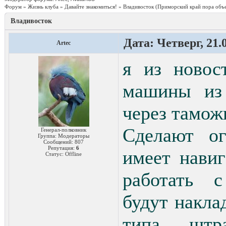
Форум
»
Жизнь клуба
»
Давайте знакомиться!
»
Владивосток
(Приморский край пора объ
Владивосток
Дата: Четверг, 21.
Artec
я из новос
машины из
через тамо
Сделают ог
Генерал-полковник
Группа: Модераторы
Сообщений:
807
Репутация:
6
имеет навиг
Статус:
Offline
работать 
будут наклад
типа штр