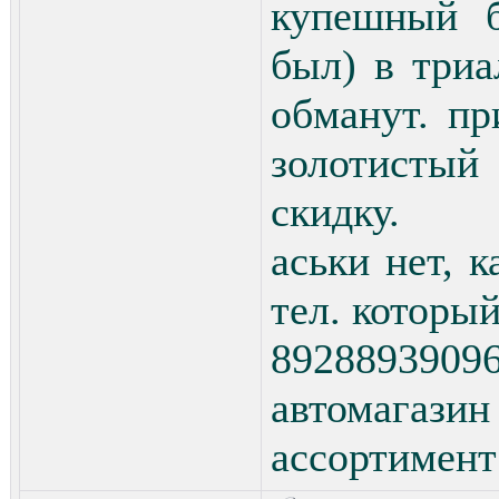
купешный б
был) в триа
обманут. пр
золотистый
скидку.
аськи нет, к
тел. которы
8928893909
автомагази
ассортимент