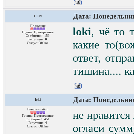
Дата: Понедельник
CCN
Полковник
loki
, чё то 
Группа: Проверенные
Сообщений:
159
Репутация:
0
какие то(во
Статус:
Offline
ответ, отпр
тишина.... 
Дата: Понедельник
loki
Генерал-майор
не нравится 
Группа: Проверенные
Сообщений:
451
Репутация:
4
огласи сумм
Статус:
Offline