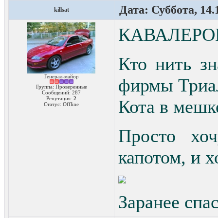
Дата: Суббота, 14.
killsat
КАВАЛЕРО
Кто нить зн
Генерал-майор
фирмы Триа
Группа: Проверенные
Сообщений:
287
Репутация:
2
Кота в мешк
Статус:
Offline
Просто хо
капотом, и х
Заранее спа