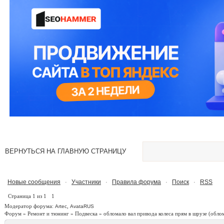
ВЕРНУТЬСЯ НА ГЛАВНУЮ СТРАНИЦУ
Новые сообщения
Участники
Правила форума
Поиск
RSS
·
·
·
·
Страница
1
из
1
1
Модератор форума:
,
Artec
AvataRUS
Форум
»
Ремонт и тюнинг
»
Подвеска
»
обломало вал привода колеса прям в шрузе
(облом