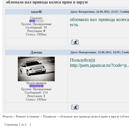
обломало вал привода колеса прям в шрузе
tatar46
Дата: Воскресенье, 24.06.2012, 21:32 | Сооб
Сержант
обломало вал привода колеса
Группа: Проверенные
есть
Сообщений:
30
Репутация:
0
Статус:
Offline
Дэнчик
Дата: Понедельник, 25.06.2012, 14:59 | Соо
Пользуйся)))
http://parts.japancar.ru/?code=
Подполковник
Группа: Проверенные
Сообщений:
114
Репутация:
1
Статус:
Offline
Форум
»
Ремонт и тюнинг
»
Подвеска
»
обломало вал привода колеса прям в шрузе
(облом
Страница
1
из
1
1