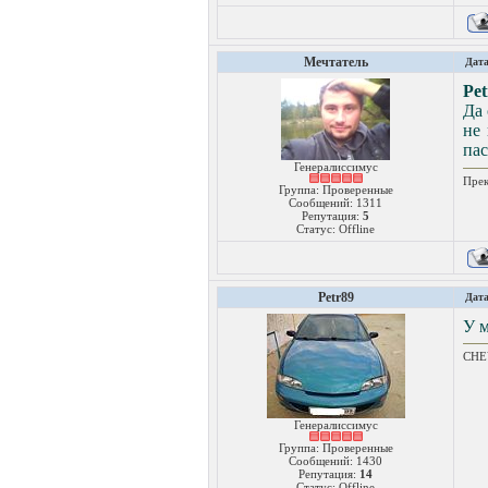
Мечтатель
Дата
Pet
Да 
не 
па
Генералиссимус
Прек
Группа: Проверенные
Сообщений:
1311
Репутация:
5
Статус:
Offline
Petr89
Дата
У м
CHEV
Генералиссимус
Группа: Проверенные
Сообщений:
1430
Репутация:
14
Статус:
Offline