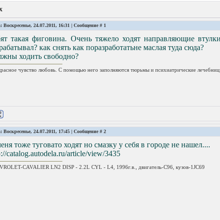
х
: Воскресенье, 24.07.2011, 16:31 | Сообщение #
1
бят такая фиговина. Очень тяжело ходят направляющие втулк
рабатывал? как снять как поразработатьне маслая туда сюда?
лжны ходить свободно?
расное чувство любовь. С помощью него заполняются тюрьмы и психиатрические лечебниц
: Воскресенье, 24.07.2011, 17:45 | Сообщение #
2
еня тоже туговато ходят но смазку у себя в городе не нашел....
p://catalog.autodela.ru/article/view/3435
ROLET-CAVALIER LN2 DISP - 2.2L CYL - L4, 1996г.в., двигатель-C96, кузов-1JC69