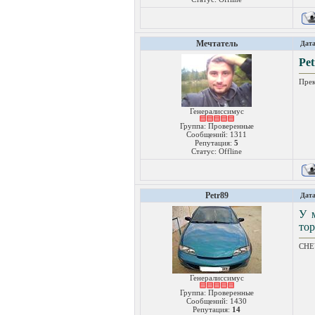
Мечтатель
Дата
Pet
Прек
Генералиссимус
Группа: Проверенные
Сообщений:
1311
Репутация:
5
Статус:
Offline
Petr89
Дата
У 
тор
CHEV
Генералиссимус
Группа: Проверенные
Сообщений:
1430
Репутация:
14