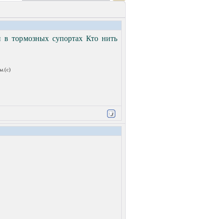
и в тормозных супортах Кто нить
ы.(с)