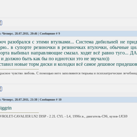
: Четверг, 28.07.2011, 20:46 | Сообщение #
9
оч разобрался с этими втулками... Система дибильней не прид
орю.. в супорте резиночки в резиночках втулочки, обычные ц
порта выбивал направляющие смазал. ходят всё равно туго.
 и должно быть как бы по идиотски это не звучало))
тавил новые торм диски и колодки всё самое дешовое придешов
расное чувство любовь. С помощью него заполняются тюрьмы и психиатрические лечебниц
: Четверг, 28.07.2011, 21:38 | Сообщение #
10
ROLET-CAVALIER LN2 DISP - 2.2L CYL - L4, 1996г.в., двигатель-C96, кузов-1JC69