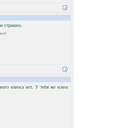
не страшно..
ы.(с)
ного износа нет. У тебя же износ