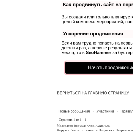
Как продвинуть сайт на пе
Вы создали или только планируете 
целый комплекс мероприятий, нап
Ускорение продвижения
Если вам трудно попасть на перв
десятки раз, а первые результаты
месяц, то в
SeoHammer
за бусте
Начать продвижени
ВЕРНУТЬСЯ НА ГЛАВНУЮ СТРАНИЦУ
Новые сообщения
Участники
Правил
·
·
Страница
1
из
1
1
Модератор форума:
,
Artec
AvataRUS
Форум
»
Ремонт и тюнинг
»
Подвеска
»
Направляющ