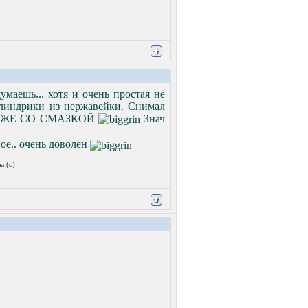
умаешь... хотя и очень простая не
илиндрики из нержавейки. Снимал
.. ДАЖЕ СО СМАЗКОЙ
Знач
ое.. очень доволен
ы.(с)