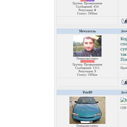
Группа: Проверенные
Сообщений:
454
Репутация:
6
Статус:
Offline
Мечтатель
Дата
Кор
сп
су
так
Генералиссимус
Пос
Группа: Проверенные
Прек
Сообщений:
1311
Репутация:
5
Статус:
Offline
Petr89
Дата
CHEV
Генералиссимус