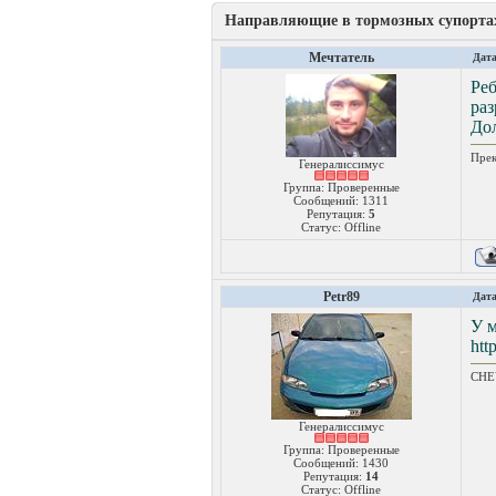
Направляющие в тормозных супорта
Мечтатель
Дата
Ре
раз
До
Прек
Генералиссимус
Группа: Проверенные
Сообщений:
1311
Репутация:
5
Статус:
Offline
Petr89
Дата
У м
htt
CHEV
Генералиссимус
Группа: Проверенные
Сообщений:
1430
Репутация:
14
Статус:
Offline