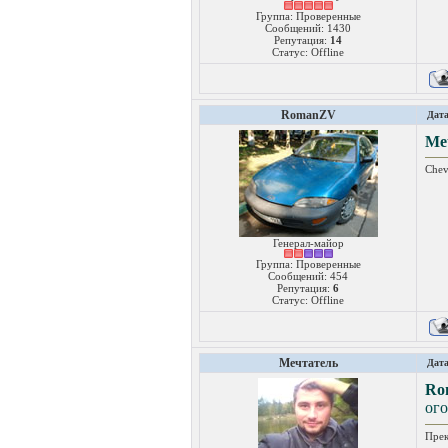
Группа: Проверенные
Сообщений:
1430
Репутация:
14
Статус:
Offline
RomanZV
Дата
Ме
Chev
Генерал-майор
Группа: Проверенные
Сообщений:
454
Репутация:
6
Статус:
Offline
Мечтатель
Дата
Ro
ого
Прек