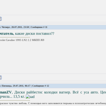
: Четверг, 28.07.2011, 23:58 | Сообщение #
11
чтатель
, какие диски поставил??
rolet Cavalier 1995 LN2 2.2 МКПП J69
: Пятница, 29.07.2011, 06:17 | Сообщение #
12
manZV
, Диски райбестос колодки вагнер. Всё с уса авто. Ц
рчила... 13,5 кг.
расное чувство любовь. С помощью него заполняются тюрьмы и психиатрические лечебниц