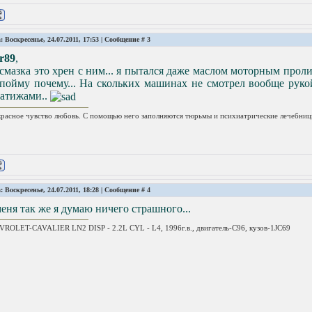
: Воскресенье, 24.07.2011, 17:53 | Сообщение #
3
r89
,
смазка это хрен с ним... я пытался даже маслом моторным проли
пойму почему... На скольких машинах не смотрел вообще рукой
сатижами..
расное чувство любовь. С помощью него заполняются тюрьмы и психиатрические лечебниц
: Воскресенье, 24.07.2011, 18:28 | Сообщение #
4
еня так же я думаю ничего страшного...
ROLET-CAVALIER LN2 DISP - 2.2L CYL - L4, 1996г.в., двигатель-C96, кузов-1JC69