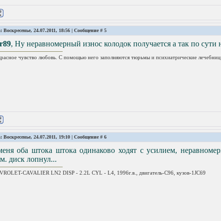
: Воскресенье, 24.07.2011, 18:56 | Сообщение #
5
r89
, Ну неравномерный износ колодок получается а так по сути 
расное чувство любовь. С помощью него заполняются тюрьмы и психиатрические лечебниц
: Воскресенье, 24.07.2011, 19:10 | Сообщение #
6
меня оба штока штока одинаково ходят с усилием, неравномер
м. диск лопнул...
ROLET-CAVALIER LN2 DISP - 2.2L CYL - L4, 1996г.в., двигатель-C96, кузов-1JC69