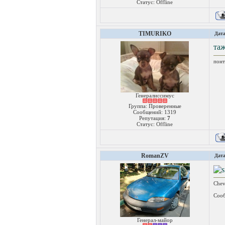
Статус:
Offline
TIMURIKO
Дата
та
понт
Генералиссимус
Группа: Проверенные
Сообщений:
1319
Репутация:
7
Статус:
Offline
RomanZV
Дата
Chev
Сооб
Генерал-майор