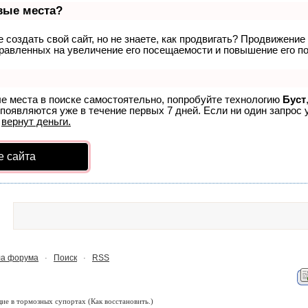
рвые места?
создать свой сайт, но не знаете, как продвигать? Продвижение 
равленных на увеличение его посещаемости и повышение его по
ые места в поиске самостоятельно, попробуйте технологию
Буст
 появляются уже в течение первых 7 дней. Если ни один запрос у
р
вернут деньги.
е сайта
а форума
Поиск
RSS
·
·
ие в тормозных супортах
(Как восстановить.)