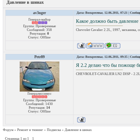
Давление в шинах
av3nger
Дата: Воскресенье, 12.06.2011, 07:21 | Сооб
Генерал-майор
Какое должно быть давление в
Группа: Проверенные
Сообщений:
358
Chevrolet Cavalier 2.2L, 1997, механика, 
Репутация:
0
Статус:
Offline
Petr89
Дата: Воскресенье, 12.06.2011, 09:35 | Сооб
Я 2.2 делаю что бы пожоще бы
CHEVROLET-CAVALIER LN2 DISP - 2.2L CY
Генералиссимус
Группа: Проверенные
Сообщений:
1430
Репутация:
14
Статус:
Offline
Форум
»
Ремонт и тюнинг
»
Подвеска
»
Давление в шинах
Страница
1
из
1
1