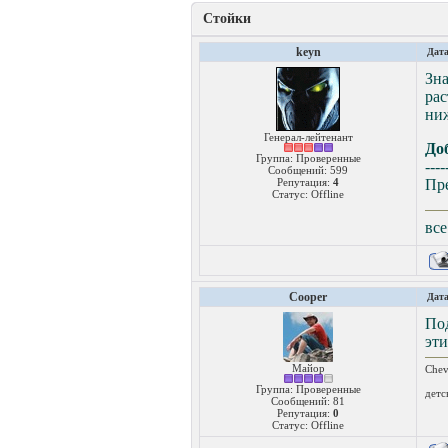
Стойки
keyn
Дата
Зн
ра
ниж
Генерал-лейтенант
До
Группа: Проверенные
----
Сообщений:
599
Репутация:
4
Пре
Статус:
Offline
все
Cooper
Дата
Под
эти
Майор
Chev
Группа: Проверенные
детс
Сообщений:
81
Репутация:
0
Статус:
Offline