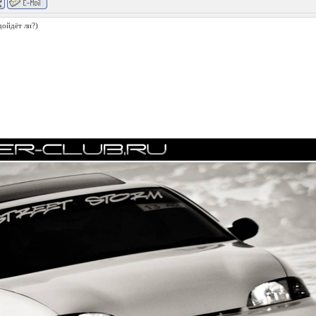
дойдёт ли?)