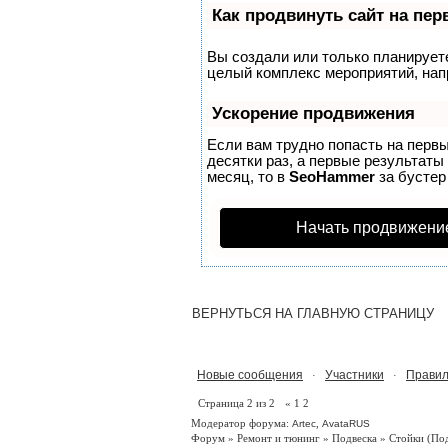
Как продвинуть сайт на пе
Вы создали или только планируете 
целый комплекс мероприятий, нап
Ускорение продвижения
Если вам трудно попасть на перв
десятки раз, а первые результаты
месяц, то в
SeoHammer
за бусте
Начать продвижени
ВЕРНУТЬСЯ НА ГЛАВНУЮ СТРАНИЦУ
Новые сообщения
Участники
Правил
·
·
Страница
2
из
2
«
1
2
Модератор форума:
,
Artec
AvataRUS
Форум
»
Ремонт и тюнинг
»
Подвеска
»
Стойки
(По