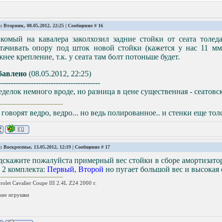
: Вторник, 08.05.2012, 22:25 | Сообщение #
16
акомый на кавалера заколхозил задние стойки от сеата толед
стачивать опору под шток новой стойки (кажется у нас 11 мм
нее крепление, т.к. у сеата там болт потоньше будет.
бавлено
(08.05.2012, 22:25)
-----------------------------------------
делок немного вроде, но разница в цене существенная - сеатовс
 говорят ведро, ведро... но ведь полированное.. и стенки еще тол
: Воскресенье, 13.05.2012, 12:19 | Сообщение #
17
скажите пожалуйста примерный вес стойки в сборе амортизато
 2 комплекта:
Первый
,
Второй
но пугает большой вес и высокая 
rolet Cavalier Coupe III 2.4L Z24 2000 г.
кие игрушки