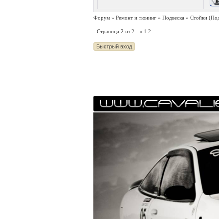
Форум
»
Ремонт и тюнинг
»
Подвеска
»
Стойки
(По
Страница
2
из
2
«
1
2