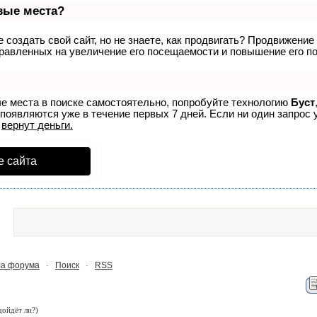
рвые места?
создать свой сайт, но не знаете, как продвигать? Продвижение 
равленных на увеличение его посещаемости и повышение его по
ые места в поиске самостоятельно, попробуйте технологию
Буст
 появляются уже в течение первых 7 дней. Если ни один запрос у
р
вернут деньги.
е сайта
а форума
Поиск
RSS
·
·
дойдёт ли?)