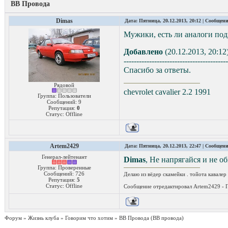
ВВ Провода
Dimas
Дата: Пятница, 20.12.2013, 20:12 | Сообщен
Мужики, есть ли аналоги под
Добавлено
(20.12.2013, 20:12
-----------------------------------------
Спасибо за ответы.
Рядовой
chevrolet cavalier 2.2 1991
Группа: Пользователи
Сообщений:
9
Репутация:
0
Статус:
Offline
Artem2429
Дата: Пятница, 20.12.2013, 22:47 | Сообщен
Генерал-лейтенант
Dimas
, Не напрягайся и не о
Группа: Проверенные
Сообщений:
726
Делаю из вёдер скамейки . тойота кавалер 
Репутация:
5
Статус:
Offline
Сообщение отредактировал
Artem2429
-
Форум
»
Жизнь клуба
»
Говорим что хотим
»
ВВ Провода
(ВВ провода)