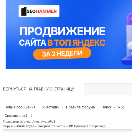
ВЕРНУТЬСЯ НА ГЛАВНУЮ СТРАНИЦУ
Новые сообщения
Участники
Правила форума
Поиск
RSS
·
·
·
·
Страница
1
из
1
1
Модератор форума:
,
Artec
AvataRUS
Форум
»
Жизнь клуба
»
Говорим что хотим
»
ВВ Провода
(ВВ провода)