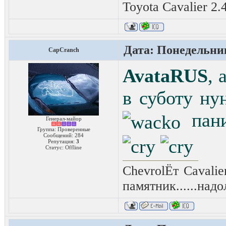
Toyota Cavalier 2
Дата: Понедельник
CapCranch
AvataRUS
, 
в суботу ну
пани
Генерал-майор
Группа: Проверенные
Сообщений:
284
Репутация:
3
Статус:
Offline
ChevrolЁт Cavali
памятник......надо