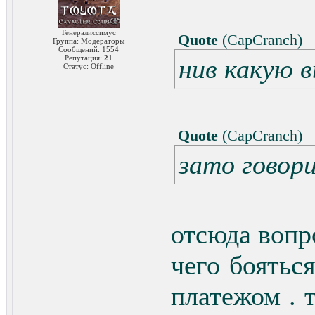
Генералиссимус
Quote
(
CapCranch
)
Группа: Модераторы
Сообщений:
1554
Репутация:
21
нив какую 
Статус:
Offline
Quote
(
CapCranch
)
зато говор
отсюда вопро
чего боятьс
платежом . т