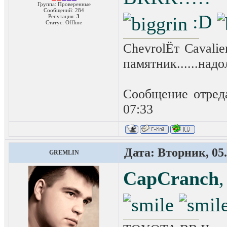
Группа: Проверенные
Сообщений:
284
:D
Репутация:
3
Статус:
Offline
ChevrolЁт Cavali
памятник......надо
Сообщение отред
07:33
Дата: Вторник, 05.
GREMLIN
CapCranch