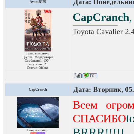
Дата: Понедельник
AvataRUS
CapCranch
Toyota Cavalier 2
Генералиссимус
Группа: Модераторы
Сообщений:
1554
Репутация:
21
Статус:
Offline
Дата: Вторник, 05.
CapCranch
Всем огром
t
СПАСИБО
BRRR
!!!!
Генерал-майор