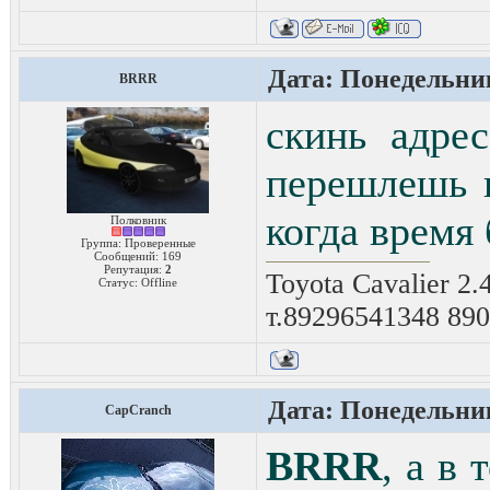
Дата: Понедельник
BRRR
скинь адре
перешлешь п
когда время 
Полковник
Группа: Проверенные
Сообщений:
169
Репутация:
2
Toyota Cavalier 2.
Статус:
Offline
т.89296541348 89
Дата: Понедельник
CapCranch
BRRR
, а в 