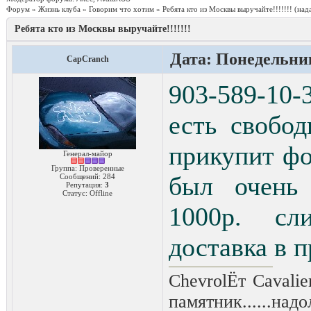
Форум
»
Жизнь клуба
»
Говорим что хотим
»
Ребята кто из Москвы выручайте!!!!!!!
(над
Ребята кто из Москвы выручайте!!!!!!!
Дата: Понедельник
CapCranch
903-589-10-
есть свобо
прикупит фо
Генерал-майор
Группа: Проверенные
был очень 
Сообщений:
284
Репутация:
3
Статус:
Offline
1000р. сли
доставка в п
ChevrolЁт Cavali
памятник......надо