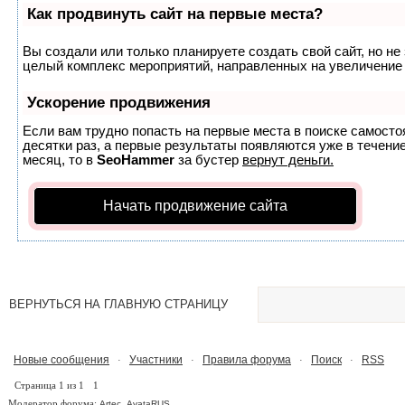
Как продвинуть сайт на первые места?
Вы создали или только планируете создать свой сайт, но не 
целый комплекс мероприятий, направленных на увеличение 
Ускорение продвижения
Если вам трудно попасть на первые места в поиске самост
десятки раз, а первые результаты появляются уже в течение
месяц, то в
SeoHammer
за бустер
вернут деньги.
Начать продвижение сайта
ВЕРНУТЬСЯ НА ГЛАВНУЮ СТРАНИЦУ
Новые сообщения
Участники
Правила форума
Поиск
RSS
·
·
·
·
Страница
1
из
1
1
Модератор форума:
,
Artec
AvataRUS