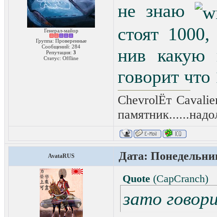
не знаю
стоят 1000,
Генерал-майор
Группа: Проверенные
Сообщений:
284
нив какую в
Репутация:
3
Статус:
Offline
говорит что 
ChevrolЁт Cavali
памятник......надо
Дата: Понедельник
AvataRUS
Quote
(
CapCranch
)
зато говор