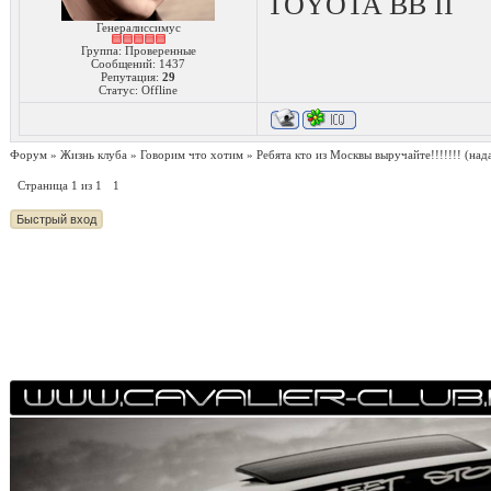
TOYOTA ВВ II
Генералиссимус
Группа: Проверенные
Сообщений:
1437
Репутация:
29
Статус:
Offline
Форум
»
Жизнь клуба
»
Говорим что хотим
»
Ребята кто из Москвы выручайте!!!!!!!
(над
Страница
1
из
1
1